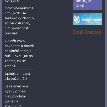
Sledujte
konzumu“
také
Intuitivně můžeme
cítit „blížící se
tektonický zlom“, v
souvislosti s tím,
čím společnost
prochází
Odložit závoj
nevědomí a otevřít
se vidění energie
duší – svět, jak ho
známe, by se
změnil
Úplněk a mocná
síla požehnání
Jaké energie a
výzvy přináší
magický letní
úplněk v
Kozorohu?