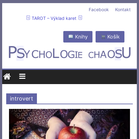
Facebook
Kontakt
TAROT – Výklad karet
Knihy
Košík
introvert