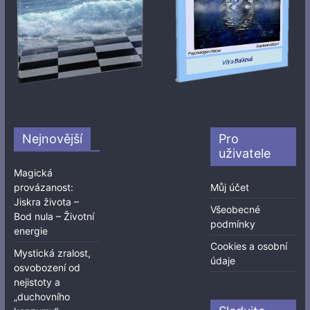
Nejnovější
Pro
uživatele
Magická
provázanost:
Můj účet
Jiskra života –
Všeobecné
Bod nula – Životní
podmínky
energie
Cookies a osobní
Mystická zralost,
údaje
osvobození od
nejistoty a
„duchovního