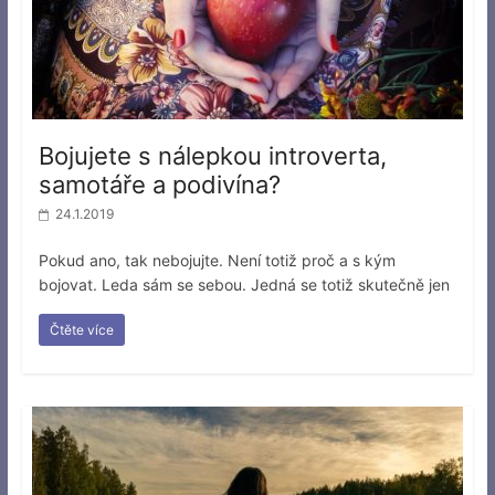
Bojujete s nálepkou introverta,
samotáře a podivína?
24.1.2019
Pokud ano, tak nebojujte. Není totiž proč a s kým
bojovat. Leda sám se sebou. Jedná se totiž skutečně jen
Čtěte více