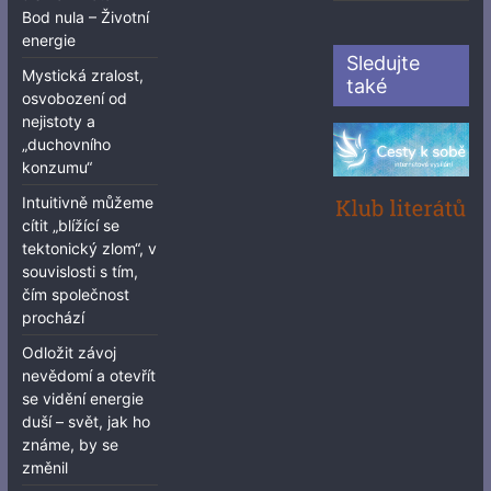
Bod nula – Životní
energie
Sledujte
Mystická zralost,
také
osvobození od
nejistoty a
„duchovního
konzumu“
Intuitivně můžeme
cítit „blížící se
tektonický zlom“, v
souvislosti s tím,
čím společnost
prochází
Odložit závoj
nevědomí a otevřít
se vidění energie
duší – svět, jak ho
známe, by se
změnil