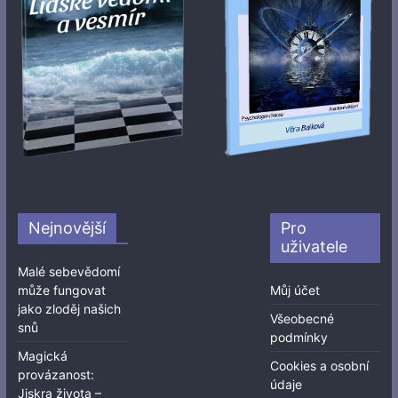
Nejnovější
Pro
uživatele
Malé sebevědomí
může fungovat
Můj účet
jako zloděj našich
Všeobecné
snů
podmínky
Magická
Cookies a osobní
provázanost:
údaje
Jiskra života –