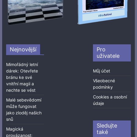
Nejnovější
Pro
uživatele
Mimořádný letní
dárek: Otevřete
Můj účet
bránu ke své
Všeobecné
vnitřní magii a
podmínky
nechte se vést
Cookies a osobní
Malé sebevědomí
údaje
může fungovat
jako zloděj našich
snů
Sledujte
Magická
také
provázanost: