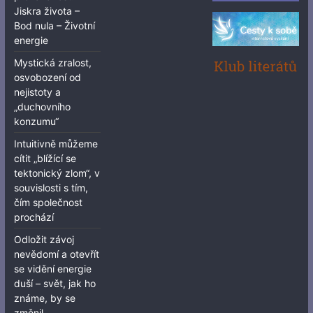
Jiskra života –
Bod nula – Životní
energie
Mystická zralost,
osvobození od
nejistoty a
„duchovního
konzumu“
Intuitivně můžeme
cítit „blížící se
tektonický zlom“, v
souvislosti s tím,
čím společnost
prochází
Odložit závoj
nevědomí a otevřít
se vidění energie
duší – svět, jak ho
známe, by se
změnil