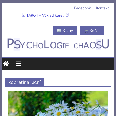
Facebook
Kontakt
TAROT – Výklad karet
Knihy
Košík
kopretina luční