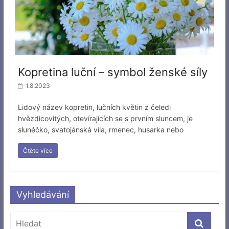
Kopretina luční – symbol ženské síly
1.8.2023
Lidový název kopretin, lučních květin z čeledi
hvězdicovitých, otevírajících se s prvním sluncem, je
slunéčko, svatojánská víla, rmenec, husarka nebo
Čtěte více
Vyhledávání