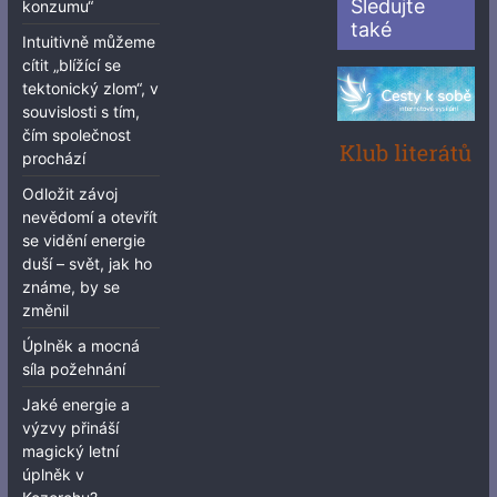
Sledujte
konzumu“
také
Intuitivně můžeme
cítit „blížící se
tektonický zlom“, v
souvislosti s tím,
čím společnost
prochází
Odložit závoj
nevědomí a otevřít
se vidění energie
duší – svět, jak ho
známe, by se
změnil
Úplněk a mocná
síla požehnání
Jaké energie a
výzvy přináší
magický letní
úplněk v