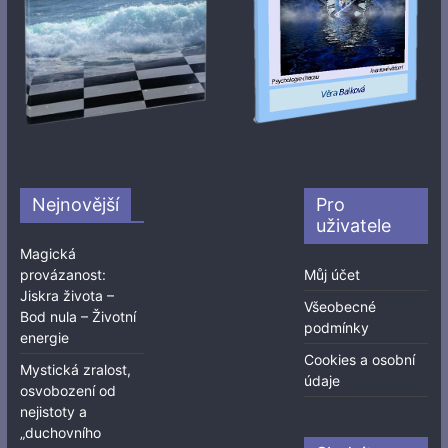
Nejnovější
Pro
uživatele
Magická
provázanost:
Můj účet
Jiskra života –
Všeobecné
Bod nula – Životní
podmínky
energie
Cookies a osobní
Mystická zralost,
údaje
osvobození od
nejistoty a
„duchovního