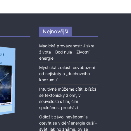
Nejnovější
Magická provázanost: Jiskra
života – Bod nula – Životní
energie
Mystická zralost, osvobození
od nejistoty a „duchovního
konzumu“
Intuitivně můžeme cítit „blížící
se tektonický zlom“, v
souvislosti s tím, čím
společnost prochází
Odložit závoj nevědomí a
otevřít se vidění energie duší –
svět, jak ho známe, by se