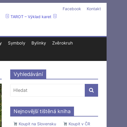
Facebook
Kontakt
TAROT – Výklad karet
y
Symboly
Bylinky
Zvěrokruh
Vyhledávání
Nejnovější tištěná kniha
Koupit na Slovensku
Koupit v ČR