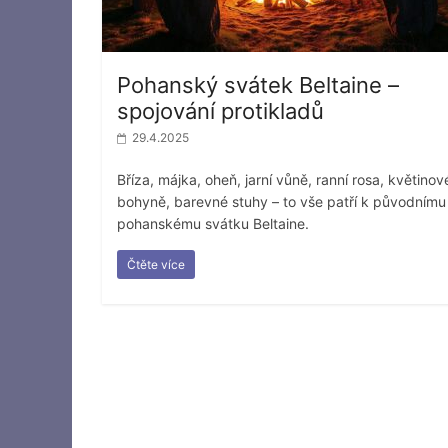
Pohanský svátek Beltaine –
spojování protikladů
29.4.2025
Bříza, májka, oheň, jarní vůně, ranní rosa, květinov
bohyně, barevné stuhy – to vše patří k původnímu
pohanskému svátku Beltaine.
Čtěte více