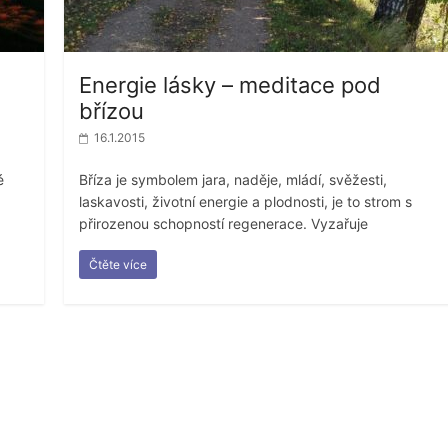
Energie lásky – meditace pod
břízou
16.1.2015
é
Bříza je symbolem jara, naděje, mládí, svěžesti,
laskavosti, životní energie a plodnosti, je to strom s
přirozenou schopností regenerace. Vyzařuje
Čtěte více