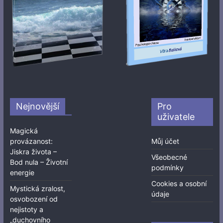
Nejnovější
Pro
uživatele
Magická
provázanost:
Můj účet
Jiskra života –
Všeobecné
Bod nula – Životní
podmínky
energie
Cookies a osobní
Mystická zralost,
údaje
osvobození od
nejistoty a
„duchovního