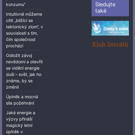
Sledujte
konzumu“
také
Intuitivně můžeme
cítit „blížící se
tektonický zlom“, v
souvislosti s tím,
čím společnost
prochází
Odložit závoj
nevědomí a otevřít
se vidění energie
duší – svět, jak ho
známe, by se
změnil
Úplněk a mocná
síla požehnání
Jaké energie a
výzvy přináší
magický letní
úplněk v