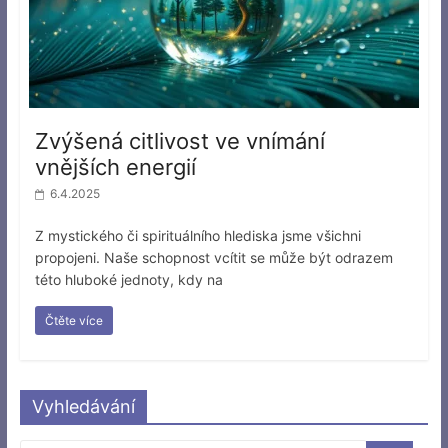
Zvýšená citlivost ve vnímání
vnějších energií
6.4.2025
Z mystického či spirituálního hlediska jsme všichni
propojeni. Naše schopnost vcítit se může být odrazem
této hluboké jednoty, kdy na
Čtěte více
Vyhledávání