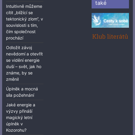
také
Intuitivně můžeme
cítit „blížící se
tektonický zlom“, v
souvislosti s tím,
čím společnost
prochází
Odložit závoj
nevědomí a otevřít
se vidění energie
duší – svět, jak ho
známe, by se
změnil
Úplněk a mocná
síla požehnání
Jaké energie a
výzvy přináší
magický letní
úplněk v
Kozorohu?