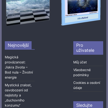
Nejnovější
Pro
uživatele
Magická
provázanost:
Můj účet
Jiskra života –
Všeobecné
Bod nula – Životní
podmínky
energie
Cookies a osobní
Mystická zralost,
údaje
osvobození od
nejistoty a
„duchovního
Sledujte
konzumu“