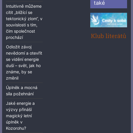
také
Intuitivně můžeme
cítit „blížící se
tektonický zlom“, v
souvislosti s tím,
čím společnost
prochází
Odložit závoj
nevědomí a otevřít
se vidění energie
duší – svět, jak ho
známe, by se
změnil
Úplněk a mocná
síla požehnání
Jaké energie a
výzvy přináší
magický letní
úplněk v
Kozorohu?