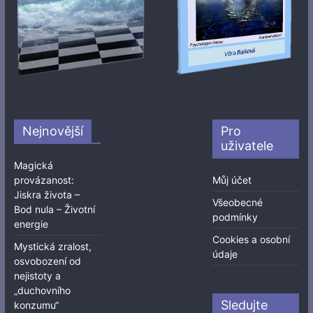
Nejnovější
Pro
uživatele
Magická
provázanost:
Můj účet
Jiskra života –
Všeobecné
Bod nula – Životní
podmínky
energie
Cookies a osobní
Mystická zralost,
údaje
osvobození od
nejistoty a
„duchovního
Sledujte
konzumu“