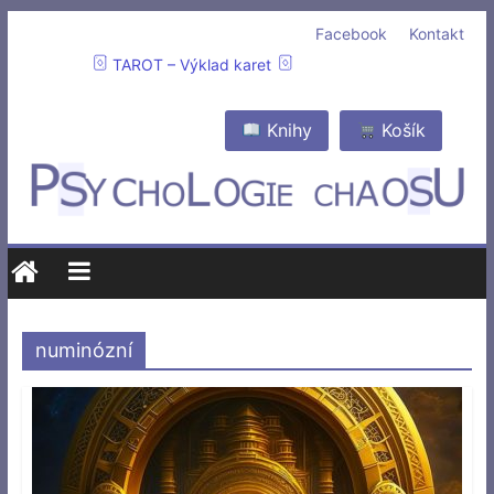
Facebook
Kontakt
TAROT – Výklad karet
Knihy
Košík
numinózní