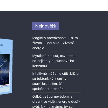
Nejnovější
Magická provázanost: Jiskra
života – Bod nula – Životní
energie
Mystická zralost, osvobození
od nejistoty a „duchovního
konzumu“
Intuitivně můžeme cítit „blížící
se tektonický zlom“, v
souvislosti s tím, čím
společnost prochází
Odložit závoj nevědomí a
otevřít se vidění energie duší –
svět, jak ho známe, by se