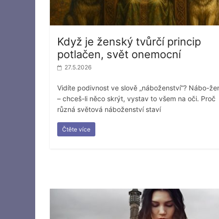
Když je ženský tvůrčí princip
potlačen, svět onemocní
27.5.2026
Vidíte podivnost ve slově „náboženství“? Nábo-žen
– chceš-li něco skrýt, vystav to všem na oči. Proč
různá světová náboženství staví
Čtěte více