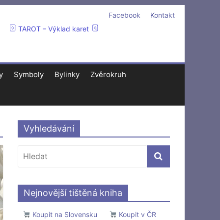
Facebook
Kontakt
TAROT – Výklad karet
y
Symboly
Bylinky
Zvěrokruh
Vyhledávání
Nejnovější tištěná kniha
Koupit na Slovensku
Koupit v ČR