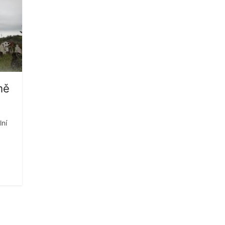
mě
ní