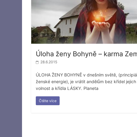
Úloha ženy Bohyně – karma Ze
28.6.2015
ÚLOHA ŽENY BOHYNĚ v dnešním světě, (principiál
ženské energie), je vrátit andělům bez křídel jejich
volnost a křídla LÁSKY. Planeta
Čtěte více