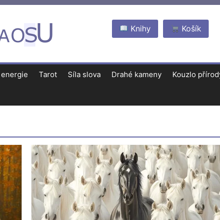
Knihy
Košík
 energie
Tarot
Síla slova
Drahé kameny
Kouzlo přírod