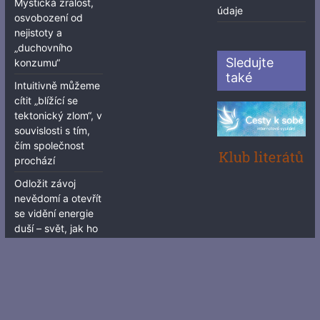
Mystická zralost,
údaje
osvobození od
nejistoty a
„duchovního
Sledujte
konzumu“
také
Intuitivně můžeme
cítit „blížící se
tektonický zlom“, v
souvislosti s tím,
čím společnost
prochází
Odložit závoj
nevědomí a otevřít
se vidění energie
duší – svět, jak ho
známe, by se
změnil
Úplněk a mocná
síla požehnání
Jaké energie a