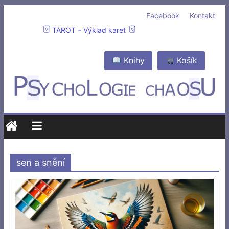
Facebook
Kontakt
TAROT – Výklad karet
Knihy
Košík
sen a snění