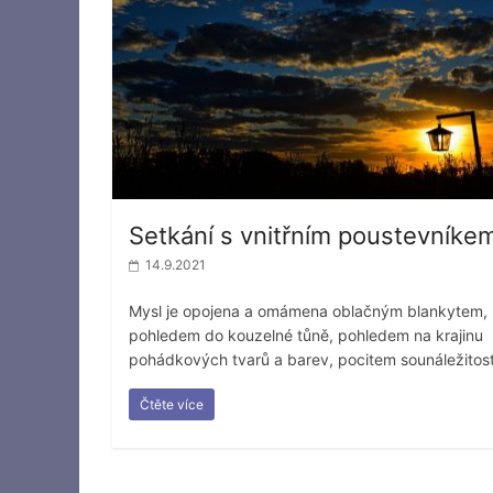
Setkání s vnitřním poustevníke
14.9.2021
Mysl je opojena a omámena oblačným blankytem,
pohledem do kouzelné tůně, pohledem na krajinu
pohádkových tvarů a barev, pocitem sounáležitost
Čtěte více