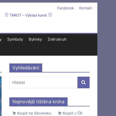
Facebook
Kontakt
TAROT – Výklad karet
y
Symboly
Bylinky
Zvěrokruh
Vyhledávání
Nejnovější tištěná kniha
Koupit na Slovensku
Koupit v ČR