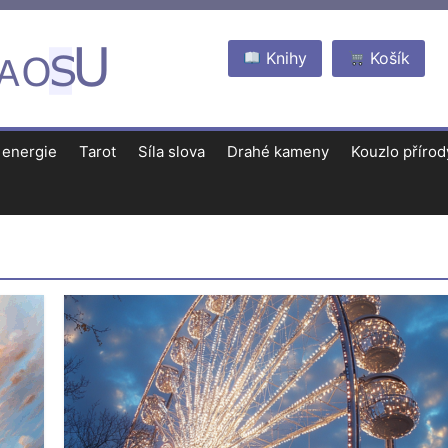
Knihy
Košík
 energie
Tarot
Síla slova
Drahé kameny
Kouzlo přírod