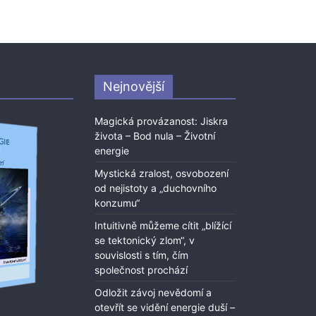
Nejnovější
Magická provázanost: Jiskra
života – Bod nula – Životní
energie
Mystická zralost, osvobození
od nejistoty a „duchovního
konzumu“
Intuitivně můžeme cítit „blížící
se tektonický zlom“, v
souvislosti s tím, čím
společnost prochází
Odložit závoj nevědomí a
otevřít se vidění energie duší –