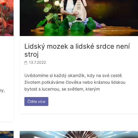
Lidský mozek a lidské srdce není
stroj
13.7.2022
Uvědomíme si každý okamžik, kdy na své cestě
životem potkáváme člověka nebo krásnou lidskou
bytost s lucernou, se světlem, kterým
my,
Čtěte více