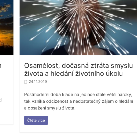
m
Osamělost, dočasná ztráta smyslu
života a hledání životního úkolu
24.11.2019
Postmoderní doba klade na jedince stále větší nároky,
i
tak vzniká odcizenost a nedostatečný zájem o hledání
a dosažení smyslu života.
Čtěte více