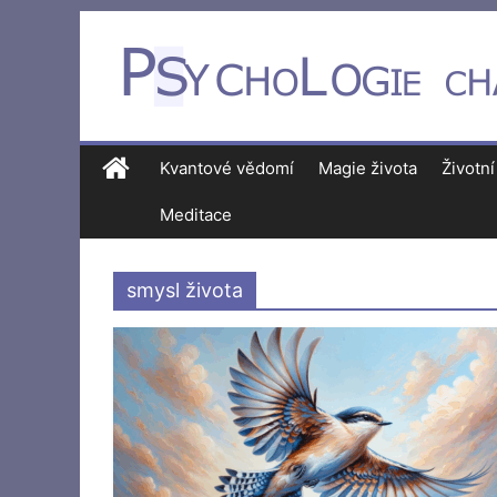
Kvantové vědomí
Magie života
Životní
Meditace
smysl života