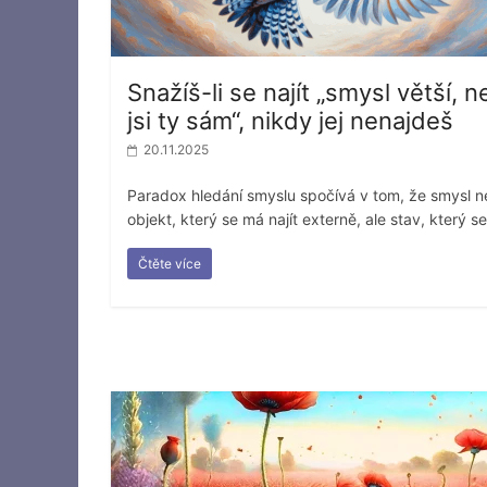
Snažíš-li se najít „smysl větší, n
jsi ty sám“, nikdy jej nenajdeš
20.11.2025
Paradox hledání smyslu spočívá v tom, že smysl n
objekt, který se má najít externě, ale stav, který s
Čtěte více