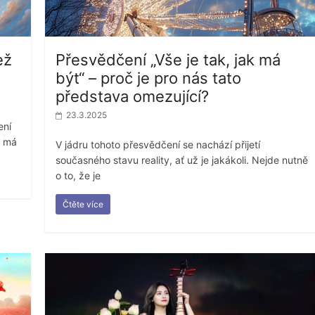
ež
Přesvědčení „Vše je tak, jak má
být“ – proč je pro nás tato
představa omezující?
23.3.2025
ení
e má
V jádru tohoto přesvědčení se nachází přijetí
současného stavu reality, ať už je jakákoli. Nejde nutně
o to, že je
Čtěte více