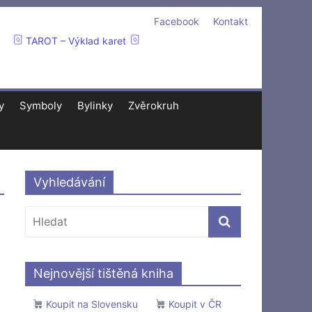
Facebook
Kontakt
TAROT – Výklad karet
y
Symboly
Bylinky
Zvěrokruh
Vyhledávání
Nejnovější tištěná kniha
Koupit na Slovensku
Koupit v ČR