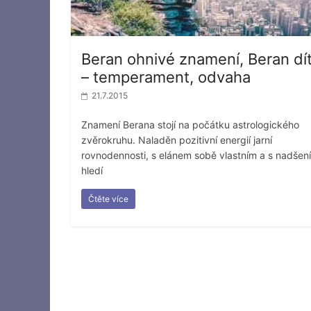
Beran ohnivé znamení, Beran dí
– temperament, odvaha
21.7.2015
Znamení Berana stojí na počátku astrologického
zvěrokruhu. Naladěn pozitivní energií jarní
rovnodennosti, s elánem sobě vlastním a s nadšen
hledí
Čtěte více