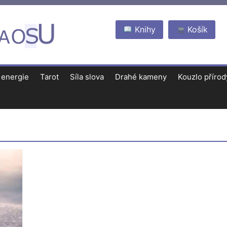
Knihy
Košík
 energie
Tarot
Síla slova
Drahé kameny
Kouzlo přírod