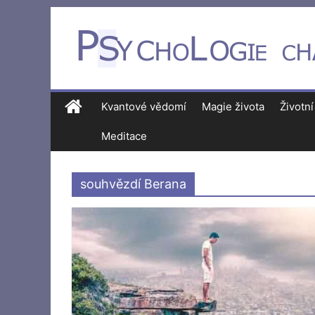
Kvantové vědomí
Magie života
Životní
Meditace
souhvězdí Berana