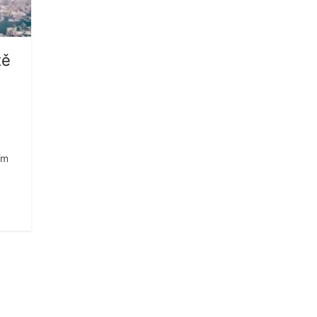
tě
ím