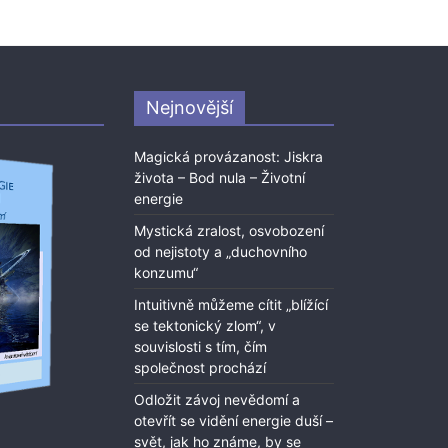
Nejnovější
Magická provázanost: Jiskra
života – Bod nula – Životní
energie
Mystická zralost, osvobození
od nejistoty a „duchovního
konzumu“
Intuitivně můžeme cítit „blížící
se tektonický zlom“, v
souvislosti s tím, čím
společnost prochází
Odložit závoj nevědomí a
otevřít se vidění energie duší –
svět, jak ho známe, by se