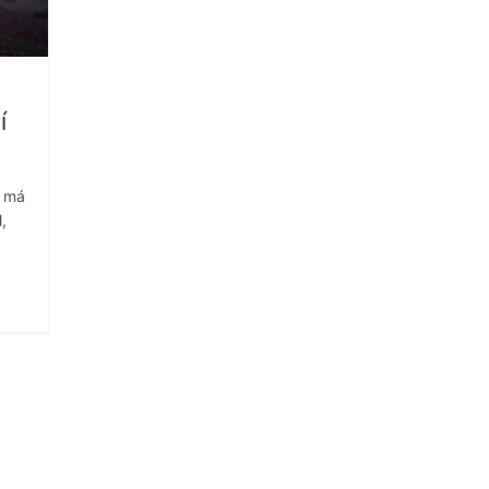
í
ý má
,