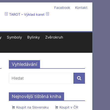
Facebook
Kontakt
TAROT – Výklad karet
y
Symboly
Bylinky
Zvěrokruh
Vyhledávání
Nejnovější tištěná kniha
Koupit na Slovensku
Koupit v ČR