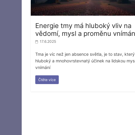
Energie tmy má hluboký vliv na
vědomí, mysl a proměnu vnímán
17.6.2025
Tma je víc než jen absence světla, je to stav, kter
hluboký a mnohovrstevnatý účinek na lidskou mysl
vnímání
Čtěte více