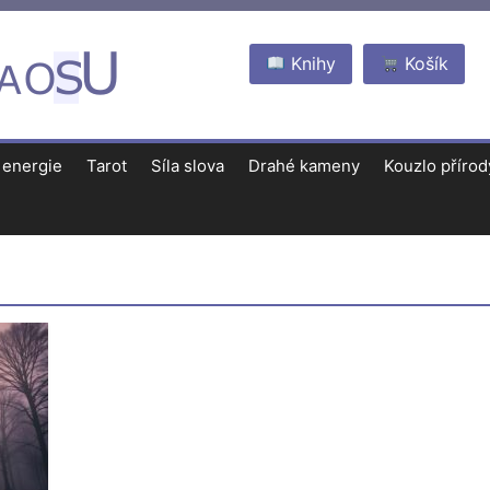
Knihy
Košík
 energie
Tarot
Síla slova
Drahé kameny
Kouzlo přírod