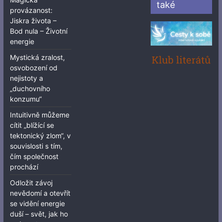
také
provázanost:
Jiskra života –
Bod nula – Životní
energie
Mystická zralost,
osvobození od
nejistoty a
„duchovního
konzumu“
Intuitivně můžeme
cítit „blížící se
tektonický zlom“, v
souvislosti s tím,
čím společnost
prochází
Odložit závoj
nevědomí a otevřít
se vidění energie
duší – svět, jak ho