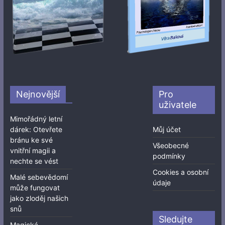
Nejnovější
Pro
uživatele
Mimořádný letní
dárek: Otevřete
Můj účet
bránu ke své
Všeobecné
vnitřní magii a
podmínky
nechte se vést
Cookies a osobní
Malé sebevědomí
údaje
může fungovat
jako zloděj našich
snů
Sledujte
Magická