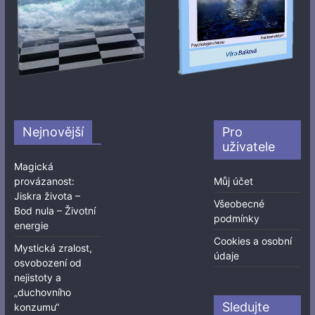
Nejnovější
Pro
uživatele
Magická
provázanost:
Můj účet
Jiskra života –
Všeobecné
Bod nula – Životní
podmínky
energie
Cookies a osobní
Mystická zralost,
údaje
osvobození od
nejistoty a
„duchovního
Sledujte
konzumu“