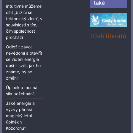
také
Intuitivně můžeme
cítit „blížící se
tektonický zlom“, v
souvislosti s tím,
čím společnost
prochází
Odložit závoj
nevědomí a otevřít
se vidění energie
duší – svět, jak ho
známe, by se
změnil
Úplněk a mocná
síla požehnání
Jaké energie a
výzvy přináší
magický letní
úplněk v
Kozorohu?