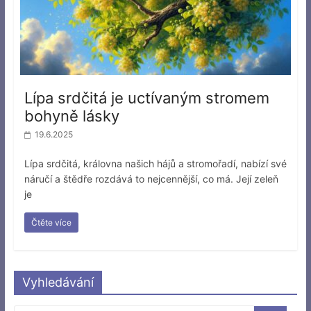
Lípa srdčitá je uctívaným stromem
bohyně lásky
19.6.2025
Lípa srdčitá, královna našich hájů a stromořadí, nabízí své
náručí a štědře rozdává to nejcennější, co má. Její zeleň
je
Čtěte více
Vyhledávání