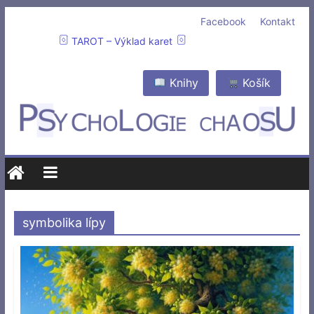
Facebook
Kontakt
TAROT – Výklad karet
Knihy
Košík
symbolika lípy