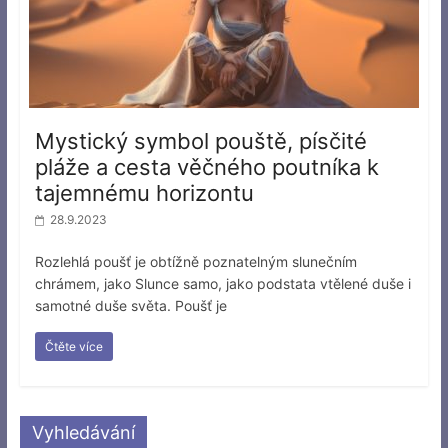
Mystický symbol pouště, písčité
pláže a cesta věčného poutníka k
tajemnému horizontu
28.9.2023
Rozlehlá poušť je obtížně poznatelným slunečním
chrámem, jako Slunce samo, jako podstata vtělené duše i
samotné duše světa. Poušť je
Čtěte více
Vyhledávání