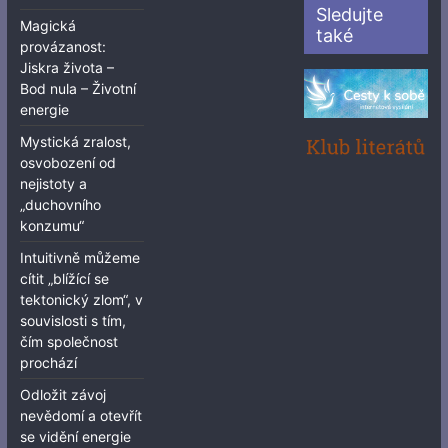
Sledujte
Magická
také
provázanost:
Jiskra života –
Bod nula – Životní
energie
Mystická zralost,
osvobození od
nejistoty a
„duchovního
konzumu“
Intuitivně můžeme
cítit „blížící se
tektonický zlom“, v
souvislosti s tím,
čím společnost
prochází
Odložit závoj
nevědomí a otevřít
se vidění energie