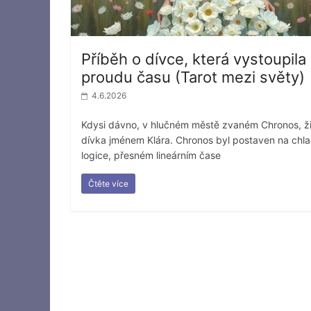
Příběh o dívce, která vystoupila
proudu času (Tarot mezi světy)
4.6.2026
Kdysi dávno, v hlučném městě zvaném Chronos, ži
dívka jménem Klára. Chronos byl postaven na chl
logice, přesném lineárním čase
Čtěte více