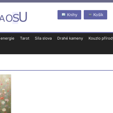
Knihy
Košík
 energie
Tarot
Síla slova
Drahé kameny
Kouzlo přírod