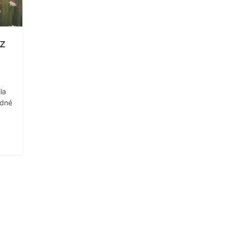
 z
la
adné