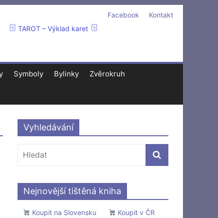
Facebook
Kontakt
TAROT – Výklad karet
y
Symboly
Bylinky
Zvěrokruh
Vyhledávání
Nejnovější tištěná kniha
Koupit na Slovensku
Koupit v ČR