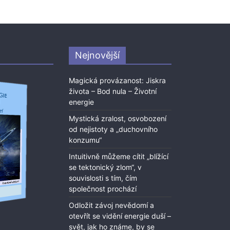
Nejnovější
Magická provázanost: Jiskra
života – Bod nula – Životní
energie
Mystická zralost, osvobození
od nejistoty a „duchovního
konzumu“
Intuitivně můžeme cítit „blížící
se tektonický zlom“, v
souvislosti s tím, čím
společnost prochází
Odložit závoj nevědomí a
otevřít se vidění energie duší –
svět, jak ho známe, by se