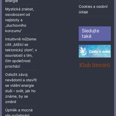
energie
Cookies a osobní
Mystická zralost,
údaje
osvobození od
nejistoty a
„duchovního
Sledujte
konzumu“
také
Intuitivně můžeme
cítit „blížící se
tektonický zlom“, v
souvislosti s tím,
čím společnost
prochází
Odložit závoj
nevědomí a otevřít
se vidění energie
duší – svět, jak ho
známe, by se
změnil
Úplněk a mocná
síla požehnání