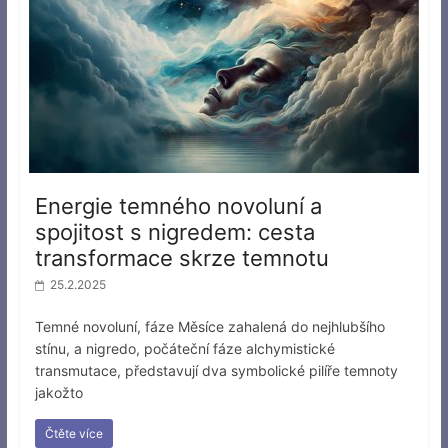
Energie temného novoluní a
spojitost s nigredem: cesta
transformace skrze temnotu
25.2.2025
Temné novoluní, fáze Měsíce zahalená do nejhlubšího
stínu, a nigredo, počáteční fáze alchymistické
transmutace, představují dva symbolické pilíře temnoty
jakožto
Čtěte více