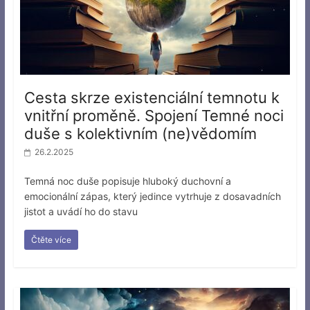
Cesta skrze existenciální temnotu k
vnitřní proměně. Spojení Temné noci
duše s kolektivním (ne)vědomím
26.2.2025
Temná noc duše popisuje hluboký duchovní a
emocionální zápas, který jedince vytrhuje z dosavadních
jistot a uvádí ho do stavu
Čtěte více