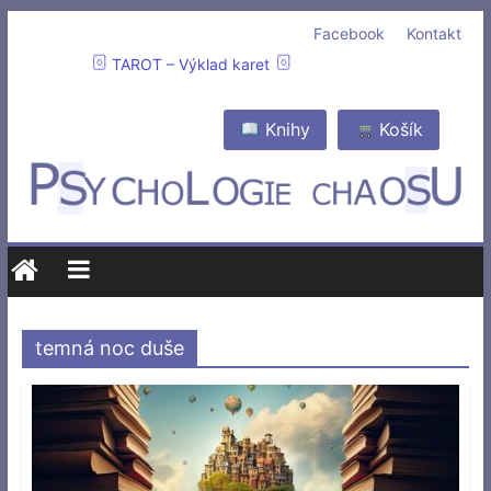
Facebook
Kontakt
TAROT – Výklad karet
Knihy
Košík
temná noc duše