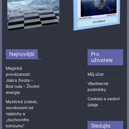
Nejnovější
Pro
uživatele
Magická
provázanost:
Můj účet
Jiskra života –
Všeobecné
Bod nula – Životní
podmínky
energie
Cookies a osobní
Mystická zralost,
údaje
osvobození od
nejistoty a
„duchovního
Sledujte
konzumu“