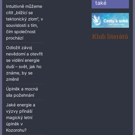
také
Intuitivně můžeme
cítit „blížící se
tektonický zlom“, v
souvislosti s tím,
čím společnost
prochází
Odložit závoj
nevědomí a otevřít
se vidění energie
duší – svět, jak ho
známe, by se
změnil
Úplněk a mocná
síla požehnání
Jaké energie a
výzvy přináší
magický letní
úplněk v
Kozorohu?