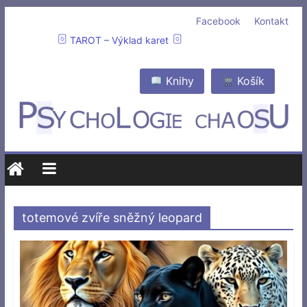
Facebook
Kontakt
TAROT – Výklad karet
Knihy
Košík
totemové zvíře sněžný leopard