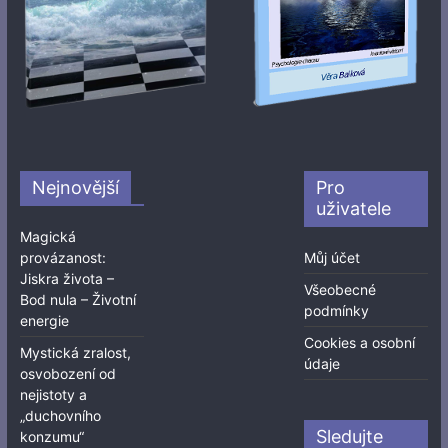
Nejnovější
Pro
uživatele
Magická
provázanost:
Můj účet
Jiskra života –
Všeobecné
Bod nula – Životní
podmínky
energie
Cookies a osobní
Mystická zralost,
údaje
osvobození od
nejistoty a
„duchovního
Sledujte
konzumu“