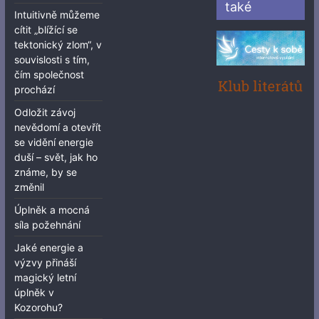
také
Intuitivně můžeme
cítit „blížící se
tektonický zlom“, v
souvislosti s tím,
čím společnost
prochází
Odložit závoj
nevědomí a otevřít
se vidění energie
duší – svět, jak ho
známe, by se
změnil
Úplněk a mocná
síla požehnání
Jaké energie a
výzvy přináší
magický letní
úplněk v
Kozorohu?