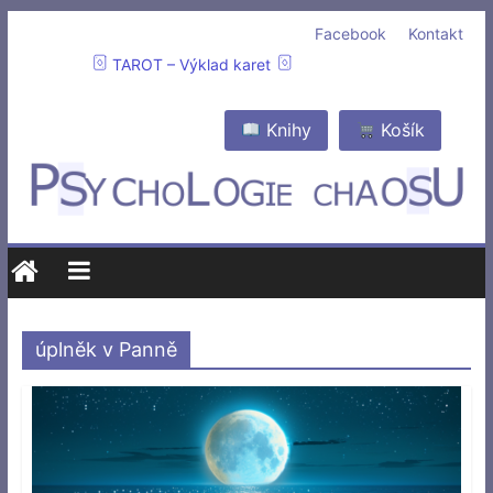
Facebook
Kontakt
TAROT – Výklad karet
Knihy
Košík
úplněk v Panně