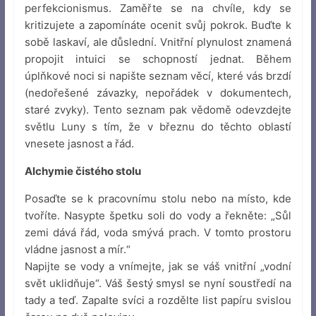
perfekcionismus. Zaměřte se na chvíle, kdy se
kritizujete a zapomínáte ocenit svůj pokrok. Buďte k
sobě laskaví, ale důslední. Vnitřní plynulost znamená
propojit intuici se schopností jednat. Během
úplňkové noci si napište seznam věcí, které vás brzdí
(nedořešené závazky, nepořádek v dokumentech,
staré zvyky). Tento seznam pak vědomě odevzdejte
světlu Luny s tím, že v březnu do těchto oblastí
vnesete jasnost a řád.
Alchymie čistého stolu
Posaďte se k pracovnímu stolu nebo na místo, kde
tvoříte. Nasypte špetku soli do vody a řekněte: „Sůl
zemi dává řád, voda smývá prach. V tomto prostoru
vládne jasnost a mír.“
Napijte se vody a vnímejte, jak se váš vnitřní „vodní
svět uklidňuje“. Váš šestý smysl se nyní soustředí na
tady a teď. Zapalte svíci a rozdělte list papíru svislou