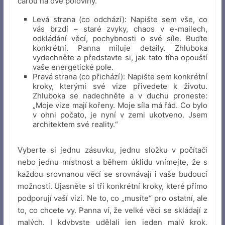
čarou na dvě poloviny.
Levá strana (co odchází): Napište sem vše, co
vás brzdí – staré zvyky, chaos v e-mailech,
odkládání věcí, pochybnosti o své síle. Buďte
konkrétní. Panna miluje detaily. Zhluboka
vydechněte a představte si, jak tato tíha opouští
vaše energetické pole.
Pravá strana (co přichází): Napište sem konkrétní
kroky, kterými své vize přivedete k životu.
Zhluboka se nadechněte a v duchu proneste:
„Moje vize mají kořeny. Moje síla má řád. Co bylo
v ohni počato, je nyní v zemi ukotveno. Jsem
architektem své reality.“
Vyberte si jednu zásuvku, jednu složku v počítači
nebo jednu místnost a během úklidu vnímejte, že s
každou srovnanou věcí se srovnávají i vaše budoucí
možnosti. Ujasněte si tři konkrétní kroky, které přímo
podporují vaší vizi. Ne to, co „musíte“ pro ostatní, ale
to, co chcete vy. Panna ví, že velké věci se skládají z
malých. I kdybyste udělali jen jeden malý krok,