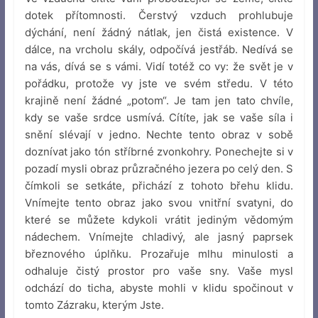
dotek přítomnosti. Čerstvý vzduch prohlubuje
dýchání, není žádný nátlak, jen čistá existence. V
dálce, na vrcholu skály, odpočívá jestřáb. Nedívá se
na vás, dívá se s vámi. Vidí totéž co vy: že svět je v
pořádku, protože vy jste ve svém středu. V této
krajině není žádné „potom“. Je tam jen tato chvíle,
kdy se vaše srdce usmívá. Cítíte, jak se vaše síla i
snění slévají v jedno. Nechte tento obraz v sobě
doznívat jako tón stříbrné zvonkohry. Ponechejte si v
pozadí mysli obraz průzračného jezera po celý den. S
čímkoli se setkáte, přichází z tohoto břehu klidu.
Vnímejte tento obraz jako svou vnitřní svatyni, do
které se můžete kdykoli vrátit jediným vědomým
nádechem. Vnímejte chladivý, ale jasný paprsek
březnového úplňku. Prozařuje mlhu minulosti a
odhaluje čistý prostor pro vaše sny. Vaše mysl
odchází do ticha, abyste mohli v klidu spočinout v
tomto Zázraku, kterým Jste.