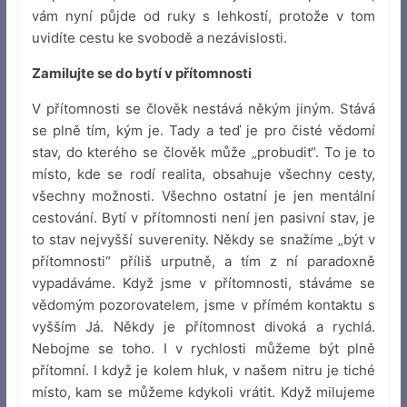
vám nyní půjde od ruky s lehkostí, protože v tom
uvidíte cestu ke svobodě a nezávislosti.
Zamilujte se do bytí v přítomnosti
V přítomnosti se člověk nestává někým jiným. Stává
se plně tím, kým je. Tady a teď je pro čisté vědomí
stav, do kterého se člověk může „probudit“. To je to
místo, kde se rodí realita, obsahuje všechny cesty,
všechny možnosti. Všechno ostatní je jen mentální
cestování. Bytí v přítomnosti není jen pasivní stav, je
to stav nejvyšší suverenity. Někdy se snažíme „být v
přítomnosti“ příliš urputně, a tím z ní paradoxně
vypadáváme. Když jsme v přítomnosti, stáváme se
vědomým pozorovatelem, jsme v přímém kontaktu s
vyšším Já. Někdy je přítomnost divoká a rychlá.
Nebojme se toho. I v rychlosti můžeme být plně
přítomní. I když je kolem hluk, v našem nitru je tiché
místo, kam se můžeme kdykoli vrátit. Když milujeme