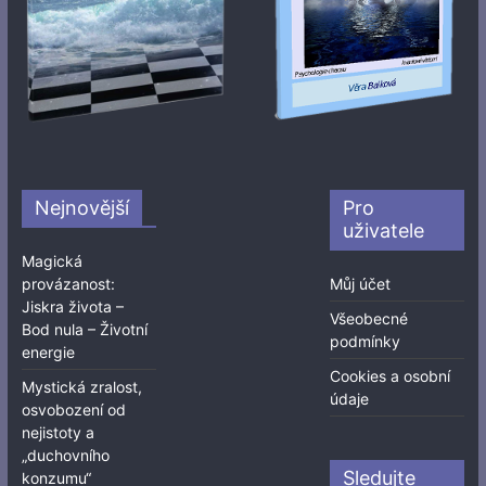
Nejnovější
Pro
uživatele
Magická
provázanost:
Můj účet
Jiskra života –
Všeobecné
Bod nula – Životní
podmínky
energie
Cookies a osobní
Mystická zralost,
údaje
osvobození od
nejistoty a
„duchovního
Sledujte
konzumu“