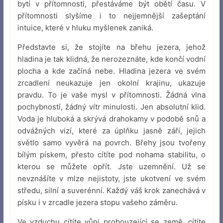
bytí v přítomnosti, přestáváme být obětí času. V
přítomnosti slyšíme i to nejjemnější zašeptání
intuice, které v hluku myšlenek zaniká.
Představte si, že stojíte na břehu jezera, jehož
hladina je tak klidná, že nerozeznáte, kde končí vodní
plocha a kde začíná nebe. Hladina jezera ve svém
zrcadlení neukazuje jen okolní krajinu, ukazuje
pravdu. To je vaše mysl v přítomnosti. Žádná vlna
pochybností, žádný vítr minulosti. Jen absolutní klid.
Voda je hluboká a skrývá drahokamy v podobě snů a
odvážných vizí, které za úplňku jasně září, jejich
světlo samo vyvěrá na povrch. Břehy jsou tvořeny
bílým pískem, přesto cítíte pod nohama stabilitu, o
kterou se můžete opřít. Jste uzemnění. Už se
nevznášíte v mlze nejistoty, jste ukotvení ve svém
středu, silní a suverénní. Každý váš krok zanechává v
písku i v zrcadle jezera stopu vašeho záměru.
Ve vzduchu cítíte vůni probouzející se země, cítíte