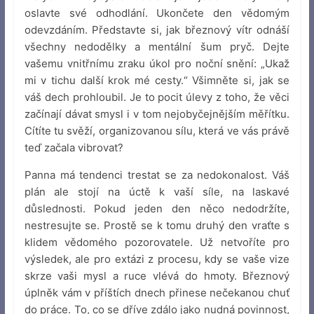
oslavte své odhodlání. Ukončete den vědomým
odevzdáním. Představte si, jak březnový vítr odnáší
všechny nedodělky a mentální šum pryč. Dejte
vašemu vnitřnímu zraku úkol pro noční snění: „Ukaž
mi v tichu další krok mé cesty.“ Všimněte si, jak se
váš dech prohloubil. Je to pocit úlevy z toho, že věci
začínají dávat smysl i v tom nejobyčejnějším měřítku.
Cítíte tu svěží, organizovanou sílu, která ve vás právě
teď začala vibrovat?
Panna má tendenci trestat se za nedokonalost. Váš
plán ale stojí na úctě k vaší síle, na laskavé
důslednosti. Pokud jeden den něco nedodržíte,
nestresujte se. Prostě se k tomu druhý den vraťte s
klidem vědomého pozorovatele. Už netvoříte pro
výsledek, ale pro extázi z procesu, kdy se vaše vize
skrze vaši mysl a ruce vlévá do hmoty. Březnový
úplněk vám v příštích dnech přinese nečekanou chuť
do práce. To, co se dříve zdálo jako nudná povinnost,