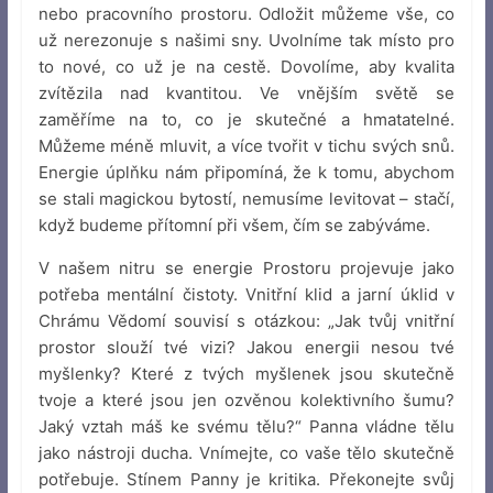
nebo pracovního prostoru. Odložit můžeme vše, co
už nerezonuje s našimi sny. Uvolníme tak místo pro
to nové, co už je na cestě. Dovolíme, aby kvalita
zvítězila nad kvantitou. Ve vnějším světě se
zaměříme na to, co je skutečné a hmatatelné.
Můžeme méně mluvit, a více tvořit v tichu svých snů.
Energie úplňku nám připomíná, že k tomu, abychom
se stali magickou bytostí, nemusíme levitovat – stačí,
když budeme přítomní při všem, čím se zabýváme.
V našem nitru se energie Prostoru projevuje jako
potřeba mentální čistoty. Vnitřní klid a jarní úklid v
Chrámu Vědomí souvisí s otázkou: „Jak tvůj vnitřní
prostor slouží tvé vizi? Jakou energii nesou tvé
myšlenky? Které z tvých myšlenek jsou skutečně
tvoje a které jsou jen ozvěnou kolektivního šumu?
Jaký vztah máš ke svému tělu?“ Panna vládne tělu
jako nástroji ducha. Vnímejte, co vaše tělo skutečně
potřebuje. Stínem Panny je kritika. Překonejte svůj