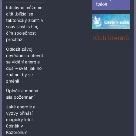
také
Intuitivně můžeme
cítit „blížící se
tektonický zlom“, v
souvislosti s tím,
čím společnost
prochází
Odložit závoj
nevědomí a otevřít
se vidění energie
duší – svět, jak ho
známe, by se
změnil
Úplněk a mocná
síla požehnání
Jaké energie a
výzvy přináší
magický letní
úplněk v
Kozorohu?