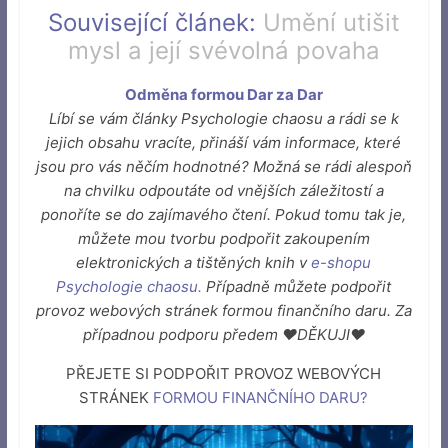
Související článek:
Umění utišit
mysl a její svévolná povaha
Odměna formou Dar za Dar
Líbí se vám články Psychologie chaosu a rádi se k
jejich obsahu vracíte, přináší vám informace, které
jsou pro vás něčím hodnotné? Možná se rádi alespoň
na chvilku odpoutáte od vnějších záležitostí a
ponoříte se do zajímavého čtení. Pokud tomu tak je,
můžete mou tvorbu podpořit zakoupením
elektronických a tištěných knih v
e-shopu
Psychologie chaosu
.
Případně můžete podpořit
provoz webových stránek formou finančního daru. Za
případnou podporu předem ♥DĚKUJI♥
PŘEJETE SI PODPOŘIT PROVOZ WEBOVÝCH
STRÁNEK
FORMOU FINANČNÍHO DARU
?