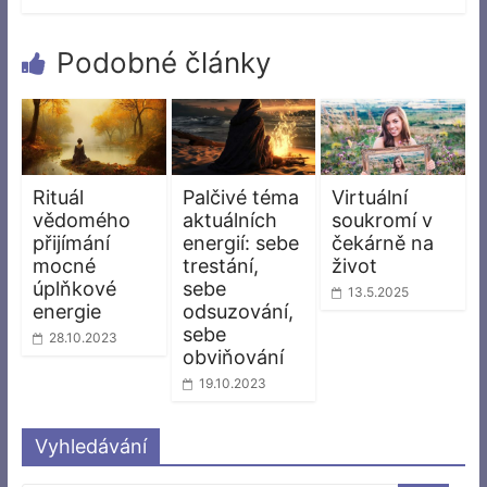
Podobné články
Rituál
Palčivé téma
Virtuální
vědomého
aktuálních
soukromí v
přijímání
energií: sebe
čekárně na
mocné
trestání,
život
úplňkové
sebe
13.5.2025
energie
odsuzování,
sebe
28.10.2023
obviňování
19.10.2023
Vyhledávání