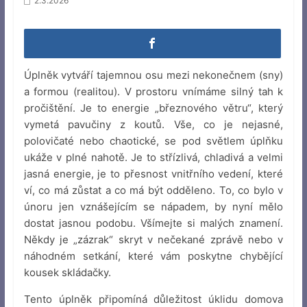
2.3.2026
Úplněk vytváří tajemnou osu mezi nekonečnem (sny)
a formou (realitou). V prostoru vnímáme silný tah k
pročištění. Je to energie „březnového větru“, který
vymetá pavučiny z koutů. Vše, co je nejasné,
polovičaté nebo chaotické, se pod světlem úplňku
ukáže v plné nahotě. Je to střízlivá, chladivá a velmi
jasná energie, je to přesnost vnitřního vedení, které
ví, co má zůstat a co má být odděleno. To, co bylo v
únoru jen vznášejícím se nápadem, by nyní mělo
dostat jasnou podobu. Všímejte si malých znamení.
Někdy je „zázrak“ skryt v nečekané zprávě nebo v
náhodném setkání, které vám poskytne chybějící
kousek skládačky.
Tento úplněk připomíná důležitost úklidu domova