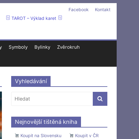
Facebook
Kontakt
TAROT – Výklad karet
y
Symboly
Bylinky
Zvěrokruh
Vyhledávání
Nejnovější tištěná kniha
Koupit na Slovensku
Koupit v ČR