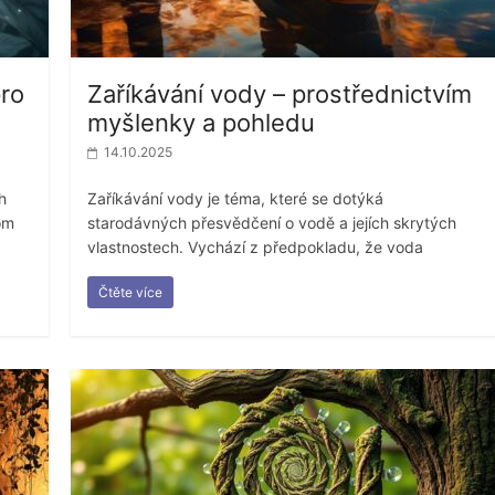
pro
Zaříkávání vody – prostřednictvím
myšlenky a pohledu
14.10.2025
h
Zaříkávání vody je téma, které se dotýká
om
starodávných přesvědčení o vodě a jejích skrytých
vlastnostech. Vychází z předpokladu, že voda
Čtěte více