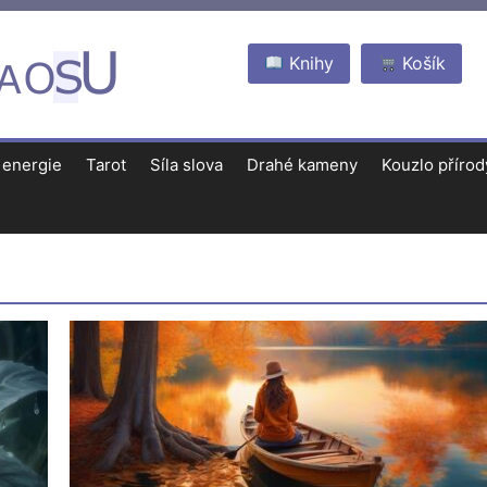
Knihy
Košík
 energie
Tarot
Síla slova
Drahé kameny
Kouzlo přírod