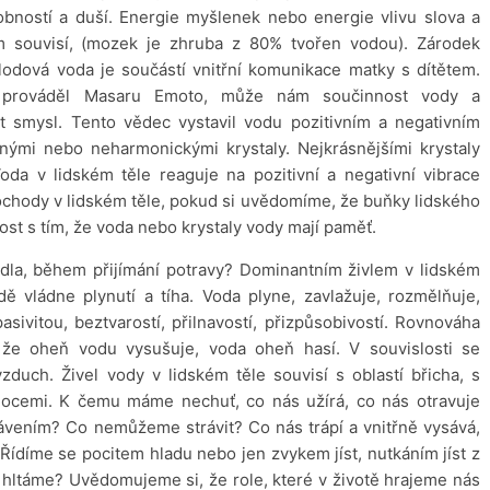
ností a duší. Energie myšlenek nebo energie vlivu slova a
em souvisí, (mozek je zhruba z 80% tvořen vodou). Zárodek
plodová voda je součástí vnitřní komunikace matky s dítětem.
 prováděl Masaru Emoto, může nám součinnost vody a
 smysl. Tento vědec vystavil vodu pozitivním a negativním
nými nebo neharmonickými krystaly. Nejkrásnějšími krystaly
oda v lidském těle reaguje na pozitivní a negativní vibrace
dy v lidském těle, pokud si uvědomíme, že buňky lidského
st s tím, že voda nebo krystaly vody mají paměť.
ídla, během přijímání potravy? Dominantním živlem v lidském
ě vládne plynutí a tíha. Voda plyne, zavlažuje, rozmělňuje,
pasivitou, beztvarostí, přilnavostí, přizpůsobivostí. Rovnováha
e oheň vodu vysušuje, voda oheň hasí. V souvislosti se
zduch. Živel vody v lidském těle souvisí s oblastí břicha, s
emocemi. K čemu máme nechuť, co nás užírá, co nás otravuje
vením? Co nemůžeme strávit? Co nás trápí a vnitřně vysává,
Řídíme se pocitem hladu nebo jen zvykem jíst, nutkáním jíst z
hltáme? Uvědomujeme si, že role, které v životě hrajeme nás