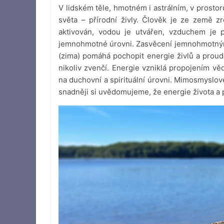
V lidském těle, hmotném i astrálním, v prostor
světa – přírodní živly. Člověk je ze země 
aktivován, vodou je utvářen, vzduchem je 
jemnohmotné úrovni. Zasvěcení jemnohmotnými
(zima) pomáhá pochopit energie živlů a proudě
nikoliv zvenčí. Energie vzniklá propojením 
na duchovní a spirituální úrovni. Mimosmyslov
snadněji si uvědomujeme, že energie života a 