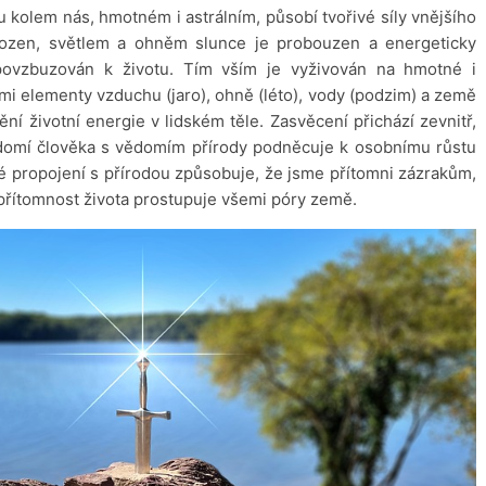
u kolem nás, hmotném i astrálním, působí tvořivé síly vnějšího
zrozen, světlem a ohněm slunce je probouzen a energeticky
povzbuzován k životu. Tím vším je vyživován na hmotné i
 elementy vzduchu (jaro), ohně (léto), vody (podzim) a země
ní životní energie v lidském těle. Zasvěcení přichází zevnitř,
vědomí člověka s vědomím přírody podněcuje k osobnímu růstu
é propojení s přírodou způsobuje, že jsme přítomni zázrakům,
přítomnost života prostupuje všemi póry země.