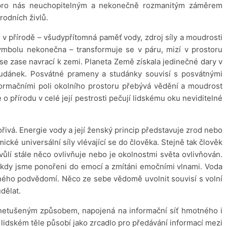
m, pro nás neuchopitelným a nekonečně rozmanitým záměrem
rodních živlů.
 v přírodě – všudypřítomná paměť vody, zdroj síly a moudrosti
bolu nekonečna – transformuje se v páru, mizí v prostoru
e zase navrací k zemi. Planeta Země získala jedinečné dary v
studánek. Posvátné prameny a studánky souvisí s posvátnými
nformačními poli okolního prostoru přebývá vědění a moudrost
 o přírodu v celé její pestrosti pečují lidskému oku neviditelné
ořivá. Energie vody a její ženský princip představuje zrod nebo
cké universální síly vlévající se do člověka. Stejně tak člověk
 vůlí stále něco ovlivňuje nebo je okolnostmi světa ovlivňován.
, kdy jsme ponořeni do emocí a zmítáni emočními vlnami. Voda
ného podvědomí. Něco ze sebe vědomě uvolnit souvisí s volní
udělat.
s netušeným způsobem, napojená na informační síť hmotného i
lidském těle působí jako zrcadlo pro předávání informací mezi