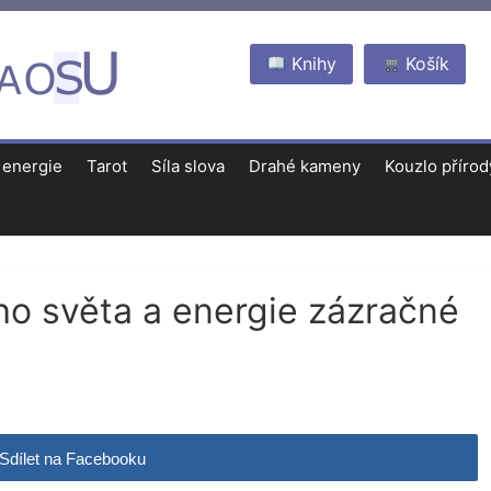
Knihy
Košík
 energie
Tarot
Síla slova
Drahé kameny
Kouzlo přírod
ího světa a energie zázračné
Sdílet na Facebooku