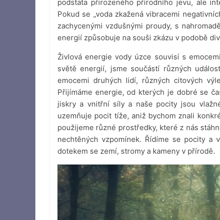
podstata přirozeného přírodního jevu, ale int
Pokud se „voda zkažená vibracemi negativníc
zachycenými vzdušnými proudy, s nahromaděn
energií způsobuje na souši zkázu v podobě div
Živlová energie vody úzce souvisí s emoce
světě energií, jsme součástí různých událos
emocemi druhých lidí, různých citových výlev
Přijímáme energie, od kterých je dobré se čas
jiskry a vnitřní síly a naše pocity jsou vla
uzemňuje pocit tíže, aniž bychom znali konkré
použijeme různé prostředky, které z nás stáhno
nechtěných vzpomínek. Řídíme se pocity a 
dotekem se zemí, stromy a kameny v přírodě.