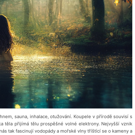
ahnem, sauna, inhalace, otužování. Koupele v přírodě souvisí s
a těla přijímá tělu prospěšné volné elektrony. Nejvyšší vznik
 nás tak fascinují vodopády a mořské vlny tříštící se o kameny a