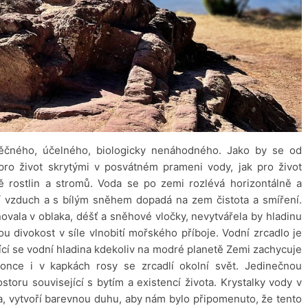
čného, účelného, biologicky nenáhodného. Jako by se od
ro život skrytými v posvátném prameni vody, jak pro život
ně rostlin a stromů. Voda se po zemi rozlévá horizontálně a
jí vzduch a s bílým sněhem dopadá na zem čistota a smíření.
vala v oblaka, déšť a sněhové vločky, nevytvářela by hladinu
vou divokost v síle vlnobití mořského příboje. Vodní zrcadlo je
ící se vodní hladina kdekoliv na modré planetě Zemi zachycuje
once i v kapkách rosy se zrcadlí okolní svět. Jedinečnou
storu související s bytím a existencí života. Krystalky vody v
a, vytvoří barevnou duhu, aby nám bylo připomenuto, že tento