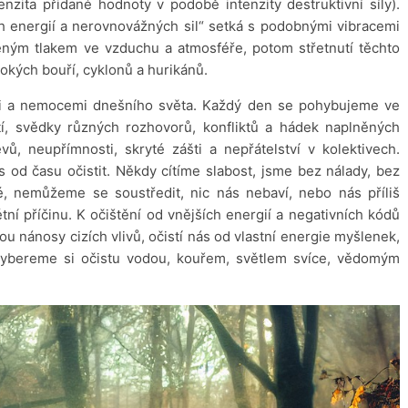
enzita přidané hodnoty v podobě intenzity destruktivní síly).
h energií a nerovnovážných sil“ setká s podobnými vibracemi
ým tlakem ve vzduchu a atmosféře, potom střetnutí těchto
okých bouří, cyklonů a hurikánů.
mi a nemocemi dnešního světa. Každý den se pohybujeme ve
tí, svědky různých rozhovorů, konfliktů a hádek naplněných
ů, neupřímnosti, skryté zášti a nepřátelství v kolektivech.
 od času očistit. Někdy cítíme slabost, jsme bez nálady, bez
žné, nemůžeme se soustředit, nic nás nebaví, nebo nás příliš
tní příčinu. K očištění od vnějších energií a negativních kódů
u nánosy cizích vlivů, očistí nás od vlastní energie myšlenek,
vybereme si očistu vodou, kouřem, světlem svíce, vědomým