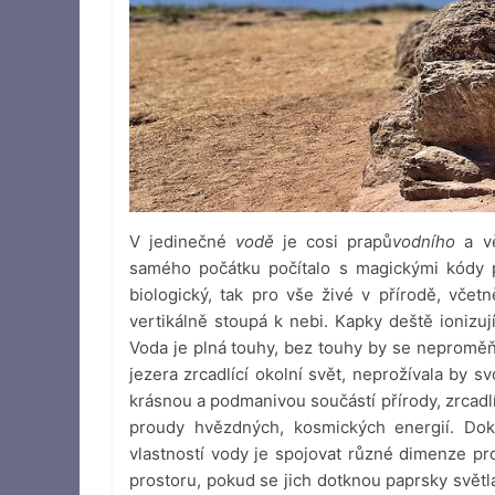
V jedinečné
vodě
je cosi prapů
vodního
a vě
samého počátku počítalo s magickými kódy p
biologický, tak pro vše živé v přírodě, včet
vertikálně stoupá k nebi. Kapky deště ionizu
Voda je plná touhy, bez touhy by se neproměňo
jezera zrcadlící okolní svět, neprožívala by s
krásnou a podmanivou součástí přírody, zrcadl
proudy hvězdných, kosmických energií. Dok
vlastností vody je spojovat různé dimenze pro
prostoru, pokud se jich dotknou paprsky světl