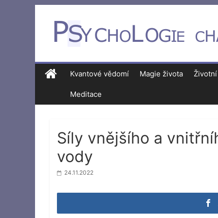
Kvantové vědomí
Magie života
Životní
Meditace
Síly vnějšího a vnitřn
vody
24.11.2022