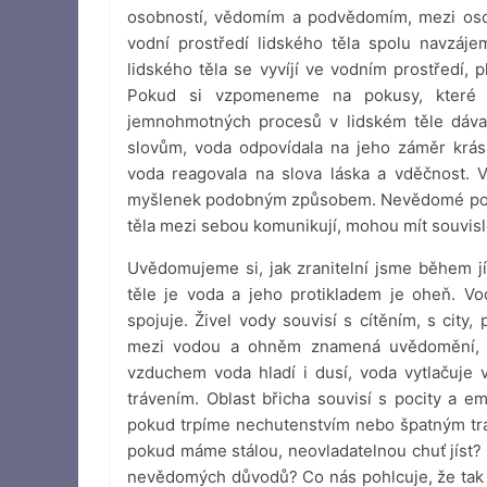
osobností, vědomím a podvědomím, mezi osob
vodní prostředí lidského těla spolu navzáj
lidského těla se vyvíjí ve vodním prostředí, 
Pokud si vzpomeneme na pokusy, které
jemnohmotných procesů v lidském těle dávat
slovům, voda odpovídala na jeho záměr krás
voda reagovala na slova láska a vděčnost. V
myšlenek podobným způsobem. Nevědomé pocho
těla mezi sebou komunikují, mohou mít souvislo
Uvědomujeme si, jak zranitelní jsme během j
těle je voda a jeho protikladem je oheň. Vod
spojuje. Živel vody souvisí s cítěním, s city, 
mezi vodou a ohněm znamená uvědomění, ž
vzduchem voda hladí i dusí, voda vytlačuje v
trávením. Oblast břicha souvisí s pocity a 
pokud trpíme nechutenstvím nebo špatným trá
pokud máme stálou, neovladatelnou chuť jíst? 
nevědomých důvodů? Co nás pohlcuje, že tak 