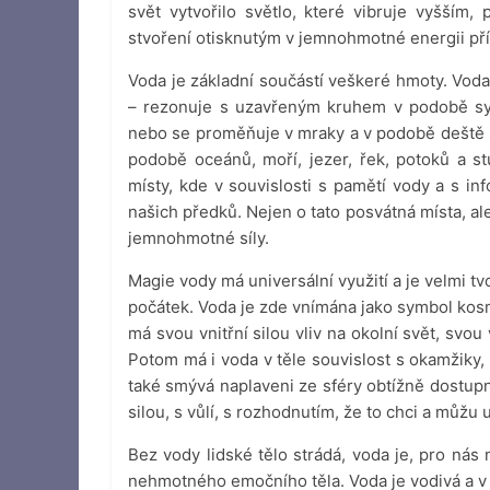
svět vytvořilo světlo, které vibruje vyšší
stvoření otisknutým v jemnohmotné energii pří
Voda je základní součástí veškeré hmoty. Voda
– rezonuje s uzavřeným kruhem v podobě sym
nebo se proměňuje v mraky a v podobě deště s
podobě oceánů, moří, jezer, řek, potoků a 
místy, kde v souvislosti s pamětí vody a s i
našich předků. Nejen o tato posvátná místa, ale
jemnohmotné síly.
Magie vody má universální využití a je velmi tv
počátek. Voda je zde vnímána jako symbol kosmi
má svou vnitřní silou vliv na okolní svět, svou
Potom má i voda v těle souvislost s okamžiky
také smývá naplaveni ze sféry obtížně dostup
silou, s vůlí, s rozhodnutím, že to chci a můžu 
Bez vody lidské tělo strádá, voda je, pro ná
nehmotného emočního těla. Voda je vodivá a v 