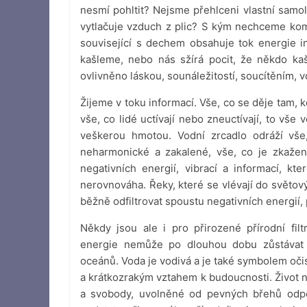
nesmí pohltit? Nejsme přehlceni vlastní samo
vytlačuje vzduch z plic? S kým nechceme ko
související s dechem obsahuje tok energie 
kašleme, nebo nás sžírá pocit, že někdo ka
ovlivněno láskou, sounáležitostí, soucítěním, 
Žijeme v toku informací. Vše, co se děje tam, 
vše, co lidé uctívají nebo zneuctívají, to vš
veškerou hmotou. Vodní zrcadlo odráží vše,
neharmonické a zakalené, vše, co je zkažen
negativních energií, vibrací a informací, kt
nerovnováha. Řeky, které se vlévají do světov
běžně odfiltrovat spoustu negativních energií,
Někdy jsou ale i pro přirozené přírodní filtr
energie nemůže po dlouhou dobu zůstávat s
oceánů. Voda je vodivá a je také symbolem oči
a krátkozrakým vztahem k budoucnosti. Život n
a svobody, uvolněné od pevných břehů odpov