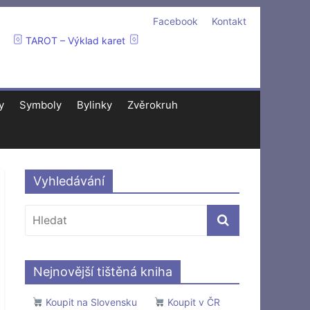
Facebook
Kontakt
TAROT – Výklad karet
y
Symboly
Bylinky
Zvěrokruh
Vyhledávání
Nejnovější tištěná kniha
Koupit na Slovensku
Koupit v ČR