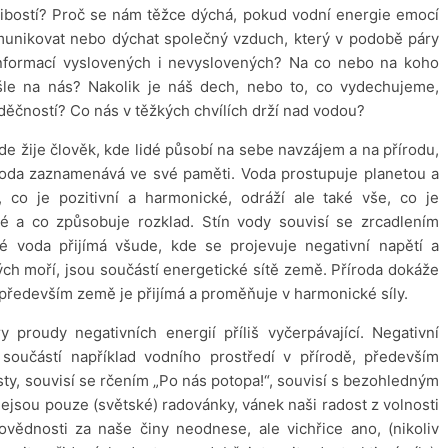
libostí? Proč se nám těžce dýchá, pokud vodní energie emocí
munikovat nebo dýchat společný vzduch, který v podobě páry
informací vyslovených i nevyslovených? Na co nebo na koho
šle na nás? Nakolik je náš dech, nebo to, co vydechujeme,
vděčností? Co nás v těžkých chvílích drží nad vodou?
kde žije člověk, kde lidé působí na sebe navzájem a na přírodu,
e voda zaznamenává ve své paměti. Voda prostupuje planetou a
 co je pozitivní a harmonické, odráží ale také vše, co je
é a co způsobuje rozklad. Stín vody souvisí se zrcadlením
eré voda přijímá všude, kde se projevuje negativní napětí a
ých moří, jsou součástí energetické sítě země. Příroda dokáže
 především země je přijímá a proměňuje v harmonické síly.
y proudy negativních energií příliš vyčerpávající. Negativní
oučástí například vodního prostředí v přírodě, především
sty, souvisí se rčením „Po nás potopa!“, souvisí s bezohledným
ejsou pouze (světské) radovánky, vánek naši radost z volnosti
ědnosti za naše činy neodnese, ale vichřice ano, (nikoliv