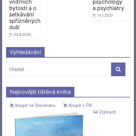
vnitřních
psychology
bytostí a o
a psychiatry
setkávání
14.1.2021
spřízněných
duší
24.8.2020
Vyhledávání
Nejnovější tištěná kniha
Koupit na Slovensku
Koupit v ČR
Zobrazit