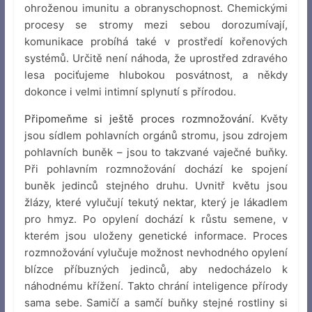
ohroženou imunitu a obranyschopnost. Chemickými
procesy se stromy mezi sebou dorozumívají,
komunikace probíhá také v prostředí kořenových
systémů. Určitě není náhoda, že uprostřed zdravého
lesa pociťujeme hlubokou posvátnost, a někdy
dokonce i velmi intimní splynutí s přírodou.
Připomeňme si ještě proces rozmnožování.
Květy
jsou sídlem pohlavních orgánů stromu, jsou zdrojem
pohlavních buněk – jsou to takzvané vaječné buňky.
Při pohlavním rozmnožování dochází ke spojení
buněk jedinců stejného druhu. Uvnitř květu jsou
žlázy, které vylučují tekutý nektar, který je lákadlem
pro hmyz. Po opylení dochází k růstu semene, v
kterém jsou uloženy genetické informace. Proces
rozmnožování vylučuje možnost nevhodného opylení
blízce příbuzných jedinců, aby nedocházelo k
náhodnému křížení. Takto chrání inteligence přírody
sama sebe. Samičí a samčí buňky stejné rostliny si