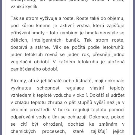
vzniká kyslík.
Tak se strom vyživuje a roste.
Roste také do objemu,
pod kůrou kmene je aktivní vrstva, která zajišťuje
přibývání hmoty – toto kambium je hmota neustále se
dělících, inteligentních buněk. Tak strom roste,
dospívá a stárne. Věk se počítá podle letokruhů:
jeden letokruh rovná se jeden rok, přesněji jedno
vegetační období. V každém letokruhu je uložená
paměť daného období.
Stromy, ať už jehličnaté nebo listnaté, mají dokonale
vyvinutou schopnost regulace vlastní teploty
vzhledem k teplotě vzduchu v okolí. Dokáží si udržet
v chladu teplotu zhruba o pět stupňů vyšší než je v
okolním prostředí. V horku regulují teplotu pomocí
odpařování vody a tím se ochlazují. Dokonce, pokud
se cítí být ohroženi, dochází ke změnám v
chemických procesech, které zajišťují jejich