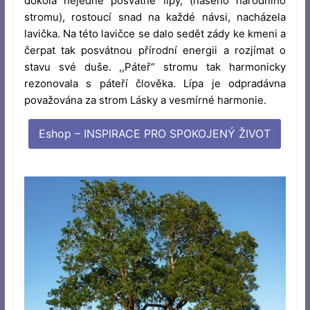
dokola nejedné posvátné lípy, (našeho národního
stromu), rostoucí snad na každé návsi, nacházela
lavička. Na této lavičce se dalo sedět zády ke kmeni a
čerpat tak posvátnou přírodní energii a rozjímat o
stavu své duše.
,,Páteř“ stromu tak harmonicky
rezonovala s páteří člověka.
Lípa je odpradávna
považována za strom Lásky a vesmírné harmonie.
Eshop – INSPIRACE PRO SPOKOJENÝ ŽIVOT