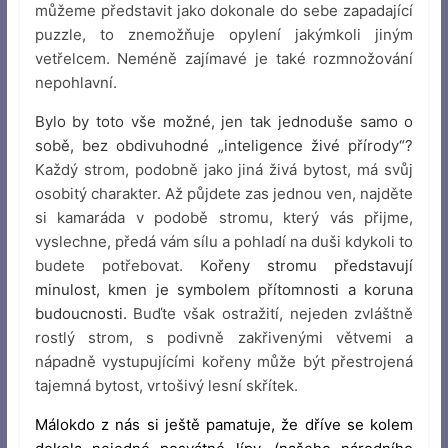
můžeme představit jako dokonale do sebe zapadající
puzzle, to znemožňuje opylení jakýmkoli jiným
vetřelcem. Neméně zajímavé je také rozmnožování
nepohlavní.
Bylo by toto vše možné, jen tak jednoduše samo o
sobě, bez obdivuhodné „inteligence živé přírody“?
Každý strom, podobně jako jiná živá bytost, má svůj
osobitý charakter. Až půjdete zas jednou ven, najděte
si kamaráda v podobě stromu, který vás přijme,
vyslechne, předá vám sílu a pohladí na duši kdykoli to
budete potřebovat. K
ořeny stromu představují
minulost, kmen je symbolem přítomnosti a koruna
budoucnosti.
Buďte však ostražití, nejeden zvláštně
rostlý strom, s podivně zakřivenými větvemi a
nápadně vystupujícími kořeny může být přestrojená
tajemná bytost, vrtošivý lesní skřítek.
Málokdo z nás si ještě pamatuje, že dříve se kolem