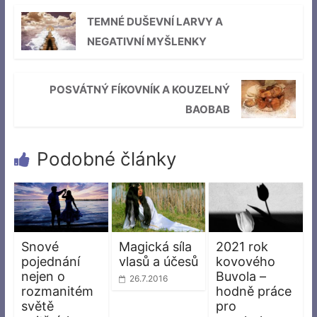
TEMNÉ DUŠEVNÍ LARVY A
NEGATIVNÍ MYŠLENKY
POSVÁTNÝ FÍKOVNÍK A KOUZELNÝ
BAOBAB
Podobné články
Snové
Magická síla
2021 rok
pojednání
vlasů a účesů
kovového
nejen o
Buvola –
26.7.2016
rozmanitém
hodně práce
světě
pro