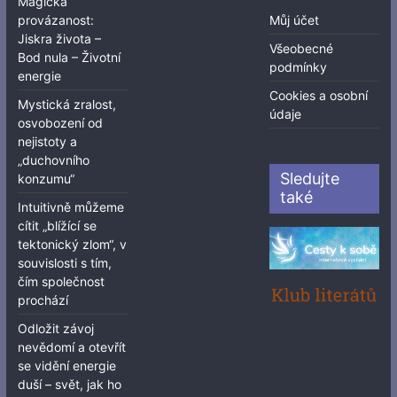
Magická
provázanost:
Můj účet
Jiskra života –
Všeobecné
Bod nula – Životní
podmínky
energie
Cookies a osobní
Mystická zralost,
údaje
osvobození od
nejistoty a
„duchovního
Sledujte
konzumu“
také
Intuitivně můžeme
cítit „blížící se
tektonický zlom“, v
souvislosti s tím,
čím společnost
prochází
Odložit závoj
nevědomí a otevřít
se vidění energie
duší – svět, jak ho