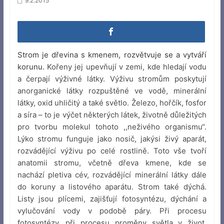
9.2.2015
Strom je dřevina s kmenem, rozvětvuje se a vytváří
korunu.
Kořeny jej upevňují v zemi, kde hledají vodu
a čerpají výživné látky. Výživu stromům poskytují
anorganické látky rozpuštěné ve vodě, minerální
látky, oxid uhličitý a také světlo. Železo, hořčík, fosfor
a síra – to je výčet některých látek, životně důležitých
pro tvorbu molekul tohoto ,,neživého organismu“.
Lýko stromu funguje jako nosič, jakýsi živý aparát,
rozvádějící výživu po celé rostlině. Toto vše tvoří
anatomii stromu, včetně dřeva kmene, kde se
nachází pletiva cév, rozvádějící minerální látky dále
do koruny a listového aparátu. Strom také dýchá.
Listy jsou plícemi, zajišťují fotosyntézu, dýchání a
vylučování vody v podobě páry. Při procesu
fotosyntézy, při procesu proměny světla v život,