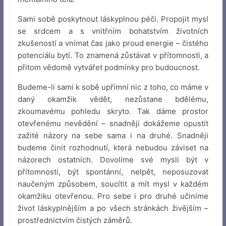
Sami sobě poskytnout láskyplnou péči. Propojit mysl
se srdcem a s vnitřním bohatstvím životních
zkušeností a vnímat čas jako proud energie – čistého
potenciálu bytí. To znamená zůstávat v přítomnosti, a
přitom vědomě vytvářet podmínky pro budoucnost.
Budeme-li sami k sobě upřímní nic z toho, co máme v
daný okamžik vědět, nezůstane bdělému,
zkoumavému pohledu skryto. Tak dáme prostor
otevřenému nevědění – snadněji dokážeme opustit
zažité názory na sebe sama i na druhé. Snadněji
budeme činit rozhodnutí, která nebudou záviset na
názorech ostatních. Dovolíme své mysli být v
přítomnosti, být spontánní, nelpět, neposuzovat
naučeným způsobem, soucítit a mít mysl v každém
okamžiku otevřenou. Pro sebe i pro druhé učiníme
život láskyplnějším a po všech stránkách živějším –
prostřednictvím čistých záměrů.