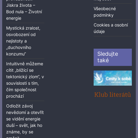
Jiskra života –
Všeobecné
Bod nula – Životní
podmínky
energie
Cookies a osobní
Mystická zralost,
údaje
osvobození od
nejistoty a
„duchovního
Sledujte
konzumu“
také
Intuitivně můžeme
cítit „blížící se
tektonický zlom“, v
souvislosti s tím,
čím společnost
prochází
Odložit závoj
nevědomí a otevřít
se vidění energie
duší – svět, jak ho
známe, by se