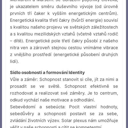
je ukazatelem směru duševního vývoje (od úrovně
prvních tří čaker k vyšším energetickým centrům).
Energetická kvalita třetí čakry (tvůrčí energie) souvisí
s kvalitou našeho projevu ve světských záležitostech
a s kvalitou mezilidských vztahů (včetně vztahů rodič
– dítě). Energetické pole třetí čakry působí z našeho
nitra ven a zároveň stejnou cestou vnímáme vibrace
z vnějšího prostředí (energetické působení druhých
lidí).
Sídlo osobnosti a formování Identity
Vůle a záměr: Schopnost stanovit si cíle, jít za nimi a
prosadit se ve světě. Schopnost efektivně se
rozhodovat a realizovat své záměry. Je to centrum,
odkud vychází naše motivace a odhodlání.
Sebevědomí a sebeúcta: Pocit vlastní hodnoty,
sebedůvěry a schopnosti postavit se za sebe,
zvládání životních výzev. Solar plexus nám umožňuje
věřit v naše schopnosti a cítit se kompetentní.