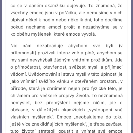
co se v daném okamžiku objevuje. To znamená, že
všechny emoce jsou v pořádku, ale nemusíme v nich
ulpívat několik hodin nebo několik dní, toho docílíme
pokud necháme emoci projít a nezachytíme se v
koloběhu myšlenek, které emoce vyvolá.
Nic nám nezabraňuje abychom své bytí (v
přítomnosti) prožívali intenzivně a plně, abychom se
my sami nevyhýbali žádným vnitřním prožitkům. Jde
o přímočarost, otevřenost, svěžest mysli a přijímací
vědomí. Uvědomování si stavu mysli v této úplnosti je
jako vnímání svěžího vánku v otevřeném prostoru, v
přírodě, která je chrámem nejen pro fyzické tělo, je
chrámem pro veškeré projevy Života. To neznamená
nemyslet, bez přemýšlení nejsme ničím, jde o
občasné, v důležitých okamžicích „vystoupení vně
vlastních myšlenek“. Emoce „neobalujeme do toku
ještě více zneklidňujících myšlenek“, je třeba zavčasu
tuto životní strategii opustit a vnímat své emoce