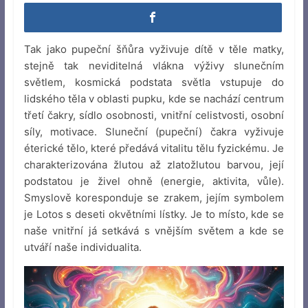
Tak jako pupeční šňůra vyživuje dítě v těle matky,
stejně tak neviditelná vlákna výživy slunečním
světlem, kosmická podstata světla vstupuje do
lidského těla v oblasti pupku, kde se nachází centrum
třetí čakry, sídlo osobnosti, vnitřní celistvosti, osobní
síly, motivace. Sluneční (pupeční) čakra vyživuje
éterické tělo, které předává vitalitu tělu fyzickému. Je
charakterizována žlutou až zlatožlutou barvou, její
podstatou je živel ohně (energie, aktivita, vůle).
Smyslově koresponduje se zrakem, jejím symbolem
je Lotos s deseti okvětními lístky. Je to místo, kde se
naše vnitřní já setkává s vnějším světem a kde se
utváří naše individualita.