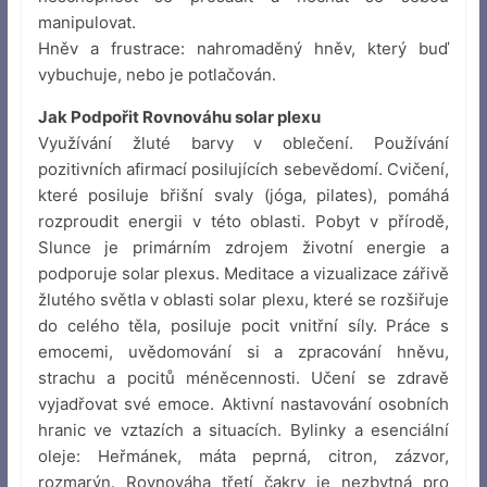
manipulovat.
Hněv a frustrace: nahromaděný hněv, který buď
vybuchuje, nebo je potlačován.
Jak Podpořit Rovnováhu solar plexu
Využívání žluté barvy v oblečení. Používání
pozitivních afirmací posilujících sebevědomí. Cvičení,
které posiluje břišní svaly (jóga, pilates), pomáhá
rozproudit energii v této oblasti. Pobyt v přírodě,
Slunce je primárním zdrojem životní energie a
podporuje solar plexus. Meditace a vizualizace zářivě
žlutého světla v oblasti solar plexu, které se rozšiřuje
do celého těla, posiluje pocit vnitřní síly. Práce s
emocemi, uvědomování si a zpracování hněvu,
strachu a pocitů méněcennosti. Učení se zdravě
vyjadřovat své emoce. Aktivní nastavování osobních
hranic ve vztazích a situacích. Bylinky a esenciální
oleje: Heřmánek, máta peprná, citron, zázvor,
rozmarýn. Rovnováha třetí čakry je nezbytná pro