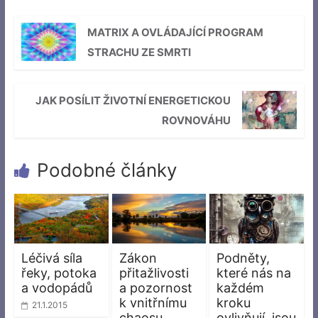
MATRIX A OVLÁDAJÍCÍ PROGRAM
STRACHU ZE SMRTI
JAK POSÍLIT ŽIVOTNÍ ENERGETICKOU
ROVNOVÁHU
Podobné články
Léčivá síla
Zákon
Podněty,
řeky, potoka
přitažlivosti
které nás na
a vodopádů
a pozornost
každém
k vnitřnímu
kroku
21.1.2015
chaosu
ovlivňují, jsou