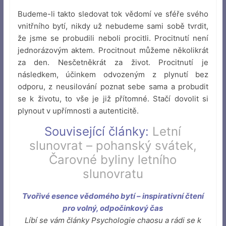
Budeme-li takto sledovat tok vědomí ve sféře svého
vnitřního bytí, nikdy už nebudeme sami sobě tvrdit,
že jsme se probudili neboli procitli. Procitnutí není
jednorázovým aktem. Procitnout můžeme několikrát
za den. Nesčetněkrát za život. Procitnutí je
následkem, účinkem odvozeným z plynutí bez
odporu, z neusilování poznat sebe sama a probudit
se k životu, to vše je již přítomné. Stačí dovolit si
plynout v upřímnosti a autenticitě.
Související články:
Letní
slunovrat – pohanský svátek
,
Čarovné byliny letního
slunovratu
Tvořivé esence vědomého bytí – inspirativní čtení
pro volný, odpočinkový čas
Líbí se vám články Psychologie chaosu a rádi se k