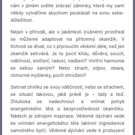
nám v plném světle zobrazí záminky, které my sami
někdy vytváříme abychom poukázali na svou sebe-
důležitost.
Nejen v přírodě, ale v jakémkoli (rušném) prostředí
se můžeme adaptovat na přítomný okamžik. V
tichosti se dívat, co v plynoucím vědomí déle, než jen
okamžik setrvává. Je to pocit klidu, důvěra, soucit,
vděčnost, smíření, radost, nadšení? Vnitřní harmonie
se sebou samým? Nebo strach, odpor, obava,
chmurné myšlenky, pocit ohrožení?
Setrvat chvilku se svou vděčností, nebo se strachem,
se situací takovou, jaká právě je – tady a teď.
Zhluboka se nadechnout a vnímat pohyb
energetického těla a bezprostřednost okamžiku.
Nádech je zdrojem inspirace. Vědomé dýchání vede
ke vnímání energetického těla (aktivní ingredience
samotného bytí). Vědomé dýchání vede k probuzení