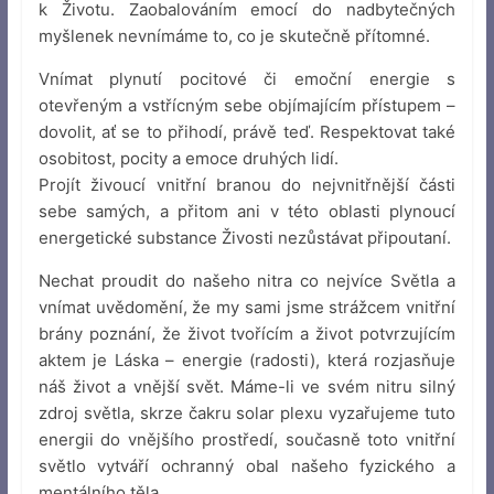
k Životu. Zaobalováním emocí do nadbytečných
myšlenek nevnímáme to, co je skutečně přítomné.
Vnímat plynutí pocitové či emoční energie s
otevřeným a vstřícným sebe objímajícím přístupem –
dovolit, ať se to přihodí, právě teď. Respektovat také
osobitost, pocity a emoce druhých lidí.
Projít živoucí vnitřní branou do nejvnitřnější části
sebe samých, a přitom ani v této oblasti plynoucí
energetické substance Živosti nezůstávat připoutaní.
Nechat proudit do našeho nitra co nejvíce Světla a
vnímat uvědomění, že my sami jsme strážcem vnitřní
brány poznání, že život tvořícím a život potvrzujícím
aktem je Láska – energie (radosti), která rozjasňuje
náš život a vnější svět. Máme-li ve svém nitru silný
zdroj světla, skrze čakru solar plexu vyzařujeme tuto
energii do vnějšího prostředí, současně toto vnitřní
světlo vytváří ochranný obal našeho fyzického a
mentálního těla.