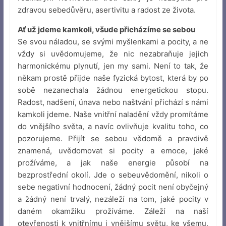
zdravou sebedůvěru, asertivitu a radost ze života.
Ať už jdeme kamkoli, všude přicházíme se sebou
Se svou náladou, se svými myšlenkami a pocity, a ne
vždy si uvědomujeme, že nic nezabraňuje jejich
harmonickému plynutí, jen my sami. Není to tak, že
někam prostě přijde naše fyzická bytost, která by po
sobě nezanechala žádnou energetickou stopu.
Radost, nadšení, únava nebo naštvání přichází s námi
kamkoli jdeme. Naše vnitřní naladění vždy promítáme
do vnějšího světa, a navíc ovlivňuje kvalitu toho, co
pozorujeme. Přijít se sebou vědomě a pravdivě
znamená, uvědomovat si pocity a emoce, jaké
prožíváme, a jak naše energie působí na
bezprostřední okolí. Jde o sebeuvědomění, nikoli o
sebe negativní hodnocení, žádný pocit není obyčejný
a žádný není trvalý, nezáleží na tom, jaké pocity v
daném okamžiku prožíváme. Záleží na naší
otevřenosti k vnitřnímu i vnějšímu světu, ke všemu,