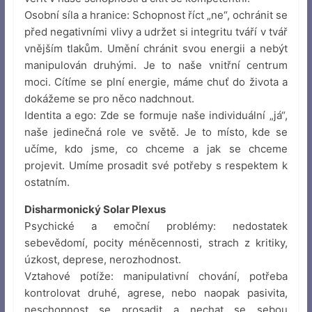
Osobní síla a hranice: Schopnost říct „ne“, ochránit se
před negativními vlivy a udržet si integritu tváří v tvář
vnějším tlakům. Umění chránit svou energii a nebýt
manipulován druhými. Je to naše vnitřní centrum
moci. Cítíme se plní energie, máme chuť do života a
dokážeme se pro něco nadchnout.
Identita a ego: Zde se formuje naše individuální „já“,
naše jedinečná role ve světě. Je to místo, kde se
učíme, kdo jsme, co chceme a jak se chceme
projevit. Umíme prosadit své potřeby s respektem k
ostatním.
Disharmonický Solar Plexus
Psychické a emoční problémy: nedostatek
sebevědomí, pocity méněcennosti, strach z kritiky,
úzkost, deprese, nerozhodnost.
Vztahové potíže: manipulativní chování, potřeba
kontrolovat druhé, agrese, nebo naopak pasivita,
neschopnost se prosadit a nechat se sebou