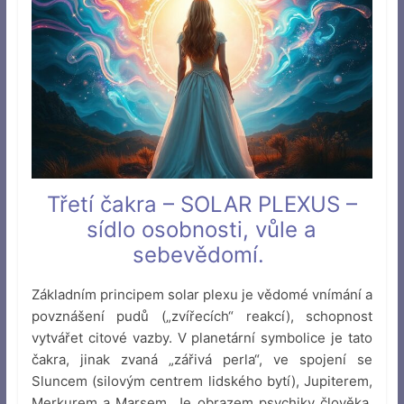
Třetí čakra – SOLAR PLEXUS –
sídlo osobnosti, vůle a
sebevědomí.
Základním principem solar plexu je vědomé vnímání a
povznášení pudů („zvířecích“ reakcí), schopnost
vytvářet citové vazby. V planetární symbolice je tato
čakra, jinak zvaná „zářivá perla“, ve spojení se
Sluncem (silovým centrem lidského bytí), Jupiterem,
Merkurem a Marsem. Je obrazem psychiky člověka,