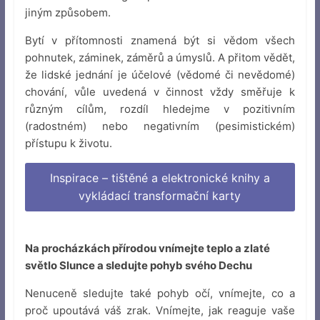
jiným způsobem.
Bytí v přítomnosti znamená být si vědom všech
pohnutek, záminek, záměrů a úmyslů. A přitom vědět,
že lidské jednání je účelové (vědomé či nevědomé)
chování, vůle uvedená v činnost vždy směřuje k
různým cílům, rozdíl hledejme v pozitivním
(radostném) nebo negativním (pesimistickém)
přístupu k životu.
Inspirace – tištěné a elektronické knihy a
vykládací transformační karty
Na procházkách přírodou vnímejte teplo a zlaté
světlo Slunce a sledujte pohyb svého Dechu
Nenuceně sledujte také pohyb očí, vnímejte, co a
proč upoutává váš zrak. Vnímejte, jak reaguje vaše