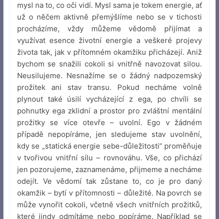
mysl na to, co oči vidí. Mysl sama je tokem energie, ať
už o něčem aktivně přemýšlíme nebo se v tichosti
procházíme, vždy můžeme vědomě přijímat a
využívat esence životní energie a veškeré projevy
života tak, jak v přítomném okamžiku přicházejí. Aniž
bychom se snažili cokoli si vnitřně navozovat silou.
Neusilujeme. Nesnažíme se o žádný nadpozemský
prožitek ani stav transu. Pokud necháme volně
plynout také úsilí vycházející z ega, po chvíli se
pohnutky ega zklidní a prostor pro zvláštní mentální
prožitky se více otevře – uvolní. Ego v žádném
případě nepopíráme, jen sledujeme stav uvolnění,
kdy se „statická energie sebe-důležitosti“ proměňuje
v tvořivou vnitřní sílu – rovnováhu. Vše, co přichází
jen pozorujeme, zaznamenáme, přijmeme a necháme
odejít. Ve vědomí tak zůstane to, co je pro daný
okamžik – bytí v přítomnosti – důležité. Na povrch se
může vynořit cokoli, včetně všech vnitřních prožitků,
které jindy odmítáme nebo popíráme. Například se