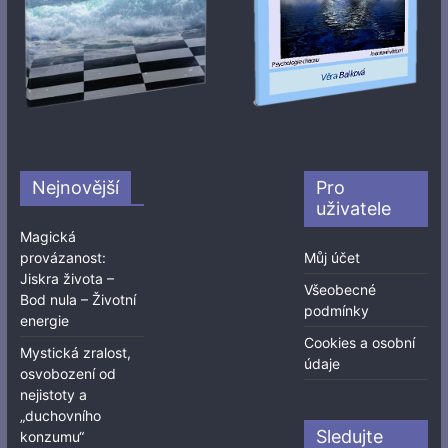
Nejnovější
Pro
uživatele
Magická
provázanost:
Můj účet
Jiskra života –
Všeobecné
Bod nula – Životní
podmínky
energie
Cookies a osobní
Mystická zralost,
údaje
osvobození od
nejistoty a
„duchovního
Sledujte
konzumu“