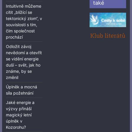
také
Intuitivně můžeme
cítit „blížící se
tektonický zlom“, v
souvislosti s tím,
čím společnost
prochází
Odložit závoj
nevědomí a otevřít
se vidění energie
duší – svět, jak ho
známe, by se
změnil
Úplněk a mocná
síla požehnání
Jaké energie a
výzvy přináší
magický letní
úplněk v
Kozorohu?