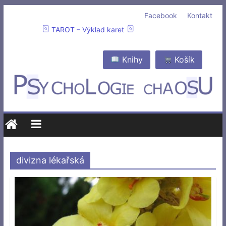
Facebook
Kontakt
TAROT – Výklad karet
Knihy
Košík
divizna lékařská