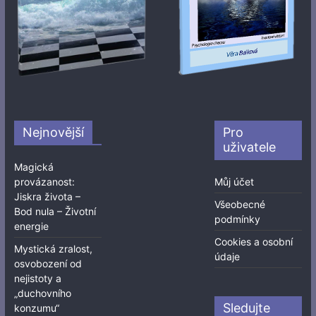
Nejnovější
Pro
uživatele
Magická
provázanost:
Můj účet
Jiskra života –
Všeobecné
Bod nula – Životní
podmínky
energie
Cookies a osobní
Mystická zralost,
údaje
osvobození od
nejistoty a
„duchovního
Sledujte
konzumu“