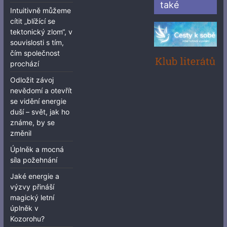
také
Intuitivně můžeme
cítit „blížící se
tektonický zlom“, v
souvislosti s tím,
čím společnost
prochází
Odložit závoj
nevědomí a otevřít
se vidění energie
duší – svět, jak ho
známe, by se
změnil
Úplněk a mocná
síla požehnání
Jaké energie a
výzvy přináší
magický letní
úplněk v
Kozorohu?