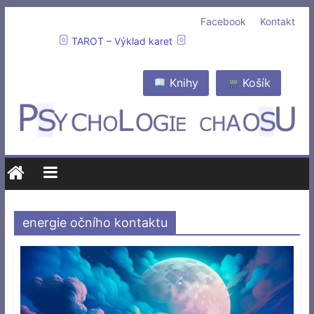
Facebook
Kontakt
TAROT – Výklad karet
Knihy
Košík
energie očního kontaktu