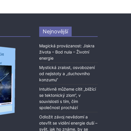
Nejnovější
Magická provázanost: Jiskra
života – Bod nula – Životní
energie
Mystická zralost, osvobození
od nejistoty a „duchovního
konzumu“
Intuitivně můžeme cítit „blížící
se tektonický zlom“, v
souvislosti s tím, čím
společnost prochází
Odložit závoj nevědomí a
otevřít se vidění energie duší –
svět, jak ho známe, by se