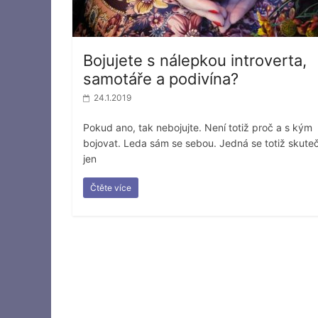
Bojujete s nálepkou introverta,
samotáře a podivína?
24.1.2019
Pokud ano, tak nebojujte. Není totiž proč a s kým
bojovat. Leda sám se sebou. Jedná se totiž skute
jen
Čtěte více