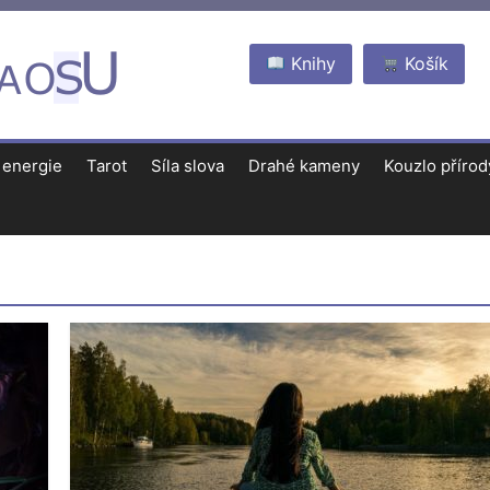
Knihy
Košík
 energie
Tarot
Síla slova
Drahé kameny
Kouzlo přírod