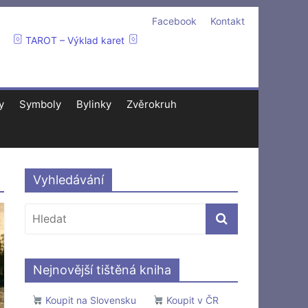
Facebook
Kontakt
TAROT – Výklad karet
y
Symboly
Bylinky
Zvěrokruh
Vyhledávání
Nejnovější tištěná kniha
Koupit na Slovensku
Koupit v ČR