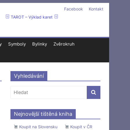
Facebook
Kontakt
TAROT – Výklad karet
y
Symboly
Bylinky
Zvěrokruh
Vyhledávání
Nejnovější tištěná kniha
Koupit na Slovensku
Koupit v ČR