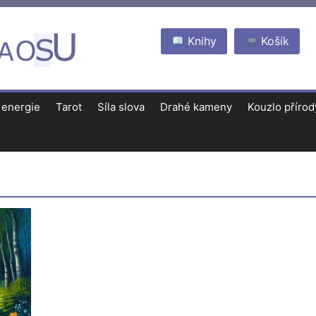
Knihy
Košík
 energie
Tarot
Síla slova
Drahé kameny
Kouzlo přírod