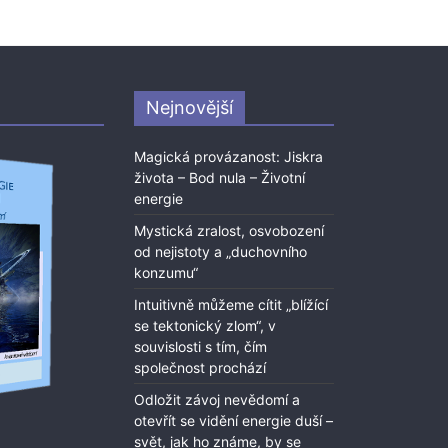
Nejnovější
Magická provázanost: Jiskra
života – Bod nula – Životní
energie
Mystická zralost, osvobození
od nejistoty a „duchovního
konzumu“
Intuitivně můžeme cítit „blížící
se tektonický zlom“, v
souvislosti s tím, čím
společnost prochází
Odložit závoj nevědomí a
otevřít se vidění energie duší –
svět, jak ho známe, by se