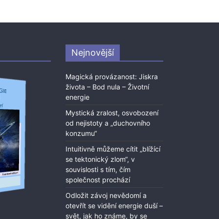
Nejnovější
Magická provázanost: Jiskra
života – Bod nula – Životní
energie
Mystická zralost, osvobození
od nejistoty a „duchovního
konzumu“
Intuitivně můžeme cítit „blížící
se tektonický zlom“, v
souvislosti s tím, čím
společnost prochází
Odložit závoj nevědomí a
otevřít se vidění energie duší –
svět, jak ho známe, by se