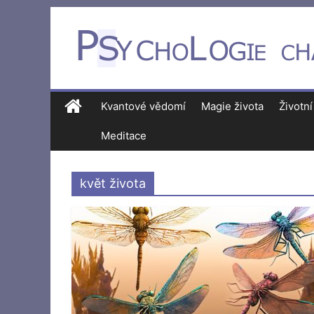
Kvantové vědomí
Magie života
Životní
Meditace
květ života