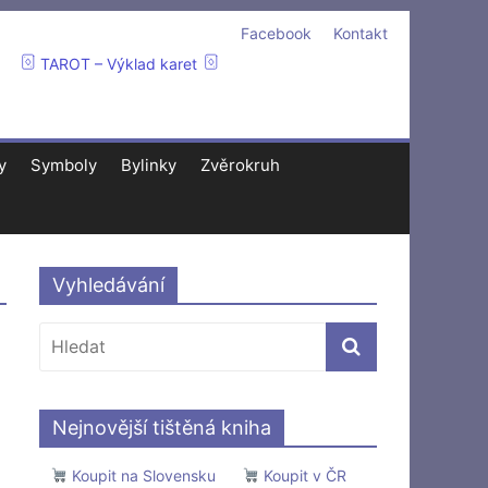
Facebook
Kontakt
TAROT – Výklad karet
y
Symboly
Bylinky
Zvěrokruh
Vyhledávání
Nejnovější tištěná kniha
Koupit na Slovensku
Koupit v ČR