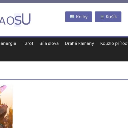
Knihy
Košík
 energie
Tarot
Síla slova
Drahé kameny
Kouzlo přírod