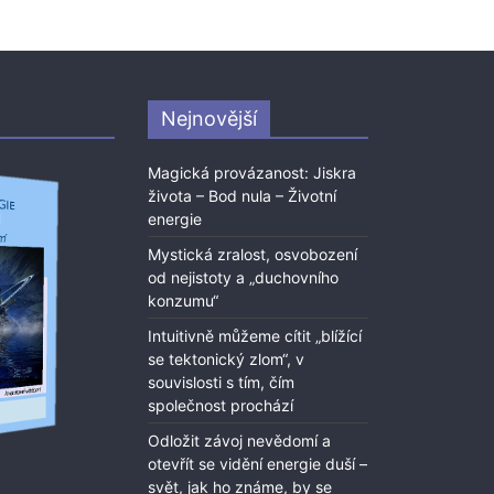
Nejnovější
Magická provázanost: Jiskra
života – Bod nula – Životní
energie
Mystická zralost, osvobození
od nejistoty a „duchovního
konzumu“
Intuitivně můžeme cítit „blížící
se tektonický zlom“, v
souvislosti s tím, čím
společnost prochází
Odložit závoj nevědomí a
otevřít se vidění energie duší –
svět, jak ho známe, by se