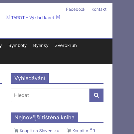
Facebook
Kontakt
TAROT – Výklad karet
y
Symboly
Bylinky
Zvěrokruh
Vyhledávání
Nejnovější tištěná kniha
Koupit na Slovensku
Koupit v ČR