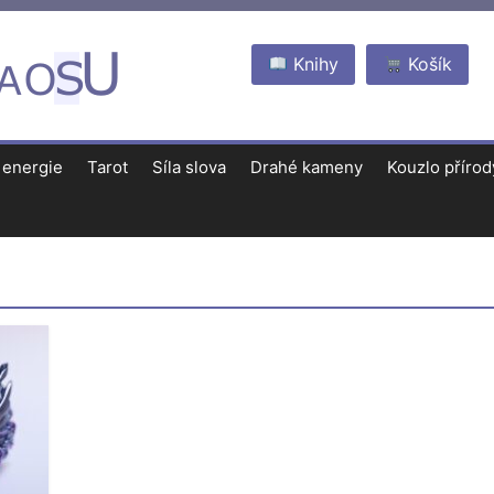
Knihy
Košík
 energie
Tarot
Síla slova
Drahé kameny
Kouzlo přírod