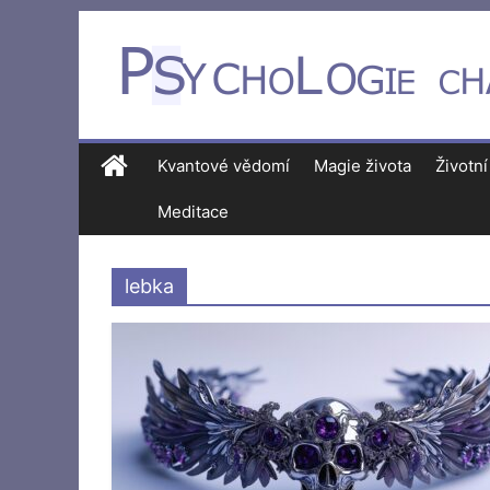
Kvantové vědomí
Magie života
Životní
Meditace
lebka