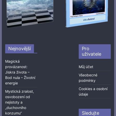
Nejnovější
Pro
uživatele
Magická
provázanost:
Můj účet
Jiskra života –
Všeobecné
Bod nula – Životní
podmínky
energie
Cookies a osobní
Mystická zralost,
údaje
osvobození od
nejistoty a
„duchovního
Sledujte
konzumu“