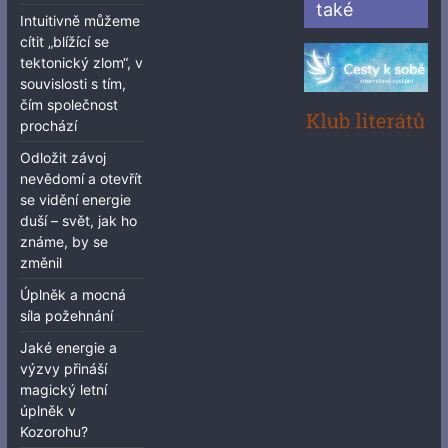
také
Intuitivně můžeme
cítit „blížící se
tektonický zlom“, v
souvislosti s tím,
čím společnost
prochází
Odložit závoj
nevědomí a otevřít
se vidění energie
duší – svět, jak ho
známe, by se
změnil
Úplněk a mocná
síla požehnání
Jaké energie a
výzvy přináší
magický letní
úplněk v
Kozorohu?