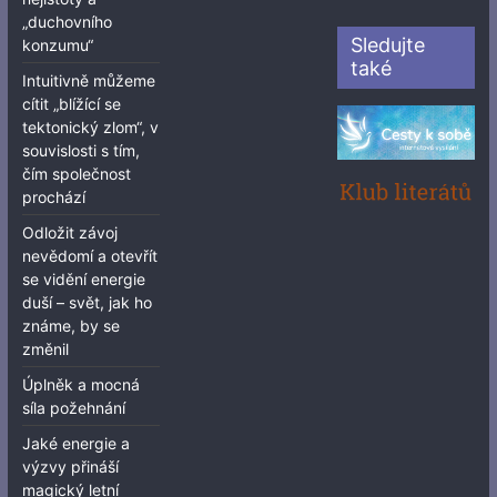
„duchovního
Sledujte
konzumu“
také
Intuitivně můžeme
cítit „blížící se
tektonický zlom“, v
souvislosti s tím,
čím společnost
prochází
Odložit závoj
nevědomí a otevřít
se vidění energie
duší – svět, jak ho
známe, by se
změnil
Úplněk a mocná
síla požehnání
Jaké energie a
výzvy přináší
magický letní