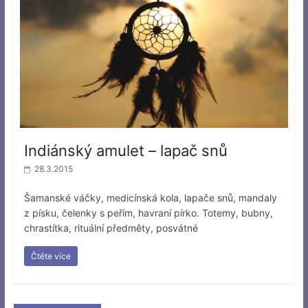
Indiánský amulet – lapač snů
28.3.2015
Šamanské váčky, medicínská kola, lapače snů, mandaly
z písku, čelenky s peřím, havraní pírko. Totemy, bubny,
chrastítka, rituální předměty, posvátné
Čtěte více