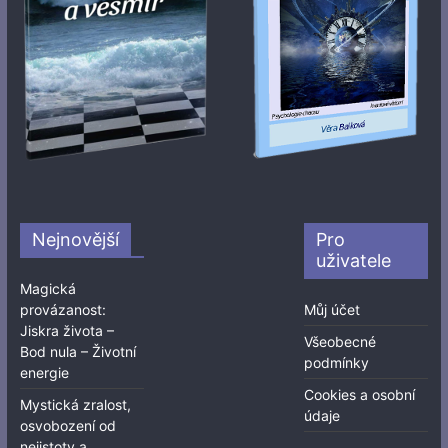
Nejnovější
Pro
uživatele
Magická
provázanost:
Můj účet
Jiskra života –
Všeobecné
Bod nula – Životní
podmínky
energie
Cookies a osobní
Mystická zralost,
údaje
osvobození od
nejistoty a