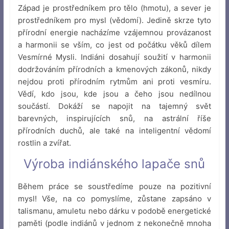
Západ je prostředníkem pro tělo (hmotu), a sever je
prostředníkem pro mysl (vědomí). Jedině skrze tyto
přírodní energie nacházíme vzájemnou provázanost
a harmonii se vším, co jest od počátku věků dílem
Vesmírné Mysli. Indiáni dosahují soužití v harmonii
dodržováním přírodních a kmenových zákonů, nikdy
nejdou proti přírodním rytmům ani proti vesmíru.
Vědí, kdo jsou, kde jsou a čeho jsou nedílnou
součástí. Dokáží se napojit na tajemný svět
barevných, inspirujících snů, na astrální říše
přírodních duchů, ale také na inteligentní vědomí
rostlin a zvířat.
Výroba indiánského lapače snů
Během práce se soustředíme pouze na pozitivní
mysl! Vše, na co pomyslíme, zůstane zapsáno v
talismanu, amuletu nebo dárku v podobě energetické
paměti (podle indiánů v jednom z nekonečně mnoha