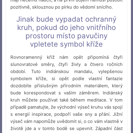
pozitivně, sklouznou po pírku do vědomí snícího.
Jinak bude vypadat ochranný
kruh, pokud do jeho vnitřního
prostoru místo pavučiny
vpletete symbol kříže
Rovnoramenný kříž nám opět připomíná čtyři
slunovratové směry, čtyři živly a čtvero ročních
období. Tuto indiánskou mandalu, vylepšenou
symbolem kříže, si opět podle vlastní fantazie
dozdobíte příslušným přírodním materiálem, který
bude korespondovat s vaším záměrem. Indiánský
kruh můžete používat také během meditace. V tom
případě pamatujte, že východní výseč kruhu vás spojí
s energií inspirace, podpoří vaše sny a přání. Jižní
výseč vám napomůže uvědomit si, o co vám vlastně v
životě jde a v tomto bodě se upevnit. Západní část