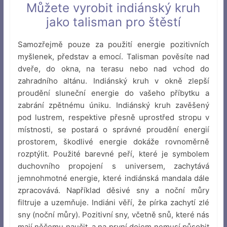
Můžete vyrobit indiánský kruh
jako talisman pro štěstí
Samozřejmě pouze za použití energie pozitivních
myšlenek, představ a emocí. Talisman pověsíte nad
dveře, do okna, na terasu nebo nad vchod do
zahradního altánu. Indiánský kruh v okně zlepší
proudění sluneční energie do vašeho příbytku a
zabrání zpětnému úniku. Indiánský kruh zavěšený
pod lustrem, respektive přesně uprostřed stropu v
místnosti, se postará o správné proudění energií
prostorem, škodlivé energie dokáže rovnoměrně
rozptýlit. Použité barevné peří, které je symbolem
duchovního propojení s universem, zachytává
jemnohmotné energie, které indiánská mandala dále
zpracovává. Například děsivé sny a noční můry
filtruje a uzemňuje. Indiáni věří, že pírka zachytí zlé
sny (noční můry). Pozitivní sny, včetně snů, které nás
mají něčemu naučit, a na první dojem nemusí působit