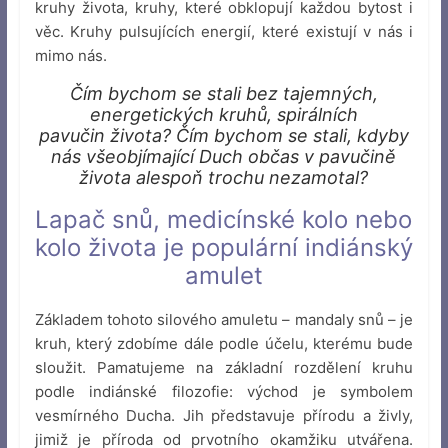
kruhy života, kruhy, které obklopují každou bytost i
věc. Kruhy pulsujících energií, které existují v nás i
mimo nás.
Čím bychom se stali bez tajemných,
energetických kruhů, spirálních
pavučin života? Čím bychom se stali, kdyby
nás všeobjímající Duch občas v pavučině
života alespoň trochu nezamotal?
Lapač snů, medicínské kolo nebo
kolo života je populární indiánský
amulet
Základem tohoto silového amuletu – mandaly snů – je
kruh, který zdobíme dále podle účelu, kterému bude
sloužit. Pamatujeme na základní rozdělení kruhu
podle indiánské filozofie: východ je symbolem
vesmírného Ducha. Jih představuje přírodu a živly,
jimiž je příroda od prvotního okamžiku utvářena.