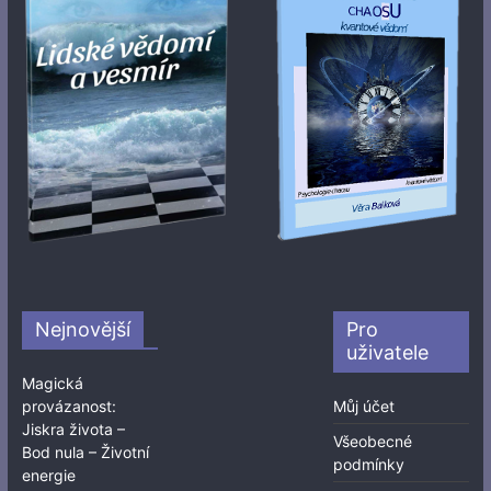
Nejnovější
Pro
uživatele
Magická
provázanost:
Můj účet
Jiskra života –
Všeobecné
Bod nula – Životní
podmínky
energie