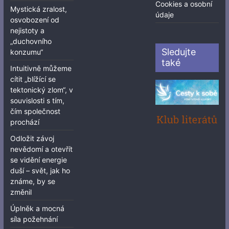
Cookies a osobní
Mystická zralost,
údaje
osvobození od
nejistoty a
„duchovního
Sledujte
konzumu“
také
Intuitivně můžeme
cítit „blížící se
tektonický zlom“, v
souvislosti s tím,
čím společnost
prochází
Odložit závoj
nevědomí a otevřít
se vidění energie
duší – svět, jak ho
známe, by se
změnil
Úplněk a mocná
síla požehnání