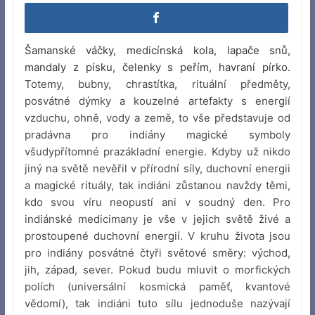
Šamanské váčky, medicínská kola, lapače snů,
mandaly z písku, čelenky s peřím, havraní pírko.
Totemy, bubny, chrastítka, rituální předměty,
posvátné dýmky a kouzelné artefakty s energií
vzduchu, ohně, vody a země, to vše představuje od
pradávna pro indiány magické symboly
všudypřítomné prazákladní energie. Kdyby už nikdo
jiný na světě nevěřil v přírodní síly, duchovní energii
a magické rituály, tak indiáni zůstanou navždy těmi,
kdo svou víru neopustí ani v soudný den. Pro
indiánské medicimany je vše v jejich světě živé a
prostoupené duchovní energií. V kruhu života jsou
pro indiány posvátné čtyři světové směry: východ,
jih, západ, sever. Pokud budu mluvit o morfických
polích (universální kosmická paměť, kvantové
vědomí), tak indiáni tuto sílu jednoduše nazývají