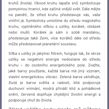
kruhů života). Obvod kruhu lapače snů symbolizuje
pomyslnou hranici, kde začíná vnější svět. Dále mějte
na paměti, že střed kruhu představuje vás, vaše
vnitřní já. Symbolicky umístíme do středu magického
kruhu, vyplněného síťkou s uzlíky, korálek, oblázek
nebo mušli. Korálek je sám o sobě mandalou,
představuje také Zemi, více korálků dále od středu
může představovat planetární soustavu.
Síťka s uzlíky je jakýmsi filtrem, funguje tak, že skrze
uzlíky se negativní energie nedostane do středu
kruhu – do osobního energetického pole. Zvažte,
jaké barvy použijete, každá barva má jiný význam,
vlastní energetickou vibraci. Zelená barva uklidňuje,
žlutá je barva světla a radosti, bílá podporuje
duchovní vnímání, modrá přináší klid a pohádkové
snění, červená doplňuje chybějící životní energii a
podporuje chuť do života.