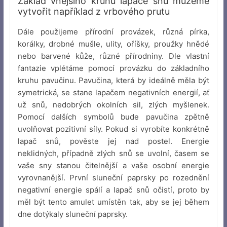
Základ vnějšího kruhu lapače snů můžeme
vytvořit například z vrbového prutu
Dále použijeme přírodní provázek, různá pírka,
korálky, drobné mušle, ulity, oříšky, proužky hnědé
nebo barvené kůže, různé přírodniny. Dle vlastní
fantazie vplétáme pomocí provázku do základního
kruhu pavučinu. Pavučina, která by ideálně měla být
symetrická, se stane lapačem negativních energií, ať
už snů, nedobrých okolních sil, zlých myšlenek.
Pomocí dalších symbolů bude pavučina zpětně
uvolňovat pozitivní síly. Pokud si vyrobíte konkrétně
lapač snů, pověste jej nad postel. Energie
neklidných, případně zlých snů se uvolní, časem se
vaše sny stanou čitelnější a vaše osobní energie
vyrovnanější. První sluneční paprsky po rozednění
negativní energie spálí a lapač snů očistí, proto by
měl být tento amulet umístěn tak, aby se jej během
dne dotýkaly sluneční paprsky.