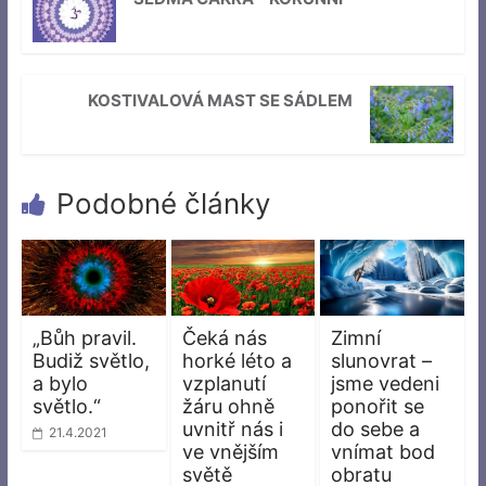
KOSTIVALOVÁ MAST SE SÁDLEM
Podobné články
„Bůh pravil.
Čeká nás
Zimní
Budiž světlo,
horké léto a
slunovrat –
a bylo
vzplanutí
jsme vedeni
světlo.“
žáru ohně
ponořit se
uvnitř nás i
do sebe a
21.4.2021
ve vnějším
vnímat bod
světě
obratu