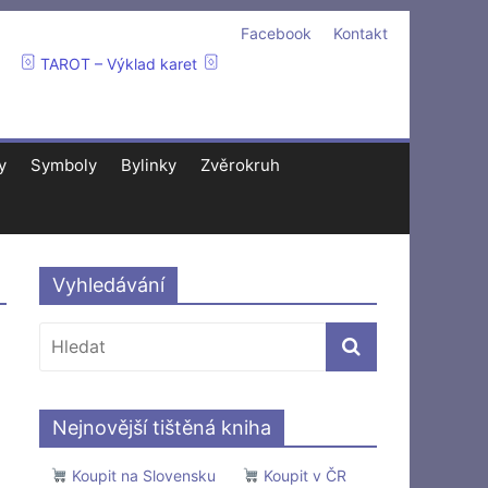
Facebook
Kontakt
TAROT – Výklad karet
y
Symboly
Bylinky
Zvěrokruh
Vyhledávání
Nejnovější tištěná kniha
Koupit na Slovensku
Koupit v ČR