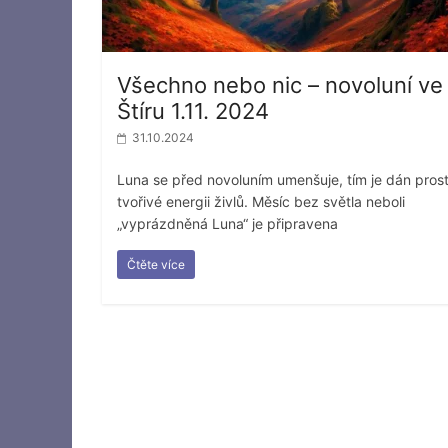
Všechno nebo nic – novoluní ve
Štíru 1.11. 2024
31.10.2024
Luna se před novoluním umenšuje, tím je dán pros
tvořivé energii živlů. Měsíc bez světla neboli
„vyprázdněná Luna“ je připravena
Čtěte více