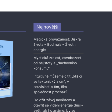
Nejnovější
Magická provázanost: Jiskra
života – Bod nula – Životní
energie
Mystická zralost, osvobození
od nejistoty a „duchovního
konzumu“
Intuitivně můžeme cítit „blížící
se tektonický zlom“, v
souvislosti s tím, čím
společnost prochází
Odložit závoj nevědomí a
otevřít se vidění energie duší –
svět, jak ho známe, by se