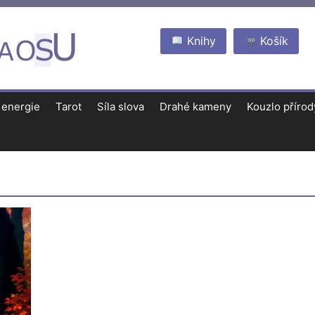
Knihy
Košík
 energie
Tarot
Síla slova
Drahé kameny
Kouzlo přírod