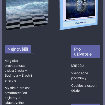
Nejnovější
Pro
uživatele
Magická
provázanost:
Můj účet
Jiskra života –
Všeobecné
Bod nula – Životní
podmínky
energie
Cookies a osobní
Mystická zralost,
údaje
osvobození od
nejistoty a
„duchovního