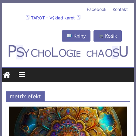
Facebook
Kontakt
TAROT – Výklad karet
Knihy
Košík
metrix efekt