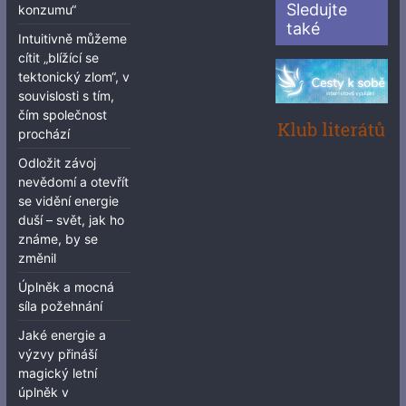
Sledujte
konzumu“
také
Intuitivně můžeme
cítit „blížící se
tektonický zlom“, v
souvislosti s tím,
čím společnost
prochází
Odložit závoj
nevědomí a otevřít
se vidění energie
duší – svět, jak ho
známe, by se
změnil
Úplněk a mocná
síla požehnání
Jaké energie a
výzvy přináší
magický letní
úplněk v