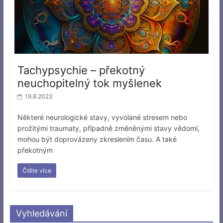
Tachypsychie – překotný
neuchopitelný tok myšlenek
19.8.2023
Některé neurologické stavy, vyvolané stresem nebo
prožitými traumaty, případně změněnými stavy vědomí,
mohou být doprovázeny zkreslením času. A také
překotným
Čtěte více
Vyhledávání