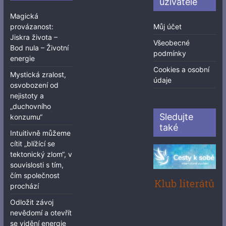
uživatele
Magická
provázanost:
Můj účet
Jiskra života –
Všeobecné
Bod nula – Životní
podmínky
energie
Cookies a osobní
Mystická zralost,
údaje
osvobození od
nejistoty a
„duchovního
Sledujte
konzumu“
také
Intuitivně můžeme
cítit „blížící se
tektonický zlom“, v
souvislosti s tím,
čím společnost
prochází
Odložit závoj
nevědomí a otevřít
se vidění energie