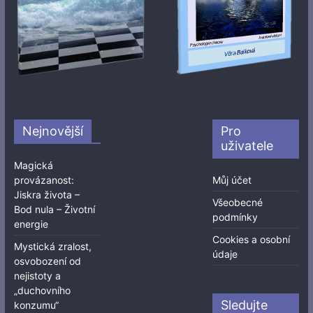
Nejnovější
Pro
uživatele
Magická
provázanost:
Můj účet
Jiskra života –
Všeobecné
Bod nula – Životní
podmínky
energie
Cookies a osobní
Mystická zralost,
údaje
osvobození od
nejistoty a
„duchovního
Sledujte
konzumu“