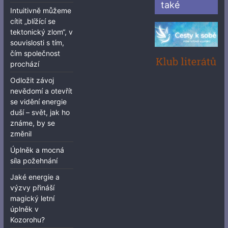
také
Intuitivně můžeme
cítit „blížící se
tektonický zlom“, v
souvislosti s tím,
čím společnost
prochází
Odložit závoj
nevědomí a otevřít
se vidění energie
duší – svět, jak ho
známe, by se
změnil
Úplněk a mocná
síla požehnání
Jaké energie a
výzvy přináší
magický letní
úplněk v
Kozorohu?