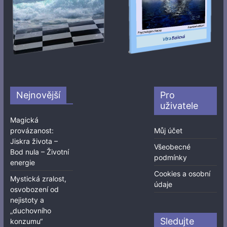
Nejnovější
Pro
uživatele
Magická
provázanost:
Můj účet
Jiskra života –
Všeobecné
Bod nula – Životní
podmínky
energie
Cookies a osobní
Mystická zralost,
údaje
osvobození od
nejistoty a
„duchovního
Sledujte
konzumu“