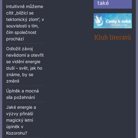
také
Intuitivně můžeme
cítit „blížící se
tektonický zlom“, v
souvislosti s tím,
čím společnost
prochází
Odložit závoj
nevědomí a otevřít
se vidění energie
duší – svět, jak ho
známe, by se
změnil
Úplněk a mocná
síla požehnání
Jaké energie a
výzvy přináší
magický letní
úplněk v
Kozorohu?