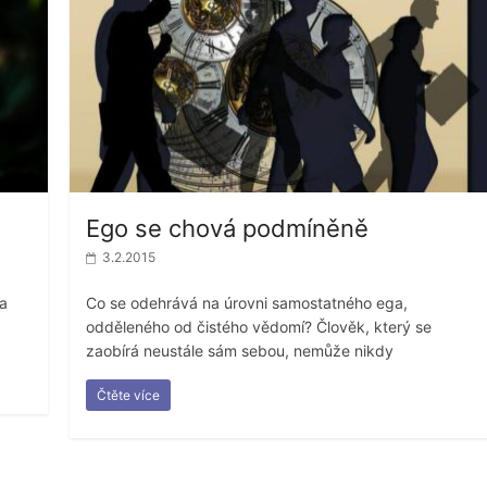
Ego se chová podmíněně
3.2.2015
 a
Co se odehrává na úrovni samostatného ega,
odděleného od čistého vědomí? Člověk, který se
zaobírá neustále sám sebou, nemůže nikdy
Čtěte více