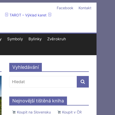
Facebook
Kontakt
TAROT – Výklad karet
y
Symboly
Bylinky
Zvěrokruh
Vyhledávání
Nejnovější tištěná kniha
Koupit na Slovensku
Koupit v ČR