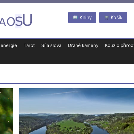
Knihy
Košík
 energie
Tarot
Síla slova
Drahé kameny
Kouzlo přírod