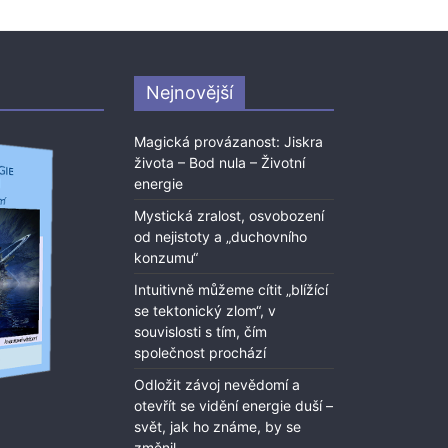
Nejnovější
Magická provázanost: Jiskra
života – Bod nula – Životní
energie
Mystická zralost, osvobození
od nejistoty a „duchovního
konzumu“
Intuitivně můžeme cítit „blížící
se tektonický zlom“, v
souvislosti s tím, čím
společnost prochází
Odložit závoj nevědomí a
otevřít se vidění energie duší –
svět, jak ho známe, by se
změnil