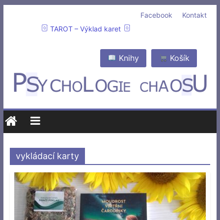
Facebook
Kontakt
TAROT – Výklad karet
Knihy
Košík
vykládací karty