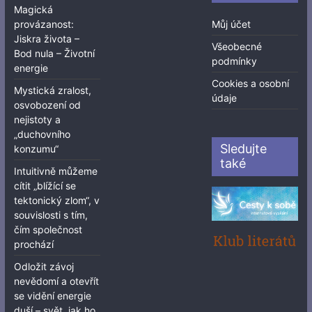
Magická
provázanost:
Můj účet
Jiskra života –
Všeobecné
Bod nula – Životní
podmínky
energie
Cookies a osobní
Mystická zralost,
údaje
osvobození od
nejistoty a
„duchovního
Sledujte
konzumu“
také
Intuitivně můžeme
cítit „blížící se
tektonický zlom“, v
souvislosti s tím,
čím společnost
prochází
Odložit závoj
nevědomí a otevřít
se vidění energie
duší – svět, jak ho