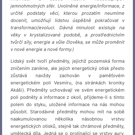
jemnohmotných sfér. Uvolněné energie/informace, z
určité podstaty věci, kterou prozatím neumíme
docenit, umožňují lidstvu úspěšně pokračovat v
transformaci/evoluci. Dávná minulost existuje na
věky v krystalizované podobě, a prostřednictvím
tvůrčí síly, energie a vůle člověka, se může proměnit
v nové energie a nové formy.)
Lidský svět tvoří předměty, jejichž pozemská forma
zničením zanikne, ale jejich energetický otisk přesto
zůstává navždy zachován v paměťovém
energetickém poli Vesmíru, (na stránkách kroniky
Akáši). Předměty uchovávají ve svém energetickém
poli podněty a informace z okolí, přijdeme-li s tímto
polem do styku, uložené informace na nás mohou
působit. Starodávné předměty mohou mít na sobě
naakumulovanou několika násobnou vrstvu
energetických otisků, stejně tak chrámové předměty,
umělecká díla. Jedná se o prolínající se vrstvy aury,