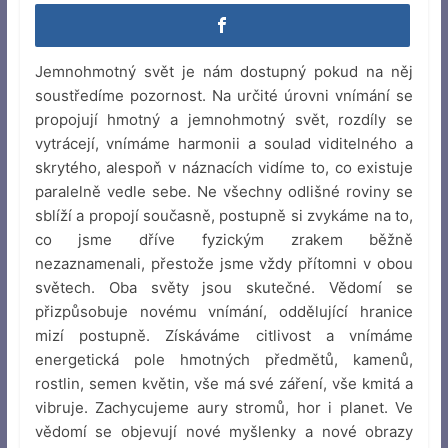
Jemnohmotný svět je nám dostupný pokud na něj
soustředíme pozornost. Na určité úrovni vnímání se
propojují hmotný a jemnohmotný svět, rozdíly se
vytrácejí, vnímáme harmonii a soulad viditelného a
skrytého, alespoň v náznacích vidíme to, co existuje
paralelně vedle sebe. Ne všechny odlišné roviny se
sblíží a propojí současně, postupně si zvykáme na to,
co jsme dříve fyzickým zrakem běžně
nezaznamenali, přestože jsme vždy přítomni v obou
světech. Oba světy jsou skutečné. Vědomí se
přizpůsobuje novému vnímání, oddělující hranice
mizí postupně. Získáváme citlivost a vnímáme
energetická pole hmotných předmětů, kamenů,
rostlin, semen květin, vše má své záření, vše kmitá a
vibruje. Zachycujeme aury stromů, hor i planet. Ve
vědomí se objevují nové myšlenky a nové obrazy