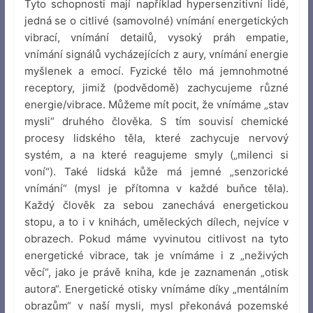
Tyto schopnosti mají například hypersenzitivní lidé,
jedná se o citlivé (samovolné) vnímání energetických
vibrací, vnímání detailů, vysoký práh empatie,
vnímání signálů vycházejících z aury, vnímání energie
myšlenek a emocí. Fyzické tělo má jemnohmotné
receptory, jimiž (podvědomě) zachycujeme různé
energie/vibrace. Můžeme mít pocit, že vnímáme „stav
mysli“ druhého člověka. S tím souvisí chemické
procesy lidského těla, které zachycuje nervový
systém, a na které reagujeme smyly („milenci si
voní“). Také lidská kůže má jemné „senzorické
vnímání“ (mysl je přítomna v každé buňce těla).
Každý člověk za sebou zanechává energetickou
stopu, a to i v knihách, uměleckých dílech, nejvíce v
obrazech. Pokud máme vyvinutou citlivost na tyto
energetické vibrace, tak je vnímáme i z „neživých
věcí“, jako je právě kniha, kde je zaznamenán „otisk
autora“. Energetické otisky vnímáme díky „mentálním
obrazům“ v naší mysli, mysl překonává pozemské