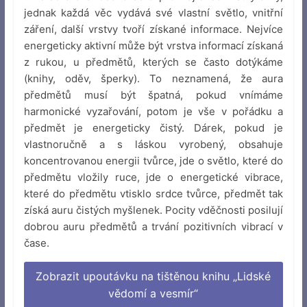
jednak každá věc vydává své vlastní světlo, vnitřní
záření, další vrstvy tvoří získané informace. Nejvíce
energeticky aktivní může být vrstva informací získaná
z rukou, u předmětů, kterých se často dotýkáme
(knihy, oděv, šperky). To neznamená, že aura
předmětů musí být špatná, pokud vnímáme
harmonické vyzařování, potom je vše v pořádku a
předmět je energeticky čistý. Dárek, pokud je
vlastnoručně a s láskou vyrobený, obsahuje
koncentrovanou energii tvůrce, jde o světlo, které do
předmětu vložily ruce, jde o energetické vibrace,
které do předmětu vtisklo srdce tvůrce, předmět tak
získá auru čistých myšlenek. Pocity vděčnosti posilují
dobrou auru předmětů a trvání pozitivních vibrací v
čase.
Zobrazit upoutávku na tištěnou knihu „Lidské
vědomí a vesmír“