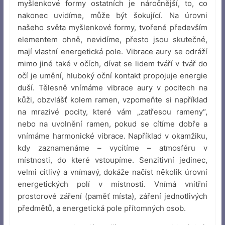
myšlenkové formy ostatních je náročnější, to, co
nakonec uvidíme, může být šokující. Na úrovni
našeho světa myšlenkové formy, tvořené především
elementem ohně, nevidíme, přesto jsou skutečné,
mají vlastní energetická pole. Vibrace aury se odráží
mimo jiné také v očích, dívat se lidem tváří v tvář do
očí je umění, hluboký oční kontakt propojuje energie
duší. Tělesně vnímáme vibrace aury v pocitech na
kůži, obzvlášť kolem ramen, vzpomeňte si například
na mrazivé pocity, které vám „zatřesou rameny“,
nebo na uvolnění ramen, pokud se cítíme dobře a
vnímáme harmonické vibrace. Například v okamžiku,
kdy zaznamenáme – vycítíme – atmosféru v
místnosti, do které vstoupíme. Senzitivní jedinec,
velmi citlivý a vnímavý, dokáže načíst několik úrovní
energetických polí v místnosti. Vnímá vnitřní
prostorové záření (paměť místa), záření jednotlivých
předmětů, a energetická pole přítomných osob.