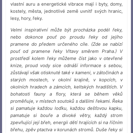
vlastní auru a energetické vibrace mají i byty, domy,
kostely, města, jednotlivé země uvnitř svých hranic,
lesy, hory, řeky.
Velmi inspirativní může být procházka podél řeky,
nebo dokonce pouť po proudu řeky od jejího
pramene do předem určeného cíle. (Zde se nabízí
pouť od pramene řeky Vltavy směrem Praha.) V
prostředí kolem řeky můžeme číst jako v otevřené
knize, proud vody sice odnáší informace s sebou,
zůstávají však otisknuté také v kameni, v zátočinách a
starých mostech, v okolní krajině, v kopcích, v
okolních hradech a zámcích, keltských hradištích. V
bohatosti fauny a flory, která se během věků
proměňuje, v místech soutoků s dalšími řekami. Řeka
si pamatuje každou loďku, každou dešťovou kapku,
pamatuje si bouře a divoké větry, každý strom
zpevňující její břeh, energii dětí hrajících si na říčním
břehu, zpěv ptactva v korunách stromů. Duše řeky si