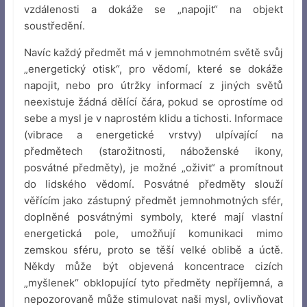
vzdálenosti a dokáže se „napojit“ na objekt
soustředění.
Navíc každý předmět má v jemnohmotném světě svůj
„energetický otisk“, pro vědomí, které se dokáže
napojit, nebo pro útržky informací z jiných světů
neexistuje žádná dělící čára, pokud se oprostíme od
sebe a mysl je v naprostém klidu a tichosti. Informace
(vibrace a energetické vrstvy) ulpívající na
předmětech (starožitnosti, náboženské ikony,
posvátné předměty), je možné „oživit“ a promítnout
do lidského vědomí. Posvátné předměty slouží
věřícím jako zástupný předmět jemnohmotných sfér,
doplněné posvátnými symboly, které mají vlastní
energetická pole, umožňují komunikaci mimo
zemskou sféru, proto se těší velké oblibě a úctě.
Někdy může být objevená koncentrace cizích
„myšlenek“ obklopující tyto předměty nepříjemná, a
nepozorovaně může stimulovat naši mysl, ovlivňovat