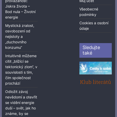
provázanost:
Můj účet
Jiskra života –
Všeobecné
Bod nula – Životní
podmínky
energie
Cookies a osobní
Mystická zralost,
údaje
osvobození od
nejistoty a
„duchovního
Sledujte
konzumu“
také
Intuitivně můžeme
cítit „blížící se
tektonický zlom“, v
souvislosti s tím,
čím společnost
prochází
Odložit závoj
nevědomí a otevřít
se vidění energie
duší – svět, jak ho
známe, by se