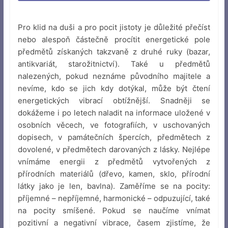
Pro klid na duši a pro pocit jistoty je důležité přečíst
nebo alespoň částečně procítit energetické pole
předmětů získaných takzvaně z druhé ruky (bazar,
antikvariát, starožitnictví). Také u předmětů
nalezených, pokud neznáme původního majitele a
nevíme, kdo se jich kdy dotýkal, může být čtení
energetických vibrací obtížnější. Snadněji se
dokážeme i po letech naladit na informace uložené v
osobních věcech, ve fotografiích, v uschovaných
dopisech, v památečních špercích, předmětech z
dovolené, v předmětech darovaných z lásky. Nejlépe
vnímáme energii z předmětů vytvořených z
přírodních materiálů (dřevo, kamen, sklo, přírodní
látky jako je len, bavlna). Zaměříme se na pocity:
příjemné – nepříjemné, harmonické – odpuzující, také
na pocity smíšené. Pokud se naučíme vnímat
pozitivní a negativní vibrace, časem zjistíme, že