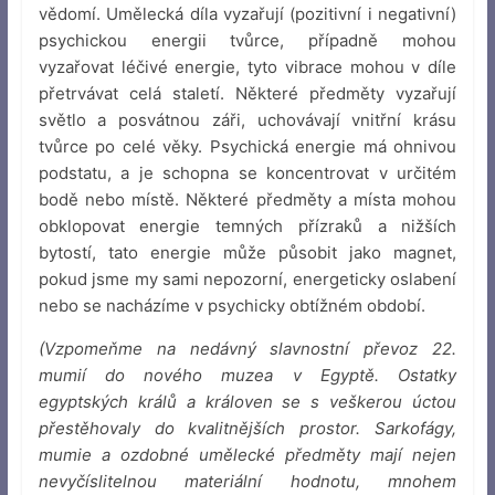
vědomí. Umělecká díla vyzařují (pozitivní i negativní)
psychickou energii tvůrce, případně mohou
vyzařovat léčivé energie, tyto vibrace mohou v díle
přetrvávat celá staletí. Některé předměty vyzařují
světlo a posvátnou záři, uchovávají vnitřní krásu
tvůrce po celé věky. Psychická energie má ohnivou
podstatu, a je schopna se koncentrovat v určitém
bodě nebo místě. Některé předměty a místa mohou
obklopovat energie temných přízraků a nižších
bytostí, tato energie může působit jako magnet,
pokud jsme my sami nepozorní, energeticky oslabení
nebo se nacházíme v psychicky obtížném období.
(Vzpomeňme na nedávný slavnostní převoz 22.
mumií do nového muzea v Egyptě. Ostatky
egyptských králů a královen se s veškerou úctou
přestěhovaly do kvalitnějších prostor. Sarkofágy,
mumie a ozdobné umělecké předměty mají nejen
nevyčíslitelnou materiální hodnotu, mnohem