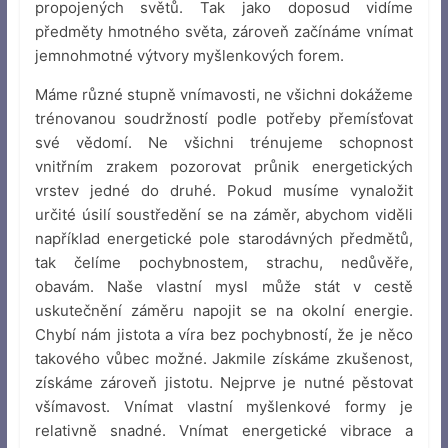
propojených světů. Tak jako doposud vidíme
předměty hmotného světa, zároveň začínáme vnímat
jemnohmotné výtvory myšlenkových forem.
Máme různé stupně vnímavosti, ne všichni dokážeme
trénovanou soudržností podle potřeby přemísťovat
své vědomí. Ne všichni trénujeme schopnost
vnitřním zrakem pozorovat průnik energetických
vrstev jedné do druhé. Pokud musíme vynaložit
určité úsilí soustředění se na záměr, abychom viděli
například energetické pole starodávných předmětů,
tak čelíme pochybnostem, strachu, nedůvěře,
obavám. Naše vlastní mysl může stát v cestě
uskutečnění záměru napojit se na okolní energie.
Chybí nám jistota a víra bez pochybností, že je něco
takového vůbec možné. Jakmile získáme zkušenost,
získáme zároveň jistotu. Nejprve je nutné pěstovat
všímavost. Vnímat vlastní myšlenkové formy je
relativně snadné. Vnímat energetické vibrace a