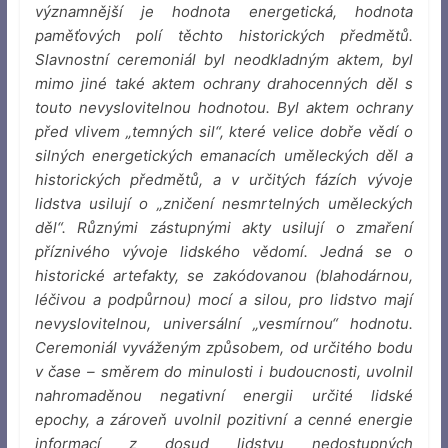
významnější je hodnota energetická, hodnota
paměťových polí těchto historických předmětů.
Slavnostní ceremoniál byl neodkladným aktem, byl
mimo jiné také aktem ochrany drahocenných děl s
touto nevyslovitelnou hodnotou. Byl aktem ochrany
před vlivem „temných sil“, které velice dobře vědí o
silných energetických emanacích uměleckých děl a
historických předmětů, a v určitých fázích vývoje
lidstva usilují o „zničení nesmrtelných uměleckých
děl“. Různými zástupnými akty usilují o zmaření
příznivého vývoje lidského vědomí. Jedná se o
historické artefakty, se zakódovanou (blahodárnou,
léčivou a podpůrnou) mocí a silou, pro lidstvo mají
nevyslovitelnou, universální „vesmírnou“ hodnotu.
Ceremoniál vyváženým způsobem, od určitého bodu
v čase – směrem do minulosti i budoucnosti, uvolnil
nahromaděnou negativní energii určité lidské
epochy, a zároveň uvolnil pozitivní a cenné energie
informací z dosud lidstvu nedostupných