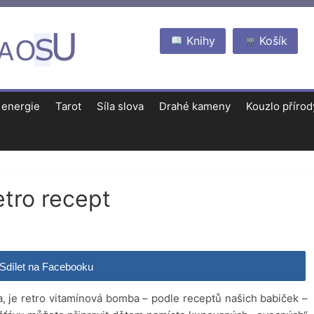
Knihy
Košík
 energie
Tarot
Síla slova
Drahé kameny
Kouzlo přírod
etro recept
Sdílet na Facebooku
a, je retro vitamínová bomba – podle receptů našich babiček –