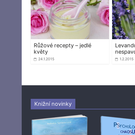
Růžové recepty – jedlé
Levandu
květy
nespavo
24.1.2015
1.2.2015
Knižní novinky