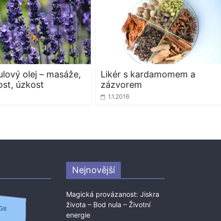
lový olej – masáže,
Likér s kardamomem a
st, úzkost
zázvorem
1.1.2016
Nejnovější
Magická provázanost: Jiskra
života – Bod nula – Životní
energie