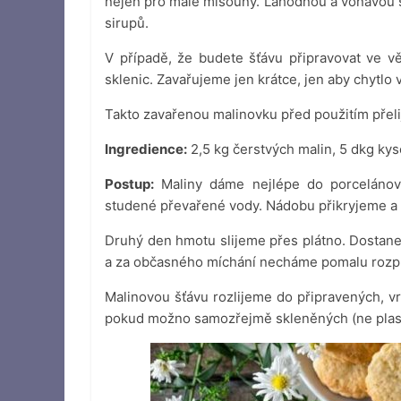
nejen pro malé mlsouny. Lahodnou a voňavou 
sirupů.
V případě, že budete šťávu připravovat ve vě
sklenic. Zavařujeme jen krátce, jen aby chytlo 
Takto zavařenou malinovku před použitím přeli
Ingredience:
2,5 kg čerstvých malin, 5 dkg kyse
Postup:
Maliny dáme nejlépe do porcelánové 
studené převařené vody. Nádobu přikryjeme a
Druhý den hmotu slijeme přes plátno. Dostane
a za občasného míchání necháme pomalu rozpu
Malinovou šťávu rozlijeme do připravených, 
pokud možno samozřejmě skleněných (ne plast