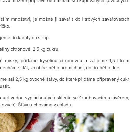
šťávu můžete připravit dětem namísto kupovaných ,,ovocných“
tším množství, je možné ji zavařit do litrových zavařovacích
víčko.
jeme do karafy na sirup.
liny citronové, 2,5 kg cukru.
misky, přidáme kyselinu citronovou a zalijeme 1,5 litrem
 necháme stát, za občasného promíchání, do druhého dne.
me asi 2,5 kg ovocné šťávy, do které přidáme připravený cukr
stit.
vroucí vodou vypláchnutých sklenic se šroubovacím uzávěrem,
ových). Šťávu uchováme v chladu.