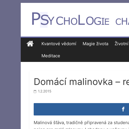
Kvantové vědomí
Magie života
Životní
Meditace
Domácí malinovka – r
1.2.2015
Malinová šťáva, tradičně připravená za studen