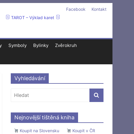
Facebook
Kontakt
TAROT – Výklad karet
y
Symboly
Bylinky
Zvěrokruh
Vyhledávání
Nejnovější tištěná kniha
Koupit na Slovensku
Koupit v ČR