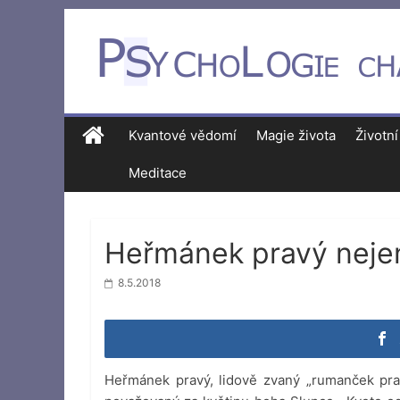
Kvantové vědomí
Magie života
Životní
Meditace
Heřmánek pravý nejen
8.5.2018
Heřmánek pravý, lidově zvaný „rumanček prav