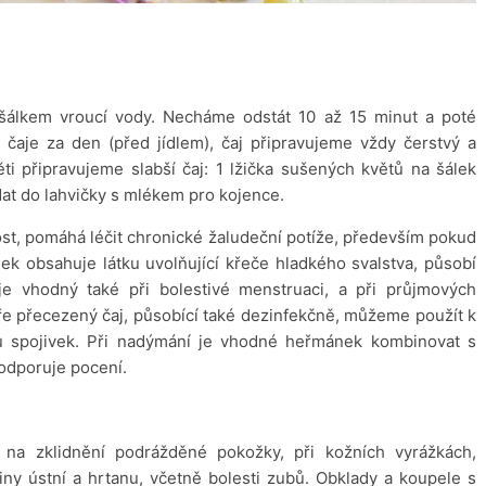
šálkem vroucí vody. Necháme odstát 10 až 15 minut a poté
 čaje za den (před jídlem), čaj připravujeme vždy čerstvý a
ěti připravujeme slabší čaj: 1 lžička sušených květů na šálek
dat do lahvičky s mlékem pro kojence.
ost, pomáhá léčit chronické žaludeční potíže, především pokud
ek obsahuje látku uvolňující křeče hladkého svalstva, působí
 je vhodný také při bolestivé menstruaci, a při průjmových
 přecezený čaj, působící také dezinfekčně, můžeme použít k
u spojivek. Při nadýmání je vhodné heřmánek kombinovat s
odporuje pocení.
 na zklidnění podrážděné pokožky, při kožních vyrážkách,
iny ústní a hrtanu, včetně bolesti zubů. Obklady a koupele s