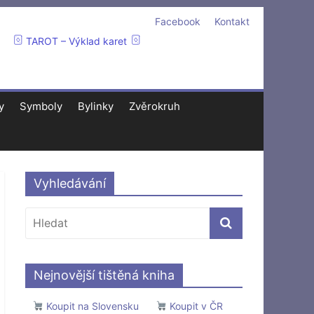
Facebook
Kontakt
TAROT – Výklad karet
y
Symboly
Bylinky
Zvěrokruh
Vyhledávání
Nejnovější tištěná kniha
Koupit na Slovensku
Koupit v ČR