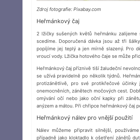
Zdroj fotografie: Pixabay.com
Heřmánkový čaj
2 lžičky sušených květů heřmánku zalijeme 
scedíme. Doporučená dávka jsou až tři šálky
popíjíme jej teplý a jen mírně slazený. Pro d
vroucí vody. Lžička hotového čaje se může při
Heřmánkový čaj příznivě tiší žaludeční nevoln
se užívá pravidelně po několik týdnů. Heřmán
protizánětlivě, pro své protikřečové účinky
onemocněních, zánětech močových cest. Dobře
omývání očí nebo jako oční kapky při zánět
anýzem a mátou. Při chřipce heřmánkový čaj p
Heřmánkový nálev pro vnější použití
Nálev můžeme připravit silnější, používáme
případně jako kloktadlo k ošetření zánětů dut