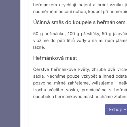
heřmánkem urychlují hojení a brání vzniku ji
nadměrném pocení nohou, koupel při hemeroid
Účinná směs do koupele s heřmánkem
50 g heřmánku, 100 g přesličky, 50 g jalovči
vložíme do pěti litrů vody a na mírném plam
lázně.
Heřmánková mast
Čerstvé heřmánkové květy, zhruba dvě vrcho
sádla. Necháme pouze vzkypět a ihned odsta
pozvolna, mírně zahřejeme, vylisujeme – nej
trochu včelího vosku, promícháme s heřmá
nádobek a heřmánkovou mast necháme ztuhno
Eshop –