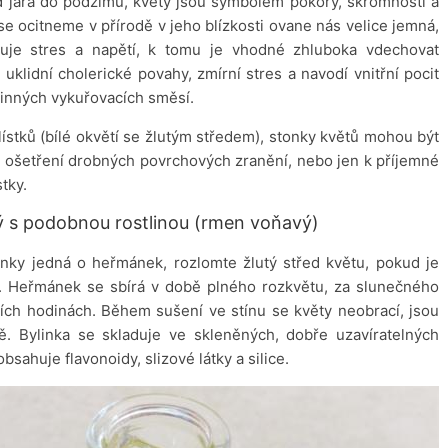
 jara do podzimu, květy jsou symbolem pokory, skromnosti a
e ocitneme v přírodě v jeho blízkosti ovane nás velice jemná,
uje stres a napětí, k tomu je vhodné zhluboka vdechovat
klidní cholerické povahy, zmírní stres a navodí vnitřní pocit
inných vykuřovacích směsí.
 lístků (bílé okvětí se žlutým středem), stonky květů mohou být
 ošetření drobných povrchových zranění, nebo jen k příjemné
tky.
 s podobnou rostlinou (rmen voňavý)
linky jedná o heřmánek, rozlomte žlutý střed květu, pokud je
ý. Heřmánek se sbírá v době plného rozkvětu, za slunečného
ních hodinách. Během sušení ve stínu se květy neobrací, jsou
ě. Bylinka se skladuje ve skleněných, dobře uzavíratelných
ahuje flavonoidy, slizové látky a silice.