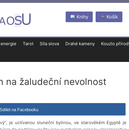
Knihy
Košík
 energie
Tarot
Síla slova
Drahé kameny
Kouzlo přírod
 na žaludeční nevolnost
Sdílet na Facebooku
ý“, je uctívanou sluneční bylinou, ve starověkém Egyptě je