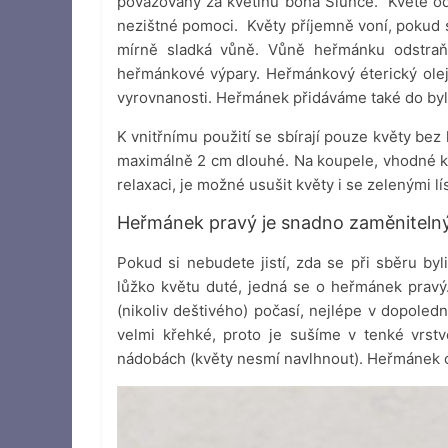
považovaný za květinu boha Slunce. Kvete od
nezištné pomoci. Květy příjemně voní, pokud s
mírně sladká vůně. Vůně heřmánku odstraň
heřmánkové výpary. Heřmánkový éterický olej u
vyrovnanosti. Heřmánek přidáváme také do byl
K vnitřnímu použití se sbírají pouze květy bez
maximálně 2 cm dlouhé. Na koupele, vhodné k
relaxaci, je možné usušit květy i se zelenými lís
Heřmánek pravý je snadno zaměnitelný
Pokud si nebudete jistí, zda se při sběru by
lůžko květu duté, jedná se o heřmánek prav
(nikoliv deštivého) počasí, nejlépe v dopoled
velmi křehké, proto je sušíme v tenké vrstv
nádobách (květy nesmí navlhnout). Heřmánek obs