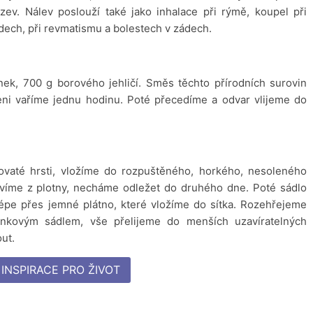
zev. Nálev poslouží také jako inhalace při rýmě, koupel při
ech, při revmatismu a bolestech v zádech.
nek, 700 g borového jehličí. Směs těchto přírodních surovin
eni vaříme jednu hodinu. Poté přecedíme a odvar vlijeme do
vaté hrsti, vložíme do rozpuštěného, horkého, nesoleného
víme z plotny, necháme odležet do druhého dne. Poté sádlo
lépe přes jemné plátno, které vložíme do sítka. Rozehřejeme
nkovým sádlem, vše přelijeme do menších uzavíratelných
ut.
 INSPIRACE PRO ŽIVOT