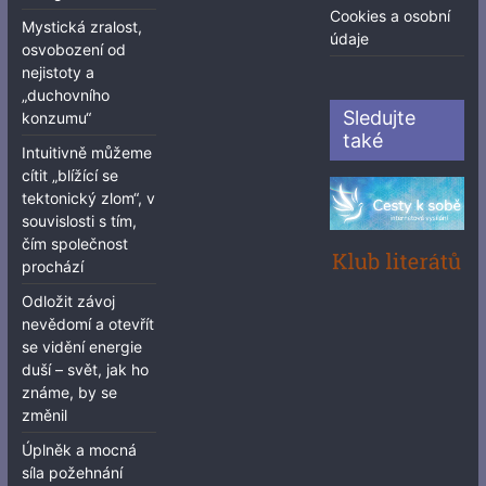
Cookies a osobní
Mystická zralost,
údaje
osvobození od
nejistoty a
„duchovního
Sledujte
konzumu“
také
Intuitivně můžeme
cítit „blížící se
tektonický zlom“, v
souvislosti s tím,
čím společnost
prochází
Odložit závoj
nevědomí a otevřít
se vidění energie
duší – svět, jak ho
známe, by se
změnil
Úplněk a mocná
síla požehnání