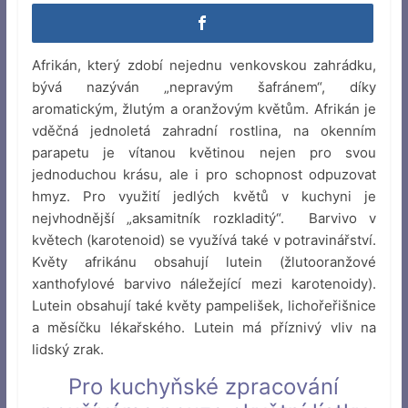
Afrikán, který zdobí nejednu venkovskou zahrádku,
bývá nazýván „nepravým šafránem“, díky
aromatickým, žlutým a oranžovým květům. Afrikán je
vděčná jednoletá zahradní rostlina, na okenním
parapetu je vítanou květinou nejen pro svou
jednoduchou krásu, ale i pro schopnost odpuzovat
hmyz. Pro využití jedlých květů v kuchyni je
nejvhodnější „aksamitník rozkladitý“. Barvivo v
květech (karotenoid) se využívá také v potravinářství.
Květy afrikánu obsahují lutein (žlutooranžové
xanthofylové barvivo náležející mezi karotenoidy).
Lutein obsahují také květy pampelišek, lichořeřišnice
a měsíčku lékařského. Lutein má příznivý vliv na
lidský zrak.
Pro kuchyňské zpracování