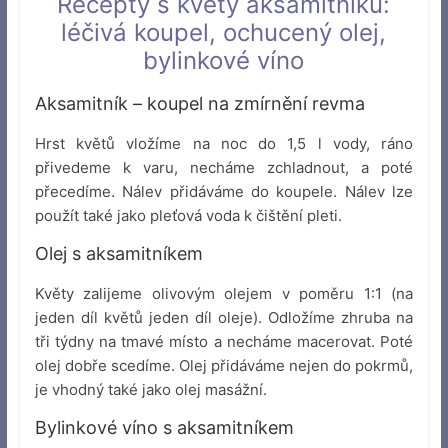
Recepty s květy aksamitníku:
léčivá koupel, ochucený olej,
bylinkové víno
Aksamitník – koupel na zmírnění revma
Hrst květů vložíme na noc do 1,5 l vody, ráno
přivedeme k varu, necháme zchladnout, a poté
přecedíme. Nálev přidáváme do koupele. Nálev lze
použít také jako pleťová voda k čištění pleti.
Olej s aksamitníkem
Květy zalijeme olivovým olejem v poměru 1:1 (na
jeden díl květů jeden díl oleje). Odložíme zhruba na
tři týdny na tmavé místo a necháme macerovat. Poté
olej dobře scedíme. Olej přidáváme nejen do pokrmů,
je vhodný také jako olej masážní.
Bylinkové víno s aksamitníkem