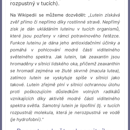
rozpustný v tucích).
Na Wikipedii se můžeme dozvědět:
„Lutein získává
zvěř přímo či nepřímo díky rostlinné stravě. Nepřímý
zisk je dán ukládáním luteinu v tucích organismů,
které jsou pozřeny v rámci potravinového řetězce.
Funkce luteinu je dána jeho antioxidačními účinky a
pomáhá v pohlcování modré části viditelného
světelného spektra. Jak lutein, tak zeaxantin jsou
hromaděny v sítnici lidského oka, přičemž zeaxanthin
se hromadí zejména ve žluté skvrně (macula lutea),
zatímco lutein se vyskytuje spíše v sítnici jako
takové. Lutein zřejmě plní v sítnici ochrannou úlohu
proti poškozujícím důsledkům volných radikálů
vznikajících díky aktivitě modré části viditelného
spektra světla. Samotný lutein je lipofilní (tj. v tucích
rozpustná) molekula, která je nerozpustná ve vodě
(je hydrofobní).“