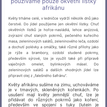
používáme pouze okvětní lístky
afrikánu
Květy trháme celé, v ledničce vydrží několik dnů jako
čerstvé. Do jídel použijeme jen okvětní lístky. Chuť
okvětních lístků je hořce-nasládlá, lehce anýzová,
zvýrazní chuť slaných pokrmů, pečeného kuřecího
masa, zeleninových salátů, zeleninového leča, ozdobí
a dochutí polévky a omáčky, také různé přílohy jako
je rýže a brambory, ozdobí studené pokrmy,
především sýrové, lze je využít také při přípravě
vaječných omelet, bylinkových másel. Do
zeleninových salátů a dalších vhodných jídel lze
připravit olej z „falešného šafránu“.
Květy afrikánu sušíme na zimu, uchováváme
je v tmavých, skleněných kořenkách. Po
usušení mají květy jemnější chuť, lze je
přidávat do různých pokrmů jako koření,
především ve spojení s tuky (lutein je