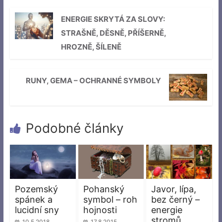
ENERGIE SKRYTÁ ZA SLOVY:
STRAŠNĚ, DĚSNĚ, PŘÍŠERNĚ,
HROZNĚ, ŠÍLENĚ
RUNY, GEMA – OCHRANNÉ SYMBOLY
Podobné články
Pozemský
Pohanský
Javor, lípa,
spánek a
symbol – roh
bez černý –
lucidní sny
hojnosti
energie
stromů
10.5.2018
17.8.2015