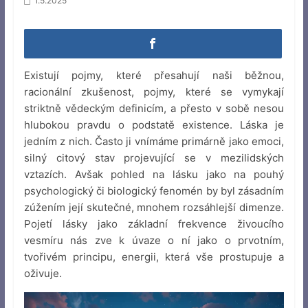
1.5.2025
Existují pojmy, které přesahují naši běžnou,
racionální zkušenost, pojmy, které se vymykají
striktně vědeckým definicím, a přesto v sobě nesou
hlubokou pravdu o podstatě existence. Láska je
jedním z nich. Často ji vnímáme primárně jako emoci,
silný citový stav projevující se v mezilidských
vztazích. Avšak pohled na lásku jako na pouhý
psychologický či biologický fenomén by byl zásadním
zúžením její skutečné, mnohem rozsáhlejší dimenze.
Pojetí lásky jako základní frekvence živoucího
vesmíru nás zve k úvaze o ní jako o prvotním,
tvořivém principu, energii, která vše prostupuje a
oživuje.