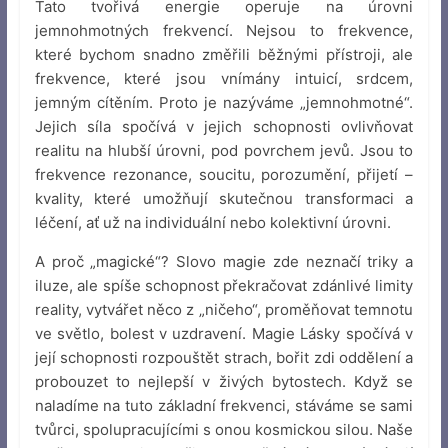
Tato tvořivá energie operuje na úrovni
jemnohmotných frekvencí. Nejsou to frekvence,
které bychom snadno změřili běžnými přístroji, ale
frekvence, které jsou vnímány intuicí, srdcem,
jemným cítěním. Proto je nazýváme „jemnohmotné“.
Jejich síla spočívá v jejich schopnosti ovlivňovat
realitu na hlubší úrovni, pod povrchem jevů. Jsou to
frekvence rezonance, soucitu, porozumění, přijetí –
kvality, které umožňují skutečnou transformaci a
léčení, ať už na individuální nebo kolektivní úrovni.
A proč „magické“? Slovo magie zde neznačí triky a
iluze, ale spíše schopnost překračovat zdánlivé limity
reality, vytvářet něco z „ničeho“, proměňovat temnotu
ve světlo, bolest v uzdravení. Magie Lásky spočívá v
její schopnosti rozpouštět strach, bořit zdi oddělení a
probouzet to nejlepší v živých bytostech. Když se
naladíme na tuto základní frekvenci, stáváme se sami
tvůrci, spolupracujícími s onou kosmickou silou. Naše