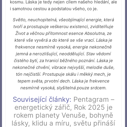
kosmu. Láska je tedy nejen cílem našeho hledání, ale
i samotnou cestou a podstatou všeho, co je.
Světlo, neuchopitelná, všeobjímající energie, která
tvoří a prostupuje veškerou existenci, zviditelňuje
Život a věčnou přítomnost esence Absolutna, ze
které vše vyvěrá a do které se vše vrací. Láska je
frekvence nesmírně vysoká, energie nekonečně
jemná a nerozlišující, neoddělující. Stav vědomí
čistého bytí, za hranicí běžného poznání. Láska je
nekonečné chvění, vibrace nejvyšší, melodie duše,
tón nejčistší. Prostupuje skálu i měkký mech, je
tepem světa, prvotní dech. Láska je frekvence
nesmírně vysoká, slyšitelná pouze srdcem.
Související články:
Pentagram –
energetický zářič
,
Rok 2025 je
rokem planety Venuše, bohyně
lásky, klidu a míru, světu přináší