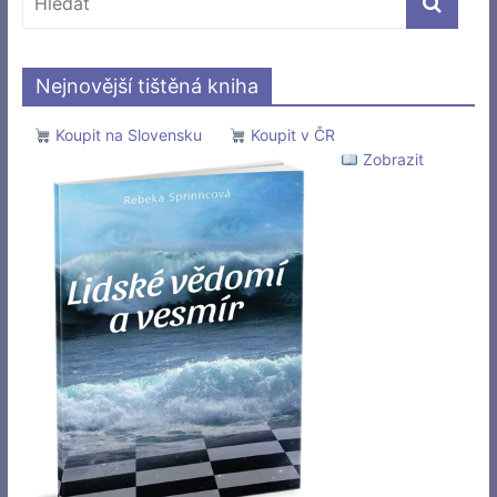
Nejnovější tištěná kniha
Koupit na Slovensku
Koupit v ČR
Zobrazit