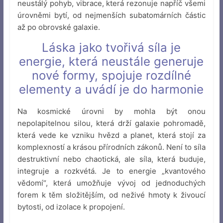
neustálý pohyb, vibrace, která rezonuje napříč všemi
úrovněmi bytí, od nejmenších subatomárních částic
až po obrovské galaxie.
Láska jako tvořivá síla je
energie, která neustále generuje
nové formy, spojuje rozdílné
elementy a uvádí je do harmonie
Na kosmické úrovni by mohla být onou
nepolapitelnou silou, která drží galaxie pohromadě,
která vede ke vzniku hvězd a planet, která stojí za
komplexností a krásou přírodních zákonů. Není to síla
destruktivní nebo chaotická, ale síla, která buduje,
integruje a rozkvétá. Je to energie „kvantového
vědomí“, která umožňuje vývoj od jednoduchých
forem k těm složitějším, od neživé hmoty k živoucí
bytosti, od izolace k propojení.