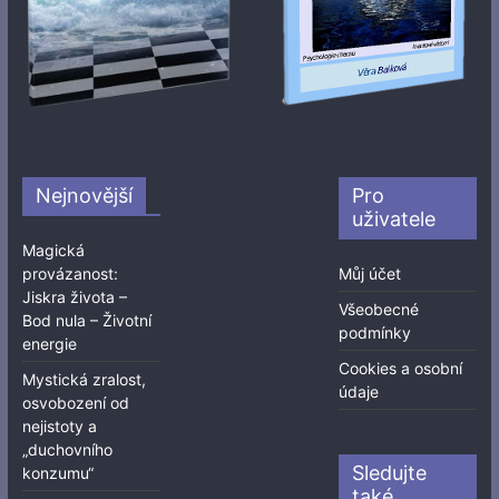
Nejnovější
Pro
uživatele
Magická
provázanost:
Můj účet
Jiskra života –
Všeobecné
Bod nula – Životní
podmínky
energie
Cookies a osobní
Mystická zralost,
údaje
osvobození od
nejistoty a
„duchovního
Sledujte
konzumu“
také