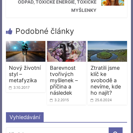
ODPAD, TOXICKÉ ENERGIE, TOXICKÉ
MYŠLENKY
Podobné články
Nový životní
Barevnost
Ztratili jsme
styl –
tvořivých
klíč ke
metafyzika
myšlenek –
svobodě a
příčina a
nevíme, kde
3.10.2017
následek
ho najít?
3.2.2015
25.6.2024
Vyhledávání