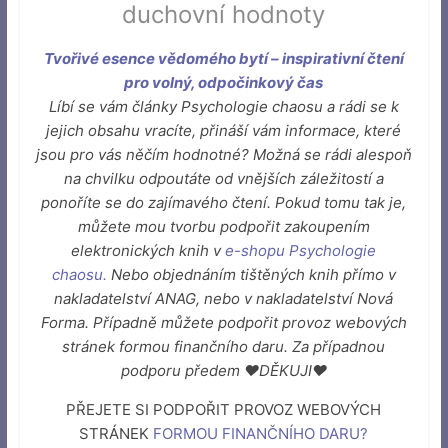
duchovní hodnoty
Tvořivé esence vědomého bytí – inspirativní čtení
pro volný, odpočinkový čas
Líbí se vám články Psychologie chaosu a rádi se k
jejich obsahu vracíte, přináší vám informace, které
jsou pro vás něčím hodnotné? Možná se rádi alespoň
na chvilku odpoutáte od vnějších záležitostí a
ponoříte se do zajímavého čtení. Pokud tomu tak je,
můžete mou tvorbu podpořit zakoupením
elektronických knih v
e-shopu Psychologie
chaosu
.
Nebo objednáním tištěných knih přímo v
nakladatelství ANAG, nebo v nakladatelství Nová
Forma. Případně můžete podpořit provoz webových
stránek formou finančního daru. Za případnou
podporu předem ♥DĚKUJI♥
PŘEJETE SI PODPOŘIT PROVOZ WEBOVÝCH
STRÁNEK
FORMOU FINANČNÍHO DARU
?