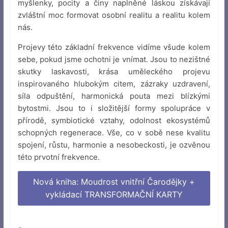
myšlenky, pocity a činy naplněné láskou získávají
zvláštní moc formovat osobní realitu a realitu kolem
nás.
Projevy této základní frekvence vidíme všude kolem
sebe, pokud jsme ochotni je vnímat. Jsou to nezištné
skutky laskavosti, krása uměleckého projevu
inspirovaného hlubokým citem, zázraky uzdravení,
síla odpuštění, harmonická pouta mezi blízkými
bytostmi. Jsou to i složitější formy spolupráce v
přírodě, symbiotické vztahy, odolnost ekosystémů
schopných regenerace. Vše, co v sobě nese kvalitu
spojení, růstu, harmonie a nesobeckosti, je ozvěnou
této prvotní frekvence.
Nová kniha: Moudrost vnitřní Čarodějky +
vykládací TRANSFORMAČNÍ KARTY