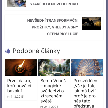
STARÉHO A NOVÉHO ROKU
NEVŠEDNÍ TRANSFORMAČNÍ
PROŽITKY, VHLEDY A SNY
ČTENÁŘKY LUCIE
Podobné články
První čakra,
Sen o Venuši
Přesvědčení
kořenová či
– magické
„Vše je tak,
bazální
svědectví o
jak má být“ –
ztraceném
proč je pro
11.3.2015
světě
nás tato
představa
24.4.2025