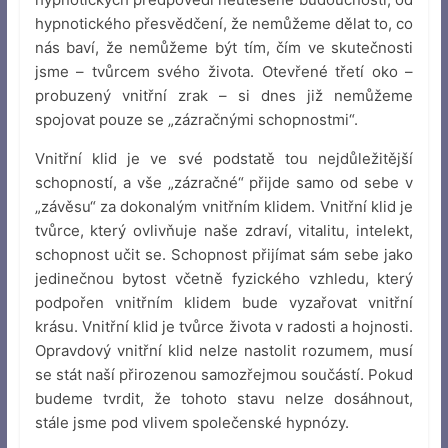
hypnotického přesvědčení, že nemůžeme dělat to, co
nás baví, že nemůžeme být tím, čím ve skutečnosti
jsme – tvůrcem svého života. Otevřené třetí oko –
probuzený vnitřní zrak – si dnes již nemůžeme
spojovat pouze se „zázračnými schopnostmi“.
Vnitřní klid je ve své podstatě tou nejdůležitější
schopností, a vše „zázračné“ přijde samo od sebe v
„závěsu“ za dokonalým vnitřním klidem. Vnitřní klid je
tvůrce, který ovlivňuje naše zdraví, vitalitu, intelekt,
schopnost učit se. Schopnost přijímat sám sebe jako
jedinečnou bytost včetně fyzického vzhledu, který
podpořen vnitřním klidem bude vyzařovat vnitřní
krásu. Vnitřní klid je tvůrce života v radosti a hojnosti.
Opravdový vnitřní klid nelze nastolit rozumem, musí
se stát naší přirozenou samozřejmou součástí. Pokud
budeme tvrdit, že tohoto stavu nelze dosáhnout,
stále jsme pod vlivem společenské hypnózy.