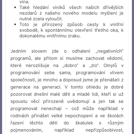
vina.
Také hledání viníků všech našich dřívějších
nezdarů z našeho nového modelu myšlení je
nutné zcela vyloučit.
Toto je přirozený způsob cesty k vnitřní
svobodě, k spontánnímu otevření třetího oka, k
dokonalému vnitřnímu zraku.
Jedním slovem jde o odhalení „negativních“
programů, ale přitom si musíme zachovat vědomí,
které nerozlišuje na „dobro“ a „zlo“. Omylů v
programování sebe sama, programování vlivem
společnosti, je mnoho a doposud jsme je přenášeli z
generace na generaci. V tomto ohledu je dobré
pozorovat dnešní malé děti a mladé lidi, kteří si už
spoustu věcí přirozeně uvědomují a jen tak se
programovat nenechají – což může například v
rodinách přinášet velké nepochopení a ve školách
řazení těchto dětí do škatulek s různým
pojmenováním, například nepřizpůsobivost,