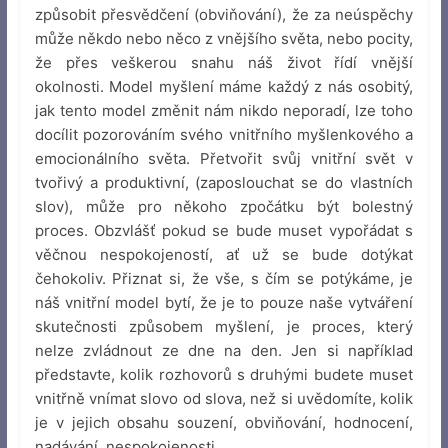
způsobit přesvědčení (obviňování), že za neúspěchy
může někdo nebo něco z vnějšího světa, nebo pocity,
že přes veškerou snahu náš život řídí vnější
okolnosti. Model myšlení máme každý z nás osobitý,
jak tento model změnit nám nikdo neporadí, lze toho
docílit pozorováním svého vnitřního myšlenkového a
emocionálního světa. Přetvořit svůj vnitřní svět v
tvořivý a produktivní, (zaposlouchat se do vlastních
slov), může pro někoho zpočátku být bolestný
proces. Obzvlášť pokud se bude muset vypořádat s
věčnou nespokojeností, ať už se bude dotýkat
čehokoliv. Přiznat si, že vše, s čím se potýkáme, je
náš vnitřní model bytí, že je to pouze naše vytváření
skutečnosti způsobem myšlení, je proces, který
nelze zvládnout ze dne na den. Jen si například
představte, kolik rozhovorů s druhými budete muset
vnitřně vnímat slovo od slova, než si uvědomíte, kolik
je v jejich obsahu souzení, obviňování, hodnocení,
nadávání, nespokojenosti.