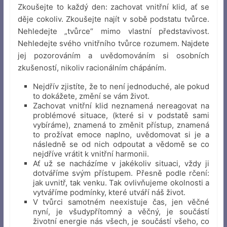
Zkoušejte to každý den: zachovat vnitřní klid, ať se
děje cokoliv. Zkoušejte najít v sobě podstatu tvůrce.
Nehledejte „tvůrce“ mimo vlastní představivost.
Nehledejte svého vnitřního tvůrce rozumem. Najdete
jej pozorováním a uvědomováním si osobních
zkušeností, nikoliv racionálním chápáním.
Nejdřív zjistíte, že to není jednoduché, ale pokud
to dokážete, změní se vám život.
Zachovat vnitřní klid neznamená nereagovat na
problémové situace, (které si v podstatě sami
vybíráme), znamená to změnit přístup, znamená
to prožívat emoce naplno, uvědomovat si je a
následně se od nich odpoutat a vědomě se co
nejdříve vrátit k vnitřní harmonii.
Ať už se nacházíme v jakékoliv situaci, vždy ji
dotváříme svým přístupem. Přesně podle rčení:
jak uvnitř, tak venku. Tak ovlivňujeme okolnosti a
vytváříme podmínky, které utváří náš život.
V tvůrci samotném neexistuje čas, jen věčné
nyní, je všudypřítomný a věčný, je součástí
životní energie nás všech, je součástí všeho, co