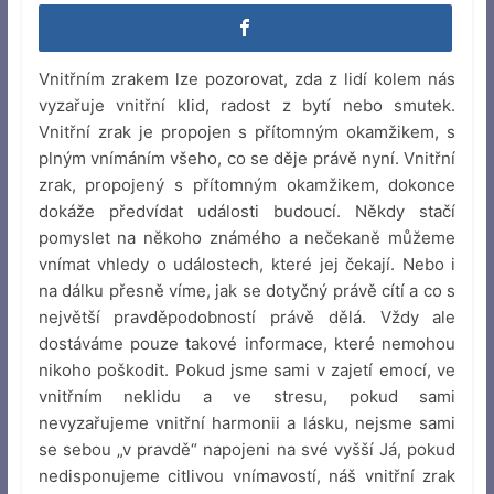
Vnitřním zrakem lze pozorovat, zda z lidí kolem nás
vyzařuje vnitřní klid, radost z bytí nebo smutek.
Vnitřní zrak je propojen s přítomným okamžikem, s
plným vnímáním všeho, co se děje právě nyní. Vnitřní
zrak, propojený s přítomným okamžikem, dokonce
dokáže předvídat události budoucí. Někdy stačí
pomyslet na někoho známého a nečekaně můžeme
vnímat vhledy o událostech, které jej čekají. Nebo i
na dálku přesně víme, jak se dotyčný právě cítí a co s
největší pravděpodobností právě dělá. Vždy ale
dostáváme pouze takové informace, které nemohou
nikoho poškodit. Pokud jsme sami v zajetí emocí, ve
vnitřním neklidu a ve stresu, pokud sami
nevyzařujeme vnitřní harmonii a lásku, nejsme sami
se sebou „v pravdě“ napojeni na své vyšší Já, pokud
nedisponujeme citlivou vnímavostí, náš vnitřní zrak