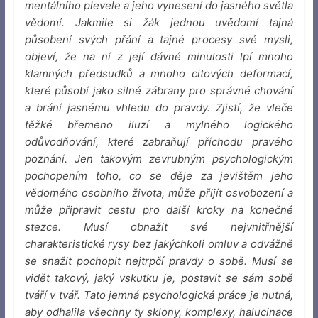
mentálního plevele a jeho vynesení do jasného světla
vědomí.
Jakmile si žák jednou uvědomí tajná
působení svých přání a tajné procesy své mysli,
objeví, že na ní z její dávné minulosti lpí mnoho
klamných předsudků a mnoho citových deformací,
které působí jako silné zábrany pro správné chování
a brání jasnému vhledu do pravdy. Zjistí, že vleče
těžké břemeno iluzí a mylného logického
odůvodňování, které zabraňují příchodu pravého
poznání. Jen takovým zevrubným psychologickým
pochopením toho, co se děje za jevištěm jeho
vědomého
osobního života, může přijít osvobození a
může připravit cestu pro další kroky na konečné
stezce. Musí obnažit své nejvnitřnější
charakteristické rysy bez jakýchkoli omluv a odvážně
se snažit pochopit nejtrpčí pravdy o sobě. Musí se
vidět takový, jaký vskutku je, postavit se sám sobě
tváří v tvář. Tato jemná psychologická práce je nutná,
aby odhalila všechny ty sklony, komplexy, halucinace