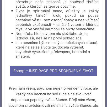
přesahuje naše chápání, je součástí dalších
světů, o kterých se teprve dozvíme.
Život je spirituální tanec, důležitý je každý
jednotlivý taneční krok, pokud se pouze
necháme vést – bez osobní snahy a bez vnímání
osobních zkušeností – tančit životem s klidnou
myslí a ve vnitřní harmonii se nikdy nenaučíme.
Není třeba hledat v tom nic složitého. Je to
jednodušší, než se na první pohled zdá.
Jen nesmíme být z nemilých nečekaných situací,
které nelze ze života tak docela vytěsnit,
zbytečně vystrašení, překvapení, bezradní a
zmatení.
Eshop – INSPIRACE PRO SPOKOJENÝ ŽIVOT
Přeji nám všem, abychom nejen první den v roce, ale
každý den nechali na své ruce a na svou tvář
dopadnout paprsky světla Slunce. Přeji nám všem,
abychom si uvědomovali nejen sílu světla Slunce, ale