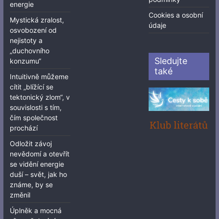
energie
Cookies a osobní
Mystická zralost,
údaje
osvobození od
nejistoty a
„duchovního
Sledujte
konzumu“
také
Intuitivně můžeme
cítit „blížící se
tektonický zlom“, v
souvislosti s tím,
čím společnost
prochází
Odložit závoj
nevědomí a otevřít
se vidění energie
duší – svět, jak ho
známe, by se
změnil
Úplněk a mocná