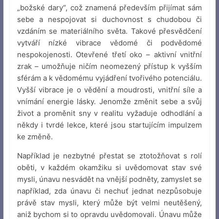
„božské dary“, což znamená především přijímat sám
sebe a nespojovat si duchovnost s chudobou či
vzdáním se materiálního světa. Takové přesvědčení
vytváří nízké vibrace vědomé či podvědomé
nespokojenosti. Otevřené třetí oko – aktivní vnitřní
zrak – umožňuje ničím neomezený přístup k vyšším
sférám a k vědomému vyjádření tvořivého potenciálu.
Vyšší vibrace je o vědění a moudrosti, vnitřní síle a
vnímání energie lásky. Jenomže změnit sebe a svůj
život a proměnit sny v realitu vyžaduje odhodlání a
někdy i tvrdé lekce, které jsou startujícím impulzem
ke změně.
Například je nezbytné přestat se ztotožňovat s rolí
oběti, v každém okamžiku si uvědomovat stav své
mysli, únavu nesvádět na vnější podněty, zamyslet se
například, zda únavu či nechuť jednat nezpůsobuje
právě stav mysli, který může být velmi neutěšený,
aniž bychom si to opravdu uvědomovali. Únavu může