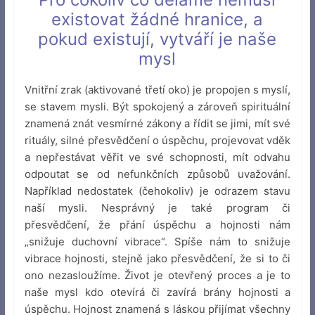
existovat žádné hranice, a
pokud existují, vytváří je naše
mysl
Vnitřní zrak (aktivované třetí oko) je propojen s myslí,
se stavem mysli. Být spokojený a zároveň spirituální
znamená znát vesmírné zákony a řídit se jimi, mít své
rituály, silné přesvědčení o úspěchu, projevovat vděk
a nepřestávat věřit ve své schopnosti, mít odvahu
odpoutat se od nefunkčních způsobů uvažování.
Například nedostatek (čehokoliv) je odrazem stavu
naší mysli. Nesprávný je také program či
přesvědčení, že přání úspěchu a hojnosti nám
„snižuje duchovní vibrace“. Spíše nám to snižuje
vibrace hojnosti, stejně jako přesvědčení, že si to či
ono nezasloužíme. Život je otevřený proces a je to
naše mysl kdo otevírá či zavírá brány hojnosti a
úspěchu. Hojnost znamená s láskou přijímat všechny