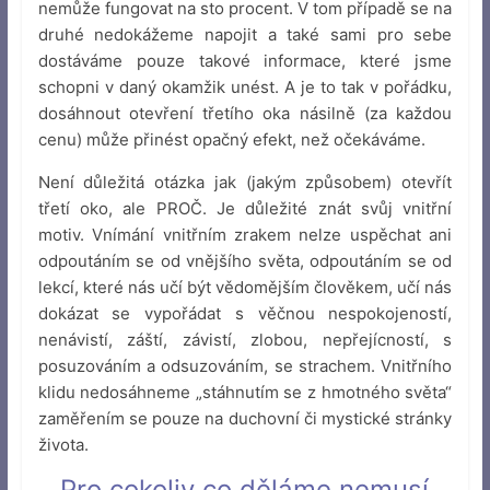
nemůže fungovat na sto procent. V tom případě se na
druhé nedokážeme napojit a také sami pro sebe
dostáváme pouze takové informace, které jsme
schopni v daný okamžik unést. A je to tak v pořádku,
dosáhnout otevření třetího oka násilně (za každou
cenu) může přinést opačný efekt, než očekáváme.
Není důležitá otázka jak (jakým způsobem) otevřít
třetí oko, ale PROČ. Je důležité znát svůj vnitřní
motiv. Vnímání vnitřním zrakem nelze uspěchat ani
odpoutáním se od vnějšího světa, odpoutáním se od
lekcí, které nás učí být vědomějším člověkem, učí nás
dokázat se vypořádat s věčnou nespokojeností,
nenávistí, záští, závistí, zlobou, nepřejícností, s
posuzováním a odsuzováním, se strachem. Vnitřního
klidu nedosáhneme „stáhnutím se z hmotného světa“
zaměřením se pouze na duchovní či mystické stránky
života.
Pro cokoliv co děláme nemusí