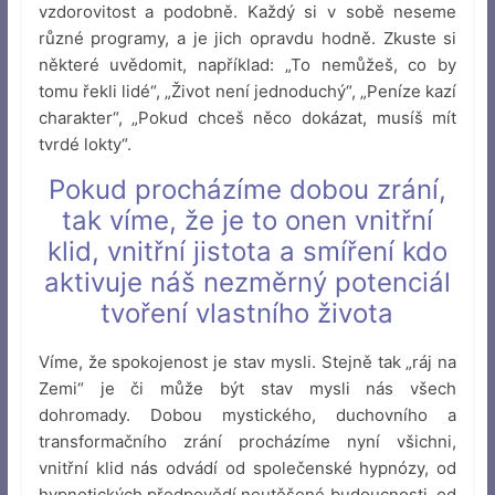
vzdorovitost a podobně. Každý si v sobě neseme
různé programy, a je jich opravdu hodně. Zkuste si
některé uvědomit, například: „To nemůžeš, co by
tomu řekli lidé“, „Život není jednoduchý“, „Peníze kazí
charakter“, „Pokud chceš něco dokázat, musíš mít
tvrdé lokty“.
Pokud procházíme dobou zrání,
tak víme, že je to onen vnitřní
klid, vnitřní jistota a smíření kdo
aktivuje náš nezměrný potenciál
tvoření vlastního života
Víme, že spokojenost je stav mysli. Stejně tak „ráj na
Zemi“ je či může být stav mysli nás všech
dohromady. Dobou mystického, duchovního a
transformačního zrání procházíme nyní všichni,
vnitřní klid nás odvádí od společenské hypnózy, od
hypnotických předpovědí neutěšené budoucnosti, od