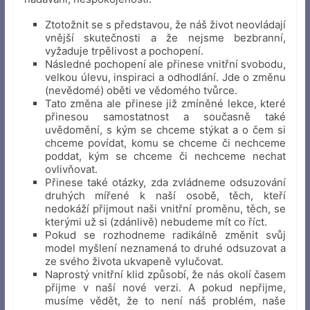
Ztotožnit se s představou, že náš život neovládají
vnější skutečnosti a že nejsme bezbranní,
vyžaduje trpělivost a pochopení.
Následné pochopení ale přinese vnitřní svobodu,
velkou úlevu, inspiraci a odhodlání. Jde o změnu
(nevědomé) oběti ve vědomého tvůrce.
Tato změna ale přinese již zmíněné lekce, které
přinesou samostatnost a současně také
uvědomění, s kým se chceme stýkat a o čem si
chceme povídat, komu se chceme či nechceme
poddat, kým se chceme či nechceme nechat
ovlivňovat.
Přinese také otázky, zda zvládneme odsuzování
druhých mířené k naší osobě, těch, kteří
nedokáží přijmout naši vnitřní proměnu, těch, se
kterými už si (zdánlivě) nebudeme mít co říct.
Pokud se rozhodneme radikálně změnit svůj
model myšlení neznamená to druhé odsuzovat a
ze svého života ukvapeně vylučovat.
Naprostý vnitřní klid způsobí, že nás okolí časem
přijme v naší nové verzi. A pokud nepřijme,
musíme vědět, že to není náš problém, naše