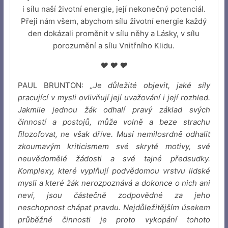
i sílu naší životní energie, její nekonečný potenciál.
Přeji nám všem, abychom sílu životní energie každý
den dokázali proměnit v sílu něhy a Lásky, v sílu
porozumění a sílu Vnitřního Klidu.
♥ ♥ ♥
PAUL BRUNTON:
„Je důležité objevit, jaké síly
pracující v mysli ovlivňují její uvažování i její rozhled.
Jakmile jednou žák odhalí pravý základ svých
činností a postojů, může volně a beze strachu
filozofovat, ne však dříve. Musí nemilosrdně odhalit
zkoumavým kriticismem své skryté motivy, své
neuvědomělé žádosti a své tajné předsudky.
Komplexy, které vyplňují podvědomou vrstvu lidské
mysli a které žák nerozpoznává a dokonce o nich ani
neví, jsou částečně zodpovědné za jeho
neschopnost chápat pravdu. Nejdůležitějším úsekem
průběžné činnosti je proto vykopání tohoto