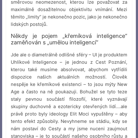
směrovou neomezenost, kterou lze považovat za
maximálně dosažitelnou objektivitu vnímání. Mezi
těmito „limity“ je nekonečno pozic, jako je nekonečno
lidských postojů.
Někdy je pojem „křemíková inteligence“
zaměňován s „umělou inteligencí“
Jde ale o diametrálně odlišné sféry – UI je produktem
Uhlíkové Inteligence – je jednou z Cest Poznání,
kterou také musíme absolvovat, abychom vytřídili
dispozice našich aktuálních možností. Člověk
nespěje ke křemíkové existenci – to jsou mýty New
Age a často na ně poukazuji. Bohužel se tyto teze
staly pevnou součástí filozofií, které vyznávají
skupiny duchovně a ezotericky otevřených lidí….ale
právě proto byly ideology Elit Moci vypuštěny – aby
tento efekt způsobily. Nevyhneme se stádiu, kdy se
nám postaví do Cesty a my jsme nuceni zaujmout
stanoviska – je to součástí našeho osobního růstu a