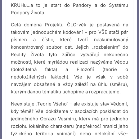
KRUHu…a to je start do Pandory a do Systému
Podpory Života.
Celá doména Projektu ČLO-věk je postavená na
takovém jednoduchém kódování – pro VŠE stačí pár
písmen a číslic, které tvoří naakumulovaný
koncentrovaný soubor dat. Jejich „rozbalením“ do
Reality Života tyto zářiče vytvářejí nekonečno
možností, které myriádou realizací nazýváme Vědou
(doložitelná fakta) a Filozofií (teorie o
nedoložitelných faktech). Vše je však v sobě
navzájem obsažené a vždy záleží na úhlu (směru),
kterým danou tématiku uchopíme a rozpracujeme.
Neexistuje „Teorie Všeho“ – ale existuje stav Vědomí,
kdy téměř Vše dokážeme v asociacích poskládat do
jedinečného Obrazu Vesmíru, který má pro jednoho
rozlohu lokálního charakteru (nepřekročí hranici jeho
fyzického teritoria vnímání) nebo nelokální vše-