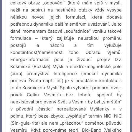
celkový obraz „odpovědí“ (které mám spíš v mysli,
nežli na papíru) na nastíněné otázky vždy vysype
nějakou novou jejich formulaci, která dodává
potřebnou dynamiku dalším směrům uvažování. Je to
dané momentem časové „souřadnice“ vzniku takové
formulace – který zajišťuje neustálou proměnu
postojů a názorů a tím vylučuje
konstantnost/neměnnost toho Obrazu Vjemů.
Energo-informační pole je živoucí projev tzv.
Kosmické (Božské) Mysli a elektro-magnetické pole
(aura) přemýšlivé Inteligence (emoční dynamika
projevu Života např. lidí) je v neustálém kontaktu s
touto Kosmickou Myslí. Spolu vytvářejí primární dvoj-
prvek Celku Vesmíru….bez tohoto spojení by
neexistoval projevený Svět a Vesmír by byl „smrštěn“
v původní „částici“ nerealizované Myšlenky = v
pojmu, který beze-zbytku „vyplňuje“ termín NIC. NIC
(Sin-gula-rita) ale není „prázdnou“ doménou původu
Vesmíru. Když porovnáme teorii Big-Bang (Velkého