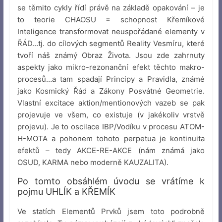
se těmito cykly řídí právě na základě opakování – je
to teorie CHAOSU = schopnost Křemíkové
Inteligence transformovat neuspořádané elementy v
ŘÁD…tj. do cílových segmentů Reality Vesmíru, které
tvoří náš známý Obraz Života. Jsou zde zahrnuty
aspekty jako mikro-rezonanční efekt těchto makro-
procesů…a tam spadají Principy a Pravidla, známé
jako Kosmický Řád a Zákony Posvátné Geometrie.
Vlastní excitace aktion/mentionových vazeb se pak
projevuje ve všem, co existuje (v jakékoliv vrstvě
projevu). Je to oscilace IBP/Vodíku v procesu ATOM-
H-MOTA a pohonem tohoto perpetua je kontinuita
efektů – tedy AKCE-RE-AKCE (nám známá jako
OSUD, KARMA nebo moderně KAUZALITA).
Po tomto obsáhlém úvodu se vrátíme k
pojmu UHLÍK a KŘEMÍK
Ve statích Elementů Prvků jsem toto podrobně