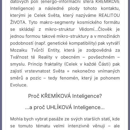
datových polí (energo-informační sféra KŘEMÍKOVÉ
Inteligence) a následné plody tohoto kontaktu,
kterými je Celek Světa, který nazýváme REALITOU
ŽIVOTA. Tyto makro-segmenty kosmického formátu
se skládají z mikro-struktur Vědomí…Člověk je
jednou formou takové mikro-struktury a v množinách
podobností (např. genetické kompatibility) pak vytváří
Mozaiku Tvůrčí Entity, která je zodpovědná za
Tvářnost té Reality v obecném – povšechném –
smyslu. Princip fraktality (Celek v každé Části) pak
zajistí vrstevnatost Světa = nekonečno vnímaných
směrů a pozic – tedy fenomén, který je pohonem
Evoluce.
Proč KŘEMÍKOVÁ Inteligence?
…a proč UHLÍKOVÁ Inteligence…
Mohla bych vybrat pasáže ze svých starších statí, kde
se tomuto tématu velmi intenzivně věnuji – ale