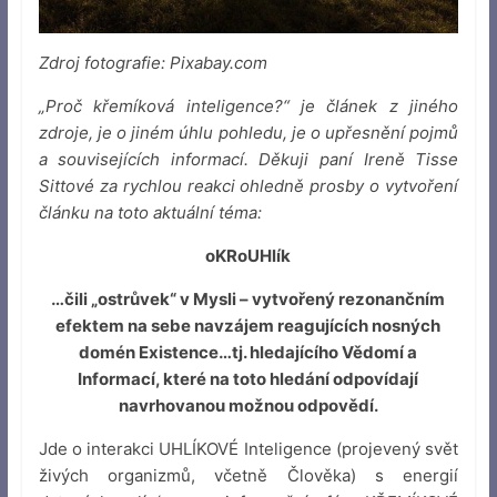
Zdroj fotografie: Pixabay.com
„Proč křemíková inteligence?“ je článek z jiného
zdroje, je o jiném úhlu pohledu, je o upřesnění pojmů
a souvisejících informací. Děkuji paní Ireně Tisse
Sittové za rychlou reakci ohledně prosby o vytvoření
článku na toto aktuální téma:
oKRoUHlík
…čili „ostrůvek“ v Mysli – vytvořený rezonančním
efektem na sebe navzájem reagujících nosných
domén Existence…tj. hledajícího Vědomí a
Informací, které na toto hledání odpovídají
navrhovanou možnou odpovědí.
Jde o interakci UHLÍKOVÉ Inteligence (projevený svět
živých organizmů, včetně Člověka) s energií