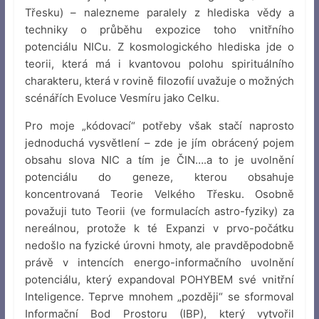
Třesku) – nalezneme paralely z hlediska vědy a
techniky o průběhu expozice toho vnitřního
potenciálu NICu. Z kosmologického hlediska jde o
teorii, která má i kvantovou polohu spirituálního
charakteru, která v rovině filozofií uvažuje o možných
scénářích Evoluce Vesmíru jako Celku.
Pro moje „kódovací“ potřeby však stačí naprosto
jednoduchá vysvětlení – zde je jím obrácený pojem
obsahu slova NIC a tím je ČIN….a to je uvolnění
potenciálu do geneze, kterou obsahuje
koncentrovaná Teorie Velkého Třesku. Osobně
považuji tuto Teorii (ve formulacích astro-fyziky) za
nereálnou, protože k té Expanzi v prvo-počátku
nedošlo na fyzické úrovni hmoty, ale pravděpodobně
právě v intencích energo-informačního uvolnění
potenciálu, který expandoval POHYBEM své vnitřní
Inteligence. Teprve mnohem „později“ se sformoval
Informační Bod Prostoru (IBP), který vytvořil