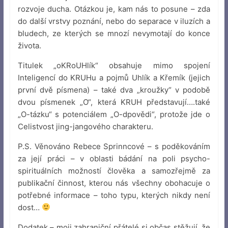
rozvoje ducha. Otázkou je, kam nás to posune – zda
do další vrstvy poznání, nebo do separace v iluzích a
bludech, ze kterých se mnozí nevymotají do konce
života.
Titulek „oKRoUHlík“ obsahuje mimo spojení
Inteligencí do KRUHu a pojmů Uhlík a Křemík (jejich
první dvě písmena) – také dva „kroužky“ v podobě
dvou písmenek „O“, která KRUH představují….také
„O-tázku“ s potenciálem „O-dpovědi“, protože jde o
Celistvost jing-jangového charakteru.
P.S. Věnováno Rebece Sprinncové – s poděkováním
za její práci – v oblasti bádání na poli psycho-
spirituálních možností člověka a samozřejmě za
publikační činnost, kterou nás všechny obohacuje o
potřebné informace – toho typu, kterých nikdy není
dost…
Dodatek – moji zahraniční přátelé si občas stěžují, že