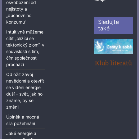
osvobození od
nejistoty a
„duchovního
Sledujte
konzumu“
také
Intuitivně můžeme
cítit „blížící se
tektonický zlom“, v
souvislosti s tím,
čím společnost
prochází
Odložit závoj
nevědomí a otevřít
se vidění energie
duší – svět, jak ho
známe, by se
změnil
Úplněk a mocná
síla požehnání
Jaké energie a