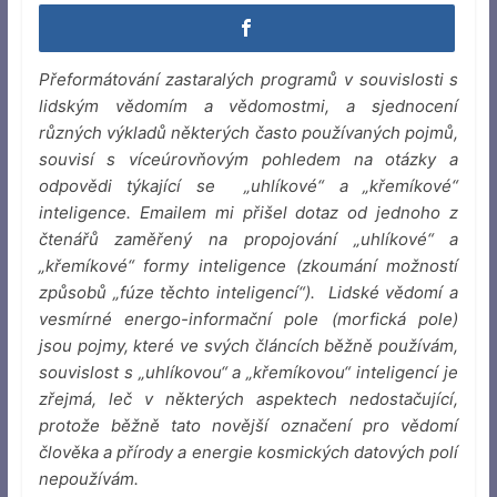
Přeformátování zastaralých programů v souvislosti s
lidským vědomím a vědomostmi, a sjednocení
různých výkladů některých často používaných pojmů,
souvisí s víceúrovňovým pohledem na otázky a
odpovědi týkající se „uhlíkové“ a „křemíkové“
inteligence. Emailem mi přišel dotaz od jednoho z
čtenářů zaměřený na propojování „uhlíkové“ a
„křemíkové“ formy inteligence (zkoumání možností
způsobů „fúze těchto inteligencí“). Lidské vědomí a
vesmírné energo-informační pole (morfická pole)
jsou pojmy, které ve svých článcích běžně používám,
souvislost s „uhlíkovou“ a „křemíkovou“ inteligencí je
zřejmá, leč v některých aspektech nedostačující,
protože běžně tato novější označení pro vědomí
člověka a přírody a energie kosmických datových polí
nepoužívám.