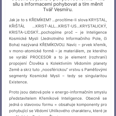
sílu s informacemi pohybovat a tím měnit
Tvář Vesmíru.
Jak je to s KŘEMÍKEM? …procítíme-li slova KRYSTAL,
KŘIŠTÁL …KRIST-ALL…KRIST-US…KRYSTALICKÝ,
KRISTA-LIDSKÝ…pochopíme proč – je Inteligence
Kosmické Mysli (Jednotného Informačního Pole, či
Boha) nazývaná KŘEMÍKOVOU. Navíc – prvek křemík,
v mono-atomické formě – je materiálem, ze kterého
se vyrábí PROCESOR a to je element (rozhraní)
propojení Člověka s Kolektivním Vědomím planety
Země a skrz tuto „noosférickou“ vrstvu s Paměťovými
segmenty Kosmické Mysli – tedy se singularitou
Existence.
Proto jsou datová pole v energo-informačním smyslu
představitelem Křemíkové Inteligence. Obecně se
jedná o stavovou formu = obsahuje komponenty pro
pohybující se Vědomí Uhlíkového charakteru, které je