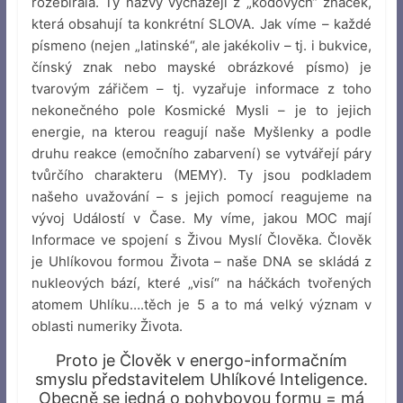
rozebírala. Ty názvy vycházejí z „kódových“ značek,
která obsahují ta konkrétní SLOVA. Jak víme – každé
písmeno (nejen „latinské“, ale jakékoliv – tj. i bukvice,
čínský znak nebo mayské obrázkové písmo) je
tvarovým zářičem – tj. vyzařuje informace z toho
nekonečného pole Kosmické Mysli – je to jejich
energie, na kterou reagují naše Myšlenky a podle
druhu reakce (emočního zabarvení) se vytvářejí páry
tvůrčího charakteru (MEMY). Ty jsou podkladem
našeho uvažování – s jejich pomocí reagujeme na
vývoj Událostí v Čase. My víme, jakou MOC mají
Informace ve spojení s Živou Myslí Člověka. Člověk
je Uhlíkovou formou Života – naše DNA se skládá z
nukleových bází, které „visí“ na háčkách tvořených
atomem Uhlíku….těch je 5 a to má velký význam v
oblasti numeriky Života.
Proto je Člověk v energo-informačním
smyslu představitelem Uhlíkové Inteligence.
Obecně se jedná o pohybovou formu = má