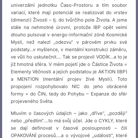
univerzální jednotku Časo-Prostoru a tím soubor
variací, které mají potenciál se realizovat do vrstev
(dimenzí) Živosti – tj. do tvůrčího pole Života. A jsme
stále na nehmotné úrovni, protože IBP opět velmi
dlouho pulsoval v energo-informační zóně Kosmické
Mysli, než nalezl „odezvu“ v párovém prvku své
podstaty…v myšlence, v mentální konstrukci záměru,
ve vůli ho uskutečnit…. Tak se projevil VODÍK…a to je
již hmotná sféra. V mém pojetí jde o Částice Života =
Elementy Věčnosti a jejich podstatou je AKTION (IBP)
a MENTION (mentální projev živé Mysli). Toto
propojení rozpohybovalo NIC do jeho obrácené
formy = do ČIN, tedy do Pohybu – Expanze do sfér
projeveného Světa.
Mluvím o časových údajích – jako „dříve“, „později“
nebo „předtím“….to má svůj účel. Jde o CYKLY, které
se dají definovat v časové posloupnosti – čili
OPAKOVÁNÍ procesů….a o vývojové „události“, které