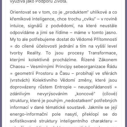
využívá jako Podporu Života.
Orientovat se v tom, co je „produktem“ uhlíkové a co
křemíkové inteligence, chce trochu „cviku“ – v rovině
intuice, signálů z podvědomí, na které neustále
odpovídáme a jimi se řídíme – máme v tomto jasno.
My to ale potřebujeme dostat do Vědomé Přítomnosti
= do cílené účelovosti jednání a tím na vyšší level
tvorby Reality. To jsou procesy Transformace,
kterými kolektivně procházíme. Řízené Zákonem
Chaosu – Vesmírnými Principy sebeorganizace Řádu
= geometrií Prostoru a Času – probíhají ve sférách
(vrstvách) Kolektivního Vědomí změny, které jsou
doprovázeny růstem Entropie – neuspořádanosti =
zdánlivým nevyrýsováním „koncové“ (cílové)
struktury, které je pouhým „nedostatkem“ potřebných
informací v dané tématické soustavě. Jakmile se její
energo-informační pole nasytí, překlopí se do
sofistikované struktury inteligentního charakteru –