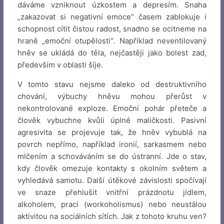
dáváme vzniknout úzkostem a depresím. Snaha
„zakazovat si negativní emoce“ časem zablokuje i
schopnost cítit čistou radost, snadno se ocitneme na
hraně „emoční otupělosti“. Například neventilovaný
hněv se ukládá do těla, nejčastěji jako bolest zad,
především v oblasti šíje.
V tomto stavu nejsme daleko od destruktivního
chování, výbuchy hněvu mohou přerůst v
nekontrolované exploze. Emoční pohár přeteče a
člověk vybuchne kvůli úplné maličkosti. Pasivní
agresivita se projevuje tak, že hněv vybublá na
povrch nepřímo, například ironií, sarkasmem nebo
mlčením a schováváním se do ústranní. Jde o stav,
kdy člověk omezuje kontakty s okolním světem a
vyhledává samotu. Další útěkové závislosti spočívají
ve snaze přehlušit vnitřní prázdnotu jídlem,
alkoholem, prací (workoholismus) nebo neustálou
aktivitou na sociálních sítích. Jak z tohoto kruhu ven?