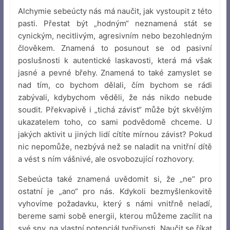
Alchymie sebeúcty nás má naučit, jak vystoupit z této
pasti. Přestat být „hodným“ neznamená stát se
cynickým, necitlivým, agresivním nebo bezohledným
člověkem. Znamená to posunout se od pasivní
poslušnosti k autentické laskavosti, která má však
jasné a pevné břehy. Znamená to také zamyslet se
nad tím, co bychom dělali, čím bychom se rádi
zabývali, kdybychom věděli, že nás nikdo nebude
soudit. Překvapivě i „tichá závist“ může být skvělým
ukazatelem toho, co sami podvědomě chceme. U
jakých aktivit u jiných lidí cítíte mírnou závist? Pokud
nic nepomůže, nezbývá než se naladit na vnitřní dítě
a vést s ním vášnivé, ale osvobozující rozhovory.
Sebeúcta také znamená uvědomit si, že „ne“ pro
ostatní je „ano“ pro nás. Kdykoli bezmyšlenkovitě
vyhovíme požadavku, který s námi vnitřně neladí,
bereme sami sobě energii, kterou můžeme zacílit na
své sny, na vlastní potenciál tvořivosti. Naučit se říkat