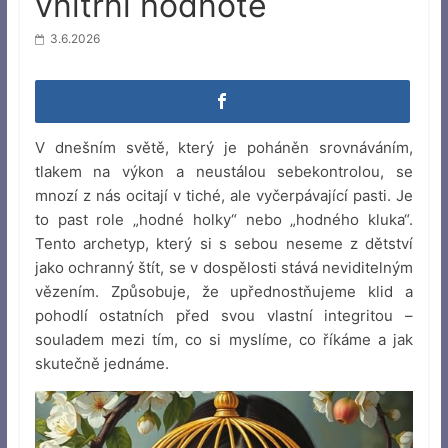
vnitřní hodnotě
3.6.2026
V dnešním světě, který je poháněn srovnáváním,
tlakem na výkon a neustálou sebekontrolou, se
mnozí z nás ocitají v tiché, ale vyčerpávající pasti. Je
to past role „hodné holky“ nebo „hodného kluka“.
Tento archetyp, který si s sebou neseme z dětství
jako ochranný štít, se v dospělosti stává neviditelným
vězením. Způsobuje, že upřednostňujeme klid a
pohodlí ostatních před svou vlastní integritou –
souladem mezi tím, co si myslíme, co říkáme a jak
skutečně jednáme.