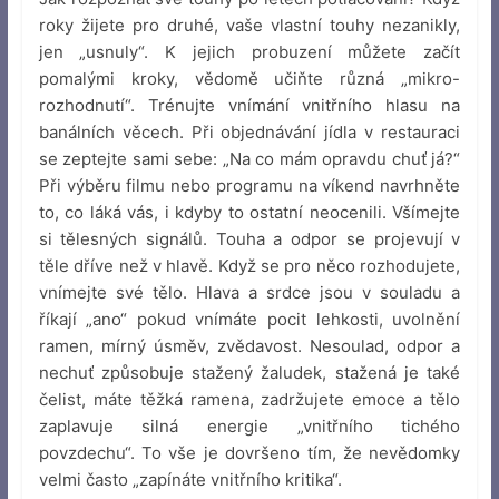
roky žijete pro druhé, vaše vlastní touhy nezanikly,
jen „usnuly“. K jejich probuzení můžete začít
pomalými kroky, vědomě učiňte různá „mikro-
rozhodnutí“. Trénujte vnímání vnitřního hlasu na
banálních věcech. Při objednávání jídla v restauraci
se zeptejte sami sebe: „Na co mám opravdu chuť já?“
Při výběru filmu nebo programu na víkend navrhněte
to, co láká vás, i kdyby to ostatní neocenili. Všímejte
si tělesných signálů. Touha a odpor se projevují v
těle dříve než v hlavě. Když se pro něco rozhodujete,
vnímejte své tělo. Hlava a srdce jsou v souladu a
říkají „ano“ pokud vnímáte pocit lehkosti, uvolnění
ramen, mírný úsměv, zvědavost. Nesoulad, odpor a
nechuť způsobuje stažený žaludek, stažená je také
čelist, máte těžká ramena, zadržujete emoce a tělo
zaplavuje silná energie „vnitřního tichého
povzdechu“. To vše je dovršeno tím, že nevědomky
velmi často „zapínáte vnitřního kritika“.