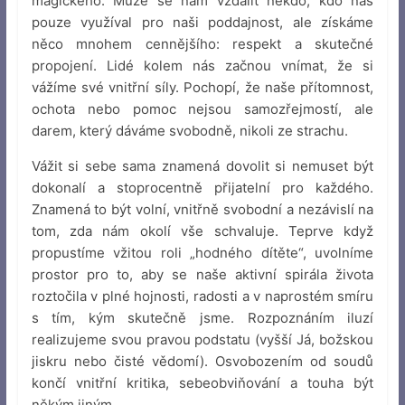
magického. Může se nám vzdálit někdo, kdo nás
pouze využíval pro naši poddajnost, ale získáme
něco mnohem cennějšího: respekt a skutečné
propojení. Lidé kolem nás začnou vnímat, že si
vážíme své vnitřní síly. Pochopí, že naše přítomnost,
ochota nebo pomoc nejsou samozřejmostí, ale
darem, který dáváme svobodně, nikoli ze strachu.
Vážit si sebe sama znamená dovolit si nemuset být
dokonalí a stoprocentně přijatelní pro každého.
Znamená to být volní, vnitřně svobodní a nezávislí na
tom, zda nám okolí vše schvaluje. Teprve když
propustíme vžitou roli „hodného dítěte“, uvolníme
prostor pro to, aby se naše aktivní spirála života
roztočila v plné hojnosti, radosti a v naprostém smíru
s tím, kým skutečně jsme. Rozpoznáním iluzí
realizujeme svou pravou podstatu (vyšší Já, božskou
jiskru nebo čisté vědomí). Osvobozením od soudů
končí vnitřní kritika, sebeobviňování a touha být
někým jiným.