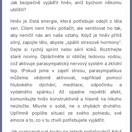
Jak bezpečně vyjádřit hněv, aniž bychom někomu
ublížili?
Hněv je čistá energie, která potřebuje odejít z těla
ven. Cílem není hněv potlačit, ale ventilovat ho tak,
aby neničil nás ani naše vztahy. Když je hněv příliš
silný, zapojte tělo, abyste „spálili stresové hormony“.
Dejte si rychlý sprint nebo sérii kliků. Roztrhejte
staré noviny. Opláchněte si obličej ledovou vodou,
což aktivuje parasympatický nervový systém a zklidní
tep. (Pokud jsme v zajetí stresu, parasympatikus
můžeme vědomě aktivovat, například pomocí
hlubokého dýchání, meditace, odpočinku a
vydatného spánku.) Až opadne největší afekt,
komunikujte hněv konstruktivně a hlavně na nikoho
neútočte. Mluvte o sobě, ne o chybách druhého.
Upřímně popište situaci ze svého pohledu, své
emoce a to, co v tu chvíli potřebujete vyjádřit.
Jak rozpoznat své touhy po letech potlačování? Když