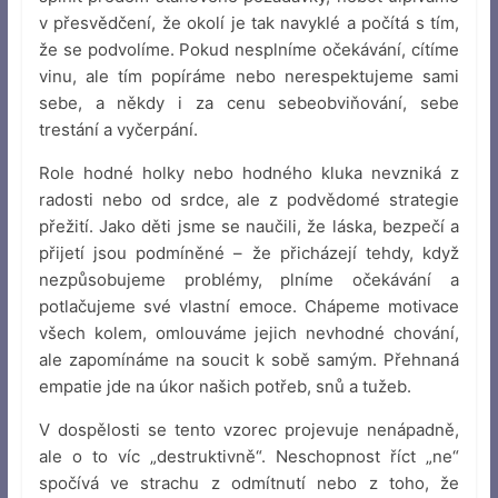
v přesvědčení, že okolí je tak navyklé a počítá s tím,
že se podvolíme. Pokud nesplníme očekávání, cítíme
vinu, ale tím popíráme nebo nerespektujeme sami
sebe, a někdy i za cenu sebeobviňování, sebe
trestání a vyčerpání.
Role hodné holky nebo hodného kluka nevzniká z
radosti nebo od srdce, ale z podvědomé strategie
přežití. Jako děti jsme se naučili, že láska, bezpečí a
přijetí jsou podmíněné – že přicházejí tehdy, když
nezpůsobujeme problémy, plníme očekávání a
potlačujeme své vlastní emoce. Chápeme motivace
všech kolem, omlouváme jejich nevhodné chování,
ale zapomínáme na soucit k sobě samým. Přehnaná
empatie jde na úkor našich potřeb, snů a tužeb.
V dospělosti se tento vzorec projevuje nenápadně,
ale o to víc „destruktivně“. Neschopnost říct „ne“
spočívá ve strachu z odmítnutí nebo z toho, že