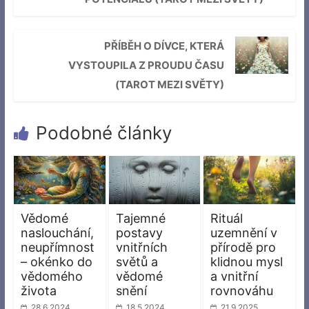
PŘÍBĚH O DÍVCE, KTERÁ
VYSTOUPILA Z PROUDU ČASU
(TAROT MEZI SVĚTY)
Podobné články
Vědomé
Tajemné
Rituál
naslouchání,
postavy
uzemnění v
neupřímnost
vnitřních
přírodě pro
– okénko do
světů a
klidnou mysl
vědomého
vědomé
a vnitřní
života
snění
rovnováhu
28.6.2024
18.5.2024
21.9.2025