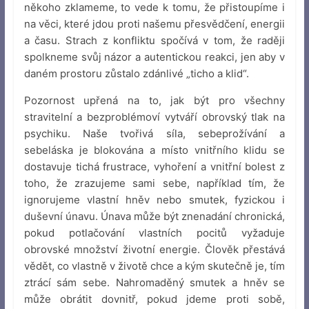
někoho zklameme, to vede k tomu, že přistoupíme i
na věci, které jdou proti našemu přesvědčení, energii
a času. Strach z konfliktu spočívá v tom, že raději
spolkneme svůj názor a autentickou reakci, jen aby v
daném prostoru zůstalo zdánlivé „ticho a klid“.
Pozornost upřená na to, jak být pro všechny
stravitelní a bezproblémoví vytváří obrovský tlak na
psychiku. Naše tvořivá síla, sebeprožívání a
sebeláska je blokována a místo vnitřního klidu se
dostavuje tichá frustrace, vyhoření a vnitřní bolest z
toho, že zrazujeme sami sebe, například tím, že
ignorujeme vlastní hněv nebo smutek, fyzickou i
duševní únavu. Únava může být znenadání chronická,
pokud potlačování vlastních pocitů vyžaduje
obrovské množství životní energie. Člověk přestává
vědět, co vlastně v životě chce a kým skutečně je, tím
ztrácí sám sebe. Nahromaděný smutek a hněv se
může obrátit dovnitř, pokud jdeme proti sobě,