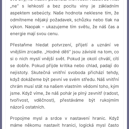
„ne“ s lehkostí a bez pocitu viny je základním
aspektem sebeúcty. Naše hodnota neklesne tím, že
odmítneme nějaký požadavek, schůzku nebo tlak na
výkon. Naopak – ukazujeme tím světu, že náš čas a
energie mají svou cenu.
Přestaňme hledat potvrzení, přijetí a uznání ve
vnějším zrcadle. „Hodné děti“ jsou závislé na tom, co
si o nich myslí vnější svět. Pokud je okolí chválí, cítí
se dobře. Pokud přijde kritika nebo chlad, padají do
nejistoty. Skutečná vnitřní svoboda přichází tehdy,
když dokážeme být pevní ve svém středu. Náš vnitřní
chrám musí stát na našem vlastním vědomí toho, kým
jsme. Když víme, že náš pohár je plný zevnitř (radost,
tvořivost, vděčnost), přestáváme být rukojmím
názorů ostatních.
Propojme mysl a srdce v nastavení hranic. Když
máme někomu nastavit hranici, logická mysl často