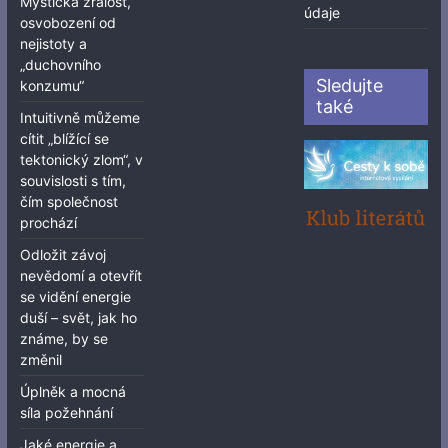
Mystická zralost,
údaje
osvobození od
nejistoty a
„duchovního
Sledujte
konzumu“
také
Intuitivně můžeme
cítit „blížící se
tektonický zlom“, v
souvislosti s tím,
čím společnost
prochází
Odložit závoj
nevědomí a otevřít
se vidění energie
duší – svět, jak ho
známe, by se
změnil
Úplněk a mocná
síla požehnání
Jaké energie a