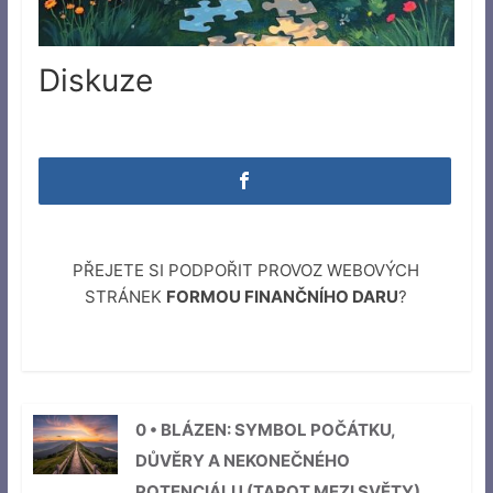
Diskuze
PŘEJETE SI PODPOŘIT PROVOZ WEBOVÝCH
STRÁNEK
FORMOU FINANČNÍHO DARU
?
0 • BLÁZEN: SYMBOL POČÁTKU,
DŮVĚRY A NEKONEČNÉHO
POTENCIÁLU (TAROT MEZI SVĚTY)