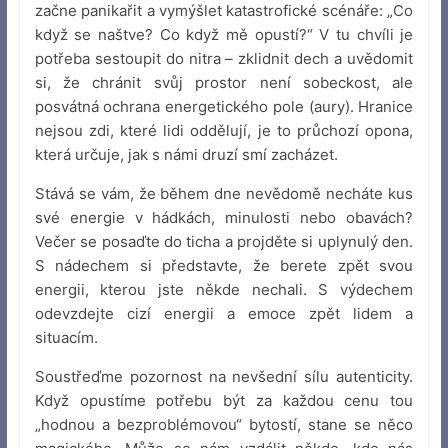
začne panikařit a vymýšlet katastrofické scénáře: „Co
když se naštve? Co když mě opustí?“ V tu chvíli je
potřeba sestoupit do nitra – zklidnit dech a uvědomit
si, že chránit svůj prostor není sobeckost, ale
posvátná ochrana energetického pole (aury). Hranice
nejsou zdi, které lidi oddělují, je to průchozí opona,
která určuje, jak s námi druzí smí zacházet.
Stává se vám, že během dne nevědomě necháte kus
své energie v hádkách, minulosti nebo obavách?
Večer se posaďte do ticha a projděte si uplynulý den.
S nádechem si představte, že berete zpět svou
energii, kterou jste někde nechali. S výdechem
odevzdejte cizí energii a emoce zpět lidem a
situacím.
Soustřeďme pozornost na nevšední sílu autenticity.
Když opustíme potřebu být za každou cenu tou
„hodnou a bezproblémovou“ bytostí, stane se něco