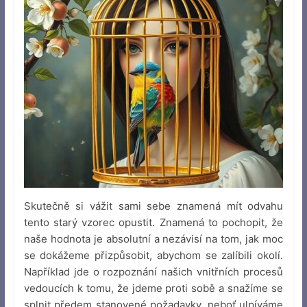
Skutečně si vážit sami sebe znamená mít odvahu
tento starý vzorec opustit. Znamená to pochopit, že
naše hodnota je absolutní a nezávisí na tom, jak moc
se dokážeme přizpůsobit, abychom se zalíbili okolí.
Například jde o rozpoznání našich vnitřních procesů
vedoucích k tomu, že jdeme proti sobě a snažíme se
splnit předem stanovené požadavky, neboť ulpíváme