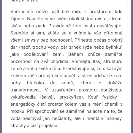
Vnitřní mír nelze najít bez míru s prostorem, kde
žijeme. Najděte si ve svém okolí klidné místo, strom,
skálu nebo park. Pravidelně toto místo navštěvujte.
Sedněte si tam, ztište se a vnímejte vše přítomné
všemi smysly bez hodnocení. Přineste občas drobný
dar (např. trochu vody, pár zrnek rýže nebo bylinku)
jako poděkování zemi. Během chůze zaměřte
pozornost na svá chodidla. Vnímejte tlak, strukturu
země a váhu svého těla. Představujte si, že s každým
krokem vaše přebytečné napětí a stres odchází skrze
nohy hluboko do země, která je dokáže
transformovat. V uzavřeném prostoru používejte
vykuřovadla (šalvěj, pryskyřice). Kouř fyzicky i
energeticky čistí prostor kolem vás a mění chemii v
mozku. Při sprchování se záměrně nalaďte na to, že
voda nesmývá jen nečistoty, ale i mentální nánosy,
strachy a cizí projekce.