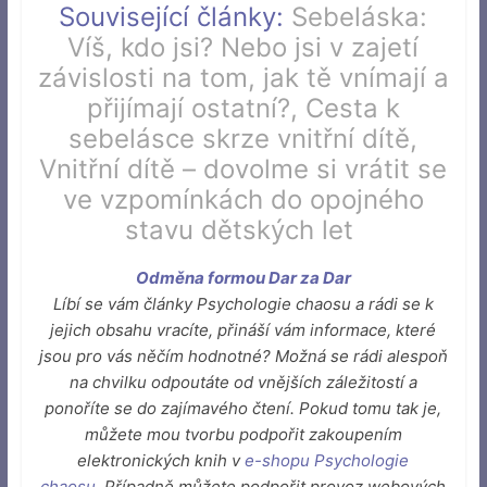
Související články:
Sebeláska:
Víš, kdo jsi? Nebo jsi v zajetí
závislosti na tom, jak tě vnímají a
přijímají ostatní?
,
Cesta k
sebelásce skrze vnitřní dítě
,
Vnitřní dítě – dovolme si vrátit se
ve vzpomínkách do opojného
stavu dětských let
Odměna formou Dar za Dar
Líbí se vám články Psychologie chaosu a rádi se k
jejich obsahu vracíte, přináší vám informace, které
jsou pro vás něčím hodnotné? Možná se rádi alespoň
na chvilku odpoutáte od vnějších záležitostí a
ponoříte se do zajímavého čtení. Pokud tomu tak je,
můžete mou tvorbu podpořit zakoupením
elektronických knih v
e-shopu Psychologie
chaosu
.
Případně můžete podpořit provoz webových