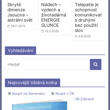
Skryté
Nádech –
Telepatie je
dimenze
výdech a
schopnost
Jsoucna –
životadárná
komunikovat
astrální svět
ENERGIE
s druhými
SLUNCE
bez použití
26.11.2015
slov
15.3.2020
9.9.2025
Vyhledávání
Nejnovější tištěná kniha
Koupit na Slovensku
Koupit v ČR
Zobrazit