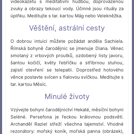
videokazetu s meditativní hudbou, doprovázenou
zvuky a obrazy tekoucí vody. Účinné jsou rituály za
úplňku. Meditujte s tar. kartou Mág nebo Velekněžka.
Věštění, astrální cesty
O dobrou intuici můžete požádat anděla Sachiela.
Římská bohyně čarodějnic se jmenuje Diana. Věnec
smotaný z vrbových proutků, ozdobený listy javoru,
šantou kočičí, květy řebříčku a stříbrnou stuhou,
zajistí otevření se telepatii. Doprostřed hotového
věnce postavte svícen s fialovou svíčkou. Meditujte s
tar. kartou Měsíc.
Minulé životy
Vzývejte bohyni čarodějnictví Hekaté, měsíční bohyni
Seléné. Persefona je řeckou královnou podsvětí.
Archanděl Raziel střeží všechna tajemství. Vhodné
rezonátory: mořský koník, mořská panna (obrázek),