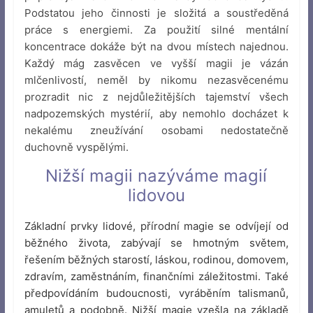
Podstatou jeho činnosti je složitá a soustředěná
práce s energiemi. Za použití silné mentální
koncentrace dokáže být na dvou místech najednou.
Každý mág zasvěcen ve vyšší magii je vázán
mlčenlivostí, neměl by nikomu nezasvěcenému
prozradit nic z nejdůležitějších tajemství všech
nadpozemských mystérií, aby nemohlo docházet k
nekalému zneužívání osobami nedostatečně
duchovně vyspělými.
Nižší magii nazýváme magií
lidovou
Základní prvky lidové, přírodní magie se odvíjejí od
běžného života, zabývají se hmotným světem,
řešením běžných starostí, láskou, rodinou, domovem,
zdravím, zaměstnáním, finančními záležitostmi. Také
předpovídáním budoucnosti, vyráběním talismanů,
amuletů a podobně. Nižší magie vzešla na základě