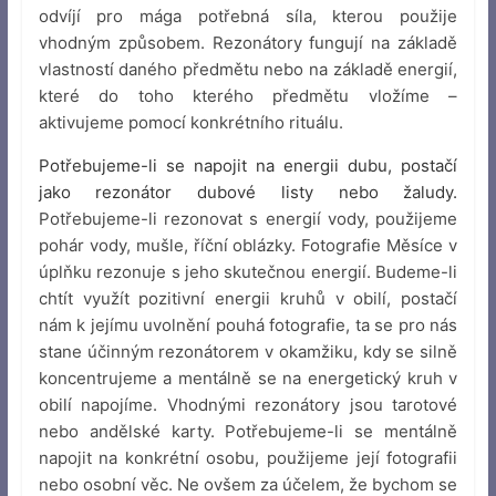
odvíjí pro mága potřebná síla, kterou použije
vhodným způsobem. Rezonátory fungují na základě
vlastností daného předmětu nebo na základě energií,
které do toho kterého předmětu vložíme –
aktivujeme pomocí konkrétního rituálu.
Potřebujeme-li se napojit na energii dubu, postačí
jako rezonátor dubové listy nebo žaludy.
Potřebujeme-li rezonovat s energií vody, použijeme
pohár vody, mušle, říční oblázky. Fotografie Měsíce v
úplňku rezonuje s jeho skutečnou energií. Budeme-li
chtít využít pozitivní energii kruhů v obilí, postačí
nám k jejímu uvolnění pouhá fotografie, ta se pro nás
stane účinným rezonátorem v okamžiku, kdy se silně
koncentrujeme a mentálně se na energetický kruh v
obilí napojíme. Vhodnými rezonátory jsou tarotové
nebo andělské karty. Potřebujeme-li se mentálně
napojit na konkrétní osobu, použijeme její fotografii
nebo osobní věc. Ne ovšem za účelem, že bychom se