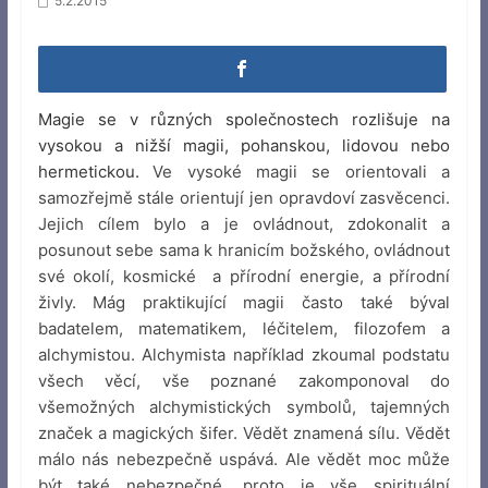
5.2.2015
Magie se v různých společnostech rozlišuje na
vysokou a nižší magii, pohanskou, lidovou nebo
hermetickou.
Ve vysoké magii se orientovali a
samozřejmě stále orientují jen opravdoví zasvěcenci.
Jejich cílem bylo a je ovládnout, zdokonalit a
posunout sebe sama k hranicím božského, ovládnout
své okolí, kosmické a přírodní energie, a přírodní
živly. Mág praktikující magii často také býval
badatelem, matematikem, léčitelem, filozofem a
alchymistou. Alchymista například zkoumal podstatu
všech věcí, vše poznané zakomponoval do
všemožných alchymistických symbolů, tajemných
značek a magických šifer. Vědět znamená sílu. Vědět
málo nás nebezpečně uspává. Ale vědět moc může
být také nebezpečné, proto je vše spirituální