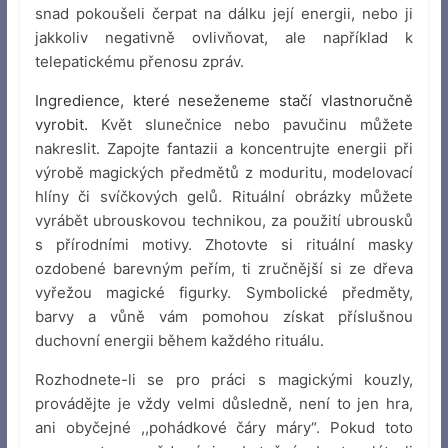
snad pokoušeli čerpat na dálku její energii, nebo ji
jakkoliv negativně ovlivňovat, ale například k
telepatickému přenosu zpráv.
Ingredience, které neseženeme stačí vlastnoručně
vyrobit.
Květ slunečnice nebo pavučinu můžete
nakreslit. Zapojte fantazii a koncentrujte energii při
výrobě magických předmětů z moduritu, modelovací
hlíny či svíčkových gelů. Rituální obrázky můžete
vyrábět ubrouskovou technikou, za použití ubrousků
s přírodními motivy. Zhotovte si rituální masky
ozdobené barevným peřím, ti zručnější si ze dřeva
vyřežou magické figurky. Symbolické předměty,
barvy a vůně vám pomohou získat příslušnou
duchovní energii během každého rituálu.
Rozhodnete-li se pro práci s magickými kouzly,
provádějte je vždy velmi důsledně, není to jen hra,
ani obyčejné ,,pohádkové čáry máry“. Pokud toto