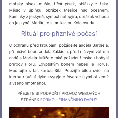
mořský písek, mušle, říční písek, oblázky z řeky.
Měsíc v úplňku, obrázek Měsíce nad oceánem.
Kamínky z jeskyně, symbol netopýra, obrázek vchodu
do jeskyně. Meditujte s tar. kartou Kolo osudu.
Rituál pro příznivé počasí
O ochranu před kroupami požádejte anděla Bardiela,
při ničivé bouři anděla Zakkiela, před ničivým větrem
anděla Moriela. Můžete také požádat římskou bohyni
přírody Floru. Egyptským bohem nebes je Horus.
Meditujte s tar. kartou Síla. Použijte bílou svíci, na
kterou rituální dýkou vyryjete čtverec (symbol země
a všeho hmotného).
PŘEJETE SI PODPOŘIT PROVOZ WEBOVÝCH
STRÁNEK
FORMOU FINANČNÍHO DARU
?