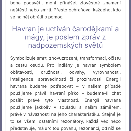
boha podsvětí, mohl přinášet zlověstné znamení
neštěstí nebo smrti. Přesto ochraňoval každého, kdo
se na něj obrátil o pomoc.
Havran je uctíván čarodějkami a
mágy, je poslem zpráv z
nadpozemských světů
Symbolizuje smrt, znovuzrození, transformaci, očistu
a cestu osudu. Pro indiány je havran symbolem
obětavosti, družnosti, odvahy, vyrovnanosti,
inteligence, spravedlnosti či prozíravosti. Energii
havrana budeme potřebovat – v našem případě
použijeme právě havraní pírko – budeme-li chtít
posílit právě tyto vlastnosti. Energii havrana
použijeme jakkoliv v souladu s naším záměrem,
právě v návaznosti na jeho charakteristiku. Stejné je
to se všemi ostatními rezonátory, každá věc něco
představuje, má určitou povahu, rezonanci, od níž se