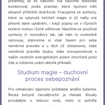
předměty, až se nakonec vše naučíme dokonale
kombinovat, podle pravidel, které bychom měli
alespoň přibližně dodržovat. Pracujeme se symboly,
které za uplynulá tisíciletí magie si již našly své
přesně dané uplatnění, i když popisy se v různých
textech mohou různě odlišovat. Naučíme se používat
symboly či rezonátory tak, jak nám to svobodně
vyhovuje, stanovíme si však časem pro sebe
neměnná pravidla a u těch již zůstaneme, naše
neměnná pravidla budou stále korespondovat s
naším osobním energetickým polem (morfická pole)
Zde si můžeme uvést několik příkladů:
Studium magie – duchovní
proces sebepoznání
Pro odhalování tajemství požádejte anděla Satarela.
Řecká bohyně čarodějnictví je Hekaté. Rituály
provádějte u tekoucí vody, nebo si pořiďte