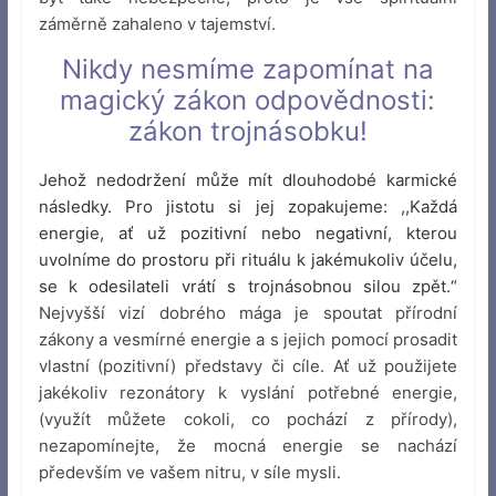
záměrně zahaleno v tajemství.
Nikdy nesmíme zapomínat na
magický zákon odpovědnosti:
zákon trojnásobku!
Jehož nedodržení může mít dlouhodobé karmické
následky. Pro jistotu si jej zopakujeme: ,,Každá
energie, ať už pozitivní nebo negativní, kterou
uvolníme do prostoru při rituálu k jakémukoliv účelu,
se k odesilateli vrátí s trojnásobnou silou zpět.“
Nejvyšší vizí dobrého mága je spoutat přírodní
zákony a vesmírné energie a s jejich pomocí prosadit
vlastní (pozitivní) představy či cíle. Ať už použijete
jakékoliv rezonátory k vyslání potřebné energie,
(využít můžete cokoli, co pochází z přírody),
nezapomínejte, že mocná energie se nachází
především ve vašem nitru, v síle mysli.