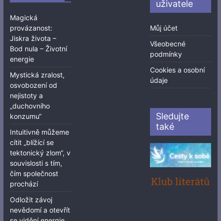
uživatele
Magická
provázanost:
Můj účet
Jiskra života –
Všeobecné
Bod nula – Životní
podmínky
energie
Cookies a osobní
Mystická zralost,
údaje
osvobození od
nejistoty a
„duchovního
Sledujte
konzumu“
také
Intuitivně můžeme
cítit „blížící se
tektonický zlom“, v
souvislosti s tím,
čím společnost
prochází
Odložit závoj
nevědomí a otevřít
se vidění energie