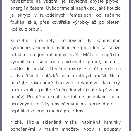
nevezmete na vědomí, je zbytečné abyste plýtvali
energií a časem. Uvědomme si například, jaké kouzlo
je skryto v rukodělných řemeslech, od ručního
foukání skla, přes kovářské výrobky až po pletení
košíků z proutí.
Kouzelné předměty, především ty samostatně
vyrobené, akumulují osobní energii a tím se snáze
naladíte na jemnohmotný svět. Můžete například
vyrobit kouli smotanou z vrbového proutí, potom ji
vložte do nízké skleněné misky z čirého skla na
vrstvu říčních oblázků nebo drobných mušlí. Nebo
použijte zakoupené barevné dekorativní kamínky,
barvu zvolíte podle záměru kouzla (zlaté k přivolání
peněz). Proutěnou kouli nazdobte slaměnkami, nebo
barevnými korálky navlečenými na tenký drátek –
například zelené a modré pro zdraví.
Nízká, široká skleněná miska, naplněná kamínky
ponořenými v malém množství vody, s poupaty