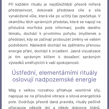
Při každém rituálu je nejdůležitější přesně mířená
představivost, dokonalá představa cíle a síla
vynaložené vůle, která vše po určitý čas zpečeťuje. V
okamžiku těch správných představ, které se napojí na
příslušná morfická pole informací, podle daného
tématu, dochází k prvotnímu pohybu (myšlenek a
představ), kdy se začínají probouzet změny ve vašem
podvědomí. Následně dochází ke zpětnému přenosu
energie přání, dochází k zrcadlení. Jasná vizualizace
je tím správným klíčem k dosažení správných
výsledků směřujících k vaší spokojenosti.
Ústřední, elementárními rituály
oslovují nadpozemské energie
Mág s velkou rozvahou přitahuje vesmírné síly,
napojuje se na příslušné vibrace a silová energetická
pole. Dodržuje přesně daná pravidla, rituály pečlivě
připravuje několik dní a někdy dokonce týdnů.