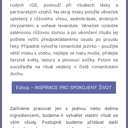
rudých růží, poslouží při rituálech lásky a
partnerských vztahů. Na okraj misky položte věneček
upletený z růžového vřesu, sedmikrásek, drobných
chryzantém a voňavé levandule. Věneček ozdobte
saténovou růžovou stuhou a po ukončení rituálu jej
pošlete vstříc předpokládanému osudu po proudu
řeky. Případně vytvořte romantické jezírko – použijte
větší misku s vodou, nejlépe ve tvaru mušle, přidejte
čerstvé květy, lastury a plovoucí svíčky. Potom se
soustřeďte na rituál vedený v čistě romantickém
duchu.
Eshop – INSPIRACE PRO SPOKOJENÝ ŽIVOT
Začínáme pracovat jen s jednou nebo dvěma
ingrediencemi, budeme-li vytvářet vlastní rituál se
vším všudy. Postupně budeme přidávat další