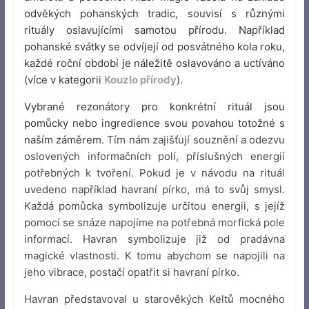
odvěkých pohanských tradic, souvisí s různými
rituály oslavujícími samotou přírodu. Například
pohanské svátky se odvíjejí od posvátného kola roku,
každé roční období je náležitě oslavováno a uctíváno
(více v kategorii
Kouzlo přírody
).
Vybrané rezonátory pro konkrétní rituál jsou
pomůcky nebo ingredience svou povahou totožné s
naším záměrem.
Tím nám zajišťují souznění a odezvu
oslovených informačních polí, příslušných energií
potřebných k tvoření. Pokud je v návodu na rituál
uvedeno například havraní pírko, má to svůj smysl.
Každá pomůcka symbolizuje určitou energii, s jejíž
pomocí se snáze napojíme na potřebná morfická pole
informací. Havran symbolizuje již od pradávna
magické vlastnosti. K tomu abychom se napojili na
jeho vibrace, postačí opatřit si havraní pírko.
Havran představoval u starověkých Keltů mocného